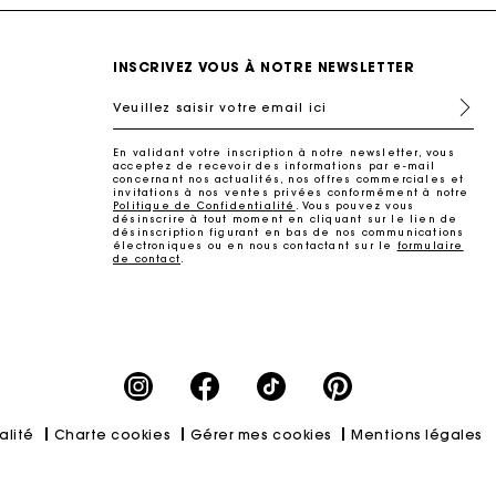
INSCRIVEZ VOUS À NOTRE NEWSLETTER
Veuillez saisir votre email ici
En validant votre inscription à notre newsletter, vous
acceptez de recevoir des informations par e-mail
concernant nos actualités, nos offres commerciales et
invitations à nos ventes privées conformément à notre
Politique de Confidentialité
. Vous pouvez vous
désinscrire à tout moment en cliquant sur le lien de
désinscription figurant en bas de nos communications
électroniques ou en nous contactant sur le
formulaire
de contact
.
ait
alité
Charte cookies
Gérer mes cookies
Mentions légales