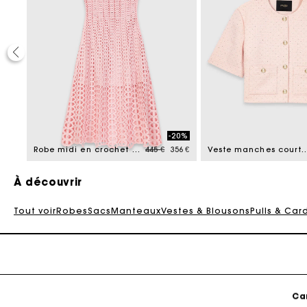
Ca
50%
-20%
duced from
Price reduced from
to
2,5 €
Robe midi en crochet strassé
445 €
356 €
Veste manches courte
À découvrir
Tout voir
Robes
Sacs
Manteaux
Vestes & Blousons
Pulls & Car
Ca