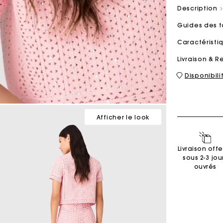
Description
Guides des t
Sacs M
Sacs Milpli
Caractérist
Livraison & R
Disponibil
Seconde M
Chaussur
Découvri
Découvri
Afficher le look
Livraison offe
sous 2-3 jou
ouvrés