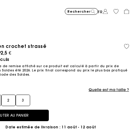
Rechercher
FR
n crochet strassé
Matière
Coton
Price reduced from
Price reduced fro
Price r
Robe courte en maille jacqu
295
Robe longue fluide imprimée
355
Sac Miss M mini 
345
Milpli Gazette en
325
Chemise
225
Jean ba
215
recyclée
biolog
ced from
2,5 €
to
to
to
€
€
€
€
€
€
-40%
-50%
-20%
177
172,5
180
YCLÉE
€
€
€
 de remise affiché sur ce produit est calculé à partir du prix de
 Soldes été 2026. Le prix final correspond au prix le plus bas pratiqué
iode des Soldes.​
Quelle est ma taille ?
2
3
UTER AU PANIER
Date estimée de livraison
: 11 août - 12 août