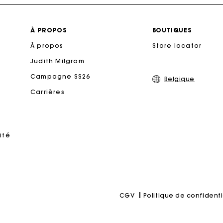
Livraison à domicile offerte sous 2 à 3 jours ouvrés.
À PROPOS
BOUTIQUES
À propos
Paiement en 4x fois sans frais
Store locator
Judith Milgrom
Echanges & Retours offerts
Campagne SS26
Belgique
Carrières
Suivi de commande
rte Cadeau Maje : la meilleure façon d'offrir le cadeau parf
ité
Politique de confidenti
CGV