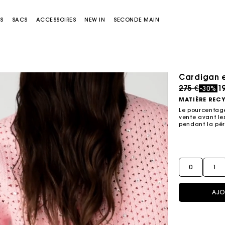
S
SACS
ACCESSOIRES
NEW IN
SECONDE MAIN
Cardigan e
Price redu
to
275 €
19
-30%
MATIÈRE REC
Le pourcentage
vente avant les
pendant la pér
Sacs Miss M
Sacs Miss M Pouch
0
1
AJO