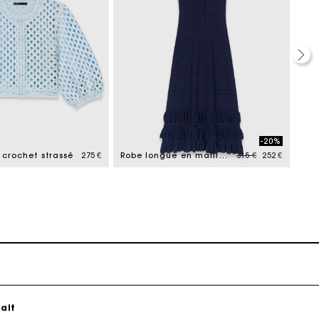
ait
-20%
Price reduced from
to
crochet strassé
275 €
Robe longue en maille avec volants
315 €
252 €
ait