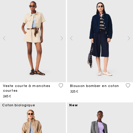
3,8 out of 5 Customer Rating
5 o
Veste courte à manches
Blouson bomber en coton
courtes
325 €
245 €
Coton biologique
New