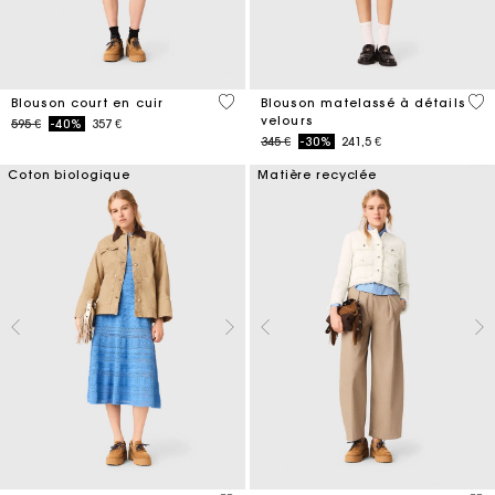
3,7 out of 5 Customer Rating
4 o
Blouson court en cuir
Blouson matelassé à détails
velours
Price reduced from
to
595 €
-40%
357 €
Price reduced from
to
345 €
-30%
241,5 €
Coton biologique
Matière recyclée