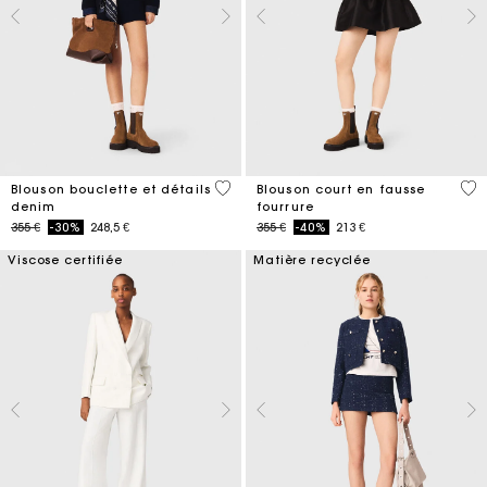
5 out of 5 Customer Rating
4,5
Blouson bouclette et détails
Blouson court en fausse
denim
fourrure
Price reduced from
to
Price reduced from
to
355 €
-30%
248,5 €
355 €
-40%
213 €
Viscose certifiée
Matière recyclée