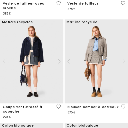
5 out of 5 Customer Rating
3,7
Veste de tailleur avec
Veste de tailleur
broche
375 €
395 €
Matière recyclée
Matière recyclée
3,6 out of 5 Customer Rating
4,9
Coupe-vent strassé à
Blouson bomber à carreaux
capuche
375 €
295 €
Coton biologique
Coton biologique