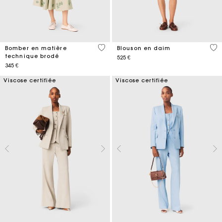
4,1 out of 5 Customer Rating
5 o
Bomber en matière
Blouson en daim
technique brodé
525 €
345 €
Viscose certifiée
Viscose certifiée