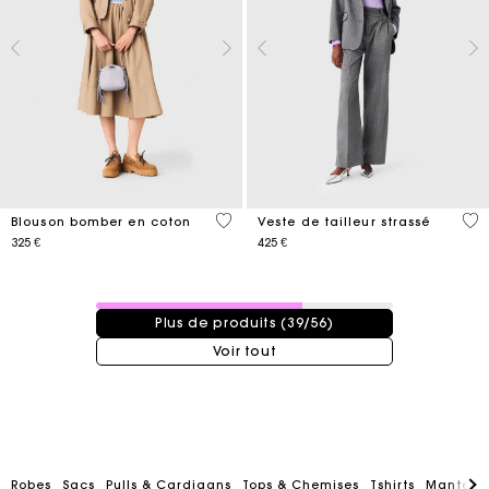
3,8 out of 5 Customer Rating
3,4
Blouson bomber en coton
Veste de tailleur strassé
325 €
425 €
39 / 56 produits
Plus de produits (39/56)
Voir tout
Robes
Sacs
Pulls & Cardigans
Tops & Chemises
Tshirts
Manteau