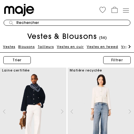
Rechercher
Vestes & Blousons
(56)
Vestes
Blousons
Tailleurs
Vestes en cuir
Vestes en tweed
Vestes
Trier
Filtrer
Laine certifiée
Matière recyclée