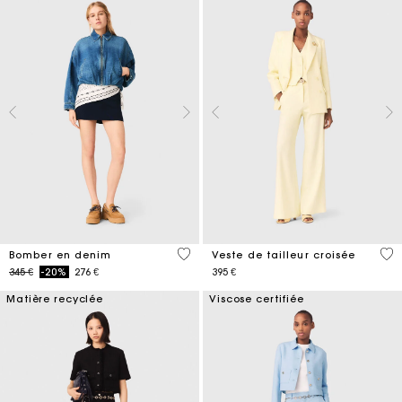
5 out of 5 Customer Rating
3,6
Bomber en denim
Veste de tailleur croisée
Price reduced from
to
345 €
-20%
276 €
395 €
Matière recyclée
Viscose certifiée