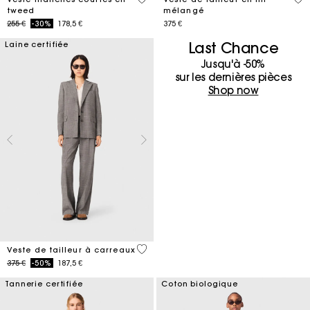
tweed
mélangé
Price reduced from
to
255 €
-30%
178,5 €
375 €
Last Chance
Laine certifiée
Jusqu'à -50%
sur les dernières pièces
Shop now
4 out of 5 Customer Rating
Veste de tailleur à carreaux
Price reduced from
to
375 €
-50%
187,5 €
Tannerie certifiée
Coton biologique