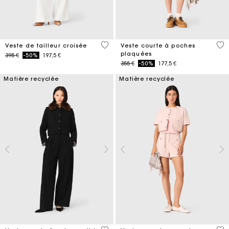
5 out of 5 Customer Rating
3,1
Veste de tailleur croisée
Veste courte à poches
plaquées
Price reduced from
to
395 €
-50%
197,5 €
Price reduced from
to
355 €
-50%
177,5 €
Matière recyclée
Matière recyclée