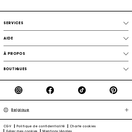
Paiement en 4x fois sans frais
SERVICES
Echanges & Retours offerts
AIDE
Suivi de commande
À PROPOS
Carte Cadeau Maje : la meilleure façon d'offrir le
cadeau parfait
BOUTIQUES
Belgique
CGV
Politique de confidentialité
Charte cookies
Gérer mes cookies
Mentions légales