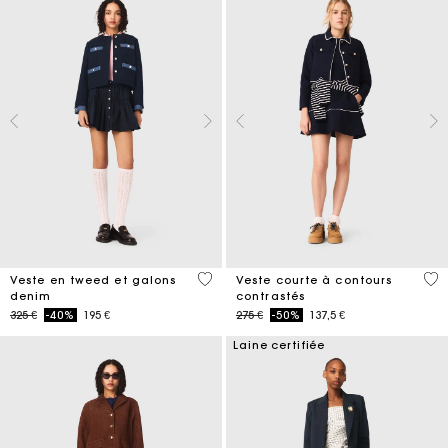
5 out of 5 Customer Rating
4,2
Veste en tweed et galons
Veste courte à contours
denim
contrastés
Price reduced from
to
Price reduced from
to
325 €
-40%
195 €
275 €
-50%
137,5 €
Laine certifiée