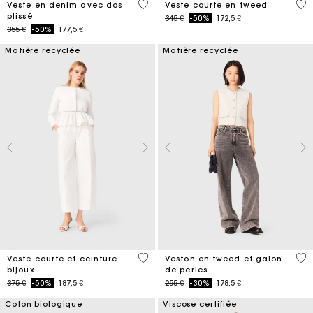
5 out of 5 Customer Rating
3,4
Veste en denim avec dos
Veste courte en tweed
plissé
Price reduced from
to
345 €
-50%
172,5 €
Price reduced from
to
355 €
-50%
177,5 €
Matière recyclée
Matière recyclée
5 out of 5 Customer Rating
5 o
Veste courte et ceinture
Veston en tweed et galon
bijoux
de perles
Price reduced from
to
Price reduced from
to
375 €
-50%
187,5 €
255 €
-30%
178,5 €
Coton biologique
Viscose certifiée