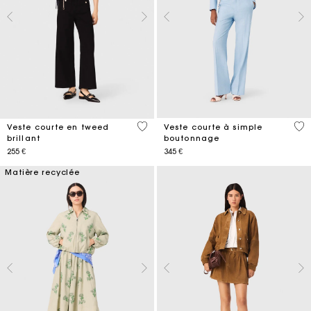
5 out of 5 Customer Rating
5 o
Veste courte en tweed
Veste courte à simple
brillant
boutonnage
255 €
345 €
Matière recyclée