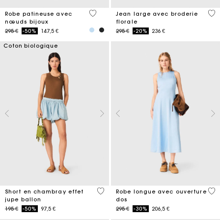
5 out of 5 Customer Rating
3,5
Robe patineuse avec
Jean large avec broderie
nœuds bijoux
florale
Price reduced from
to
Price reduced from
to
295 €
-50%
147,5 €
295 €
-20%
236 €
Coton biologique
5 out of 5 Customer Rating
4,4
Short en chambray effet
Robe longue avec ouverture
jupe ballon
dos
Price reduced from
to
Price reduced from
to
195 €
-50%
97,5 €
295 €
-30%
206,5 €