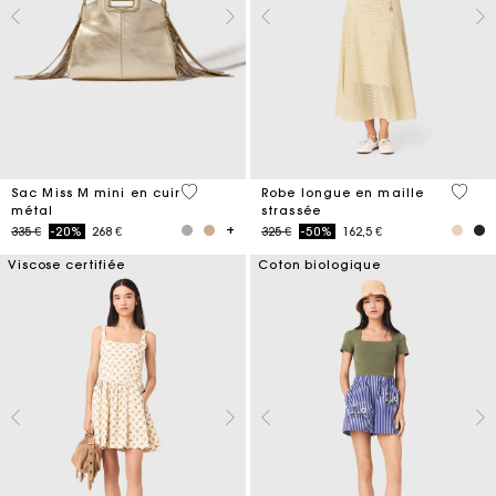
3,4 out of 5 Customer Rating
5 out 
Sac Miss M mini en cuir
Robe longue en maille
métal
strassée
Price reduced from
to
Price reduced from
to
335 €
-20%
268 €
325 €
-50%
162,5 €
Viscose certifiée
Coton biologique