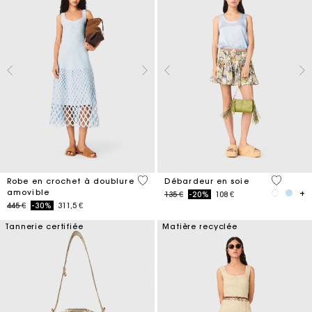
5 out of 5 Customer Rating
5 out of 
Robe en crochet à doublure
Débardeur en soie
amovible
Price reduced from
to
135 €
-20%
108 €
Price reduced from
to
445 €
-30%
311,5 €
Tannerie certifiée
Matière recyclée