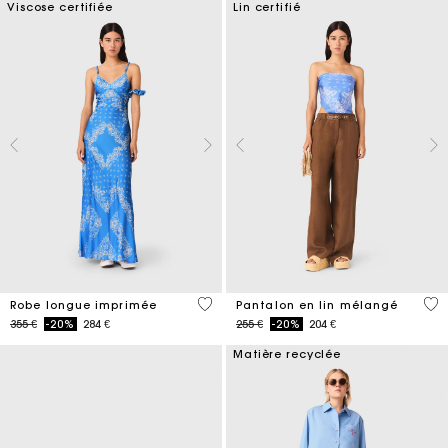
Viscose certifiée
Lin certifié
5 out of 5 Customer Rating
4,1
Robe longue imprimée
Pantalon en lin mélangé
Price reduced from
to
Price reduced from
to
355 €
-20%
284 €
255 €
-20%
204 €
Matière recyclée