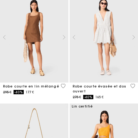
4,1 out of 5 Customer Rating
3,7
Robe courte en lin mélangé
Robe courte évasée et dos
ouvert
Price reduced from
to
295 €
-40%
177 €
Price reduced from
to
275 €
-40%
165 €
Lin certifié