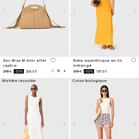
4,5 out of 5 Customer Rating
3,2
Sac Miss M mini effet
Robe asymétrique en lin
raphia
mélangé
Price reduced from
to
Price reduced from
to
295 €
-30%
206,5 €
375 €
-50%
187,5 €
Matière recyclée
Coton biologique