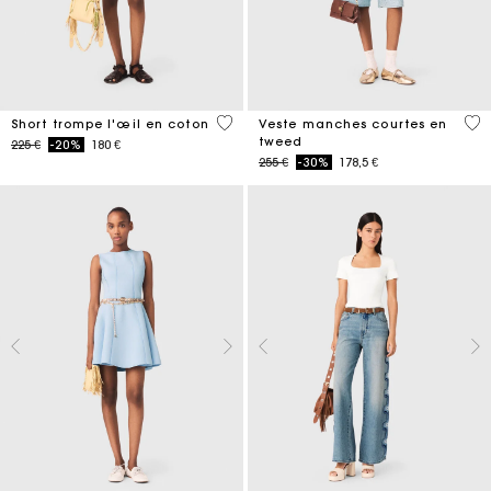
5 out of 5 Customer Rating
5 o
Short trompe l'œil en coton
Veste manches courtes en
tweed
Price reduced from
to
225 €
-20%
180 €
Price reduced from
to
255 €
-30%
178,5 €