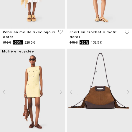
3,4 out of 5 Customer Rating
5 o
Robe en maille avec bijoux
Short en crochet à motif
dorés
floral
Price reduced from
to
Price reduced from
to
315 €
-30%
220,5 €
195 €
-30%
136,5 €
Matière recyclée