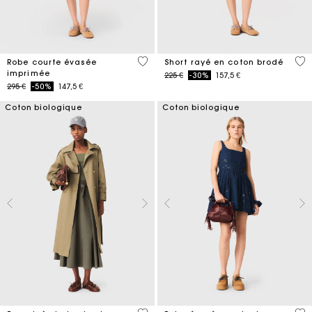
5 out of 5 Customer Rating
5 o
Robe courte évasée
Short rayé en coton brodé
imprimée
Price reduced from
to
225 €
-30%
157,5 €
Price reduced from
to
295 €
-50%
147,5 €
Coton biologique
Coton biologique