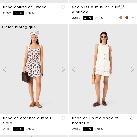
4,7 out of 5 Customer Rating
4 out of 
Robe courte en tweed
Sac Miss M mini en cuir
& suède
Price reduced from
to
275 €
-20%
220 €
Price reduced from
to
335 €
-40%
201 €
Coton biologique
5 out of 5 Customer Rating
4,5
Robe en crochet à motif
Robe en lin mélangé et
floral
broderie
Price reduced from
to
Price reduced from
to
275 €
-20%
220 €
295 €
-20%
236 €