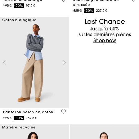
strassée
Price reduced from
to
195 €
-50%
97,5 €
Price reduced from
to
325 €
-30%
227,5 €
Last Chance
Coton biologique
Jusqu'à -50%
sur les dernières pièces
Shop now
4 out of 5 Customer Rating
Pantalon balon en coton
Price reduced from
to
225 €
-30%
157,5 €
Matière recyclée