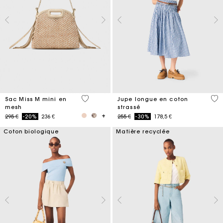
4,8 out of 5 Customer Rating
4,5
Sac Miss M mini en
Jupe longue en coton
mesh
strassé
Price reduced from
to
Price reduced from
to
295 €
-20%
236 €
255 €
-30%
178,5 €
Coton biologique
Matière recyclée