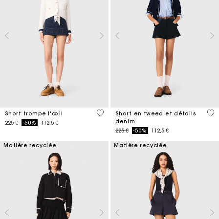
3,7 out of 5 Customer Rating
3,2
Short trompe l'œil
Short en tweed et détails
denim
Price reduced from
to
225 €
-50%
112,5 €
Price reduced from
to
225 €
-50%
112,5 €
Matière recyclée
Matière recyclée