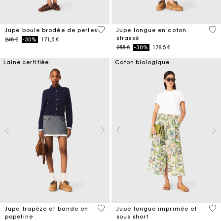
5 out of 5 Customer Rating
4,5
Jupe boule brodée de perles
Jupe longue en coton
strassé
Price reduced from
to
245 €
-30%
171,5 €
Price reduced from
to
255 €
-30%
178,5 €
Laine certifiée
Coton biologique
3,3 out of 5 Customer Rating
3,7
Jupe trapèze et bande en
Jupe longue imprimée et
popeline
sous short