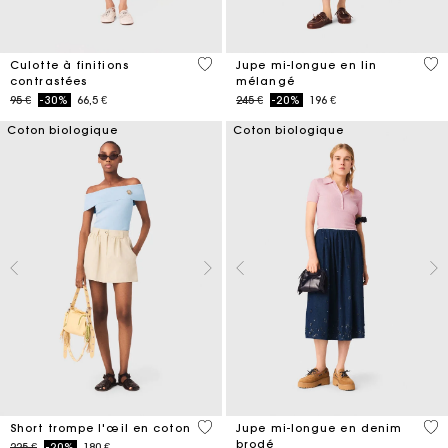
5 out of 5 Customer Rating
5 o
Culotte à finitions
Jupe mi-longue en lin
contrastées
mélangé
Price reduced from
to
Price reduced from
to
95 €
-30%
66,5 €
245 €
-20%
196 €
Coton biologique
Coton biologique
5 out of 5 Customer Rating
3,4
Short trompe l'œil en coton
Jupe mi-longue en denim
brodé
Price reduced from
to
225 €
-20%
180 €