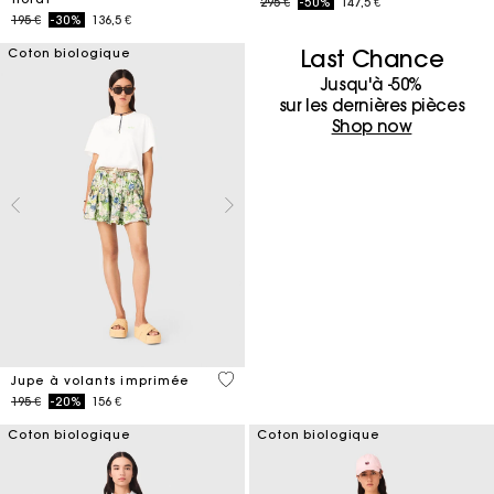
Price reduced from
to
295 €
-50%
147,5 €
Price reduced from
to
195 €
-30%
136,5 €
Last Chance
Coton biologique
Jusqu'à -50%
sur les dernières pièces
Shop now
4,8 out of 5 Customer Rating
Jupe à volants imprimée
Price reduced from
to
195 €
-20%
156 €
Coton biologique
Coton biologique