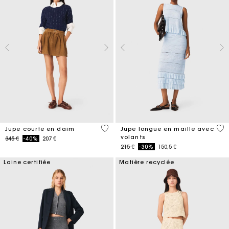
3,7 out of 5 Customer Rating
4,1
Jupe courte en daim
Jupe longue en maille avec
volants
Price reduced from
to
345 €
-40%
207 €
Price reduced from
to
215 €
-30%
150,5 €
Laine certifiée
Matière recyclée