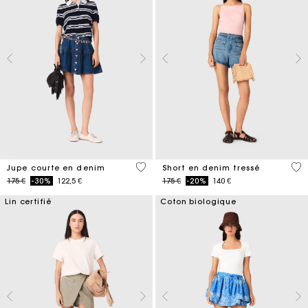
4,5 out of 5 Customer Rating
4,9
Jupe courte en denim
Short en denim tressé
Price reduced from
to
Price reduced from
to
175 €
-30%
122,5 €
175 €
-20%
140 €
Lin certifié
Coton biologique