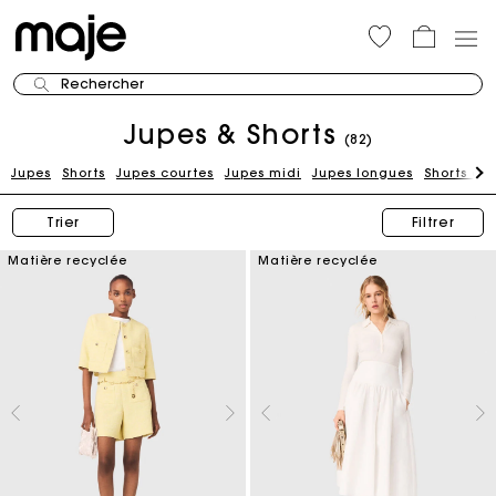
Rechercher
Jupes & Shorts
(82)
Jupes
Shorts
Jupes courtes
Jupes midi
Jupes longues
Shorts en
Trier
Filtrer
Matière recyclée
Matière recyclée