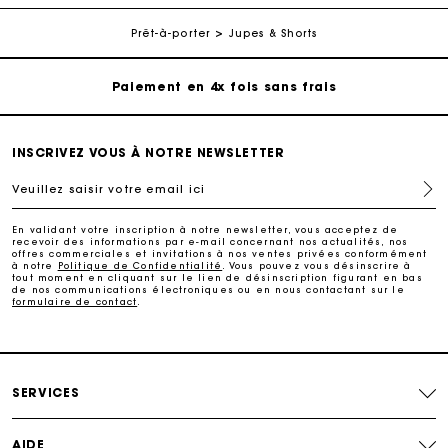
Livraison à domicile offerte sous 2 à 3 jours ouvrés.
Prêt-à-porter
Jupes & Shorts
Paiement en 4x fois sans frais
Echanges & Retours offerts
INSCRIVEZ VOUS À NOTRE NEWSLETTER
Suivi de commande
Veuillez saisir votre email ici
Carte Cadeau Maje : la meilleure façon d'offrir le
En validant votre inscription à notre newsletter, vous acceptez de
cadeau parfait
recevoir des informations par e-mail concernant nos actualités, nos
offres commerciales et invitations à nos ventes privées conformément
à notre
Politique de Confidentialité
. Vous pouvez vous désinscrire à
tout moment en cliquant sur le lien de désinscription figurant en bas
Livraison à domicile offerte sous 2 à 3 jours ouvrés.
de nos communications électroniques ou en nous contactant sur le
formulaire de contact
.
Paiement en 4x fois sans frais
SERVICES
Echanges & Retours offerts
AIDE