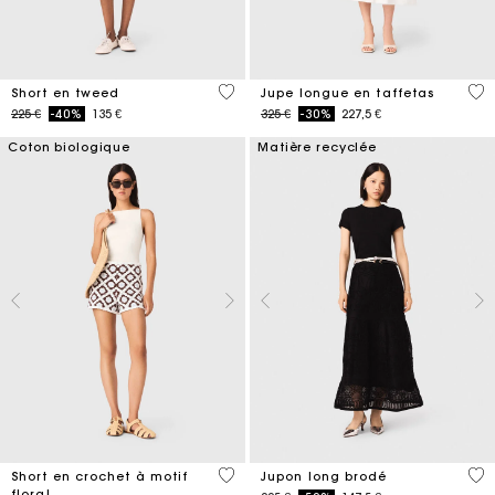
4 out of 5 Customer Rating
4,9
Short en tweed
Jupe longue en taffetas
Price reduced from
to
Price reduced from
to
225 €
-40%
135 €
325 €
-30%
227,5 €
Coton biologique
Matière recyclée
5 out of 5 Customer Rating
5 o
Short en crochet à motif
Jupon long brodé
floral