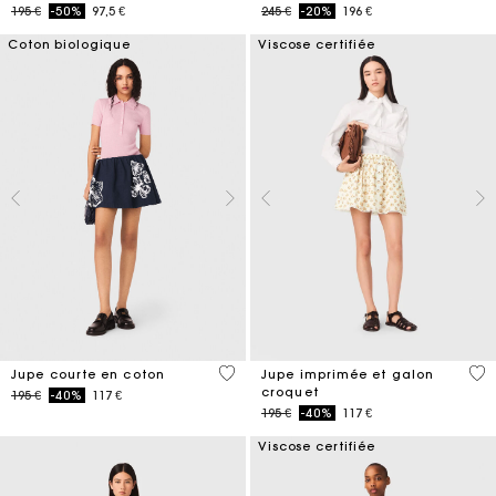
Price reduced from
to
Price reduced from
to
195 €
-50%
97,5 €
245 €
-20%
196 €
Coton biologique
Viscose certifiée
4,2 out of 5 Customer Rating
5 o
Jupe courte en coton
Jupe imprimée et galon
croquet
Price reduced from
to
195 €
-40%
117 €
Price reduced from
to
195 €
-40%
117 €
Viscose certifiée