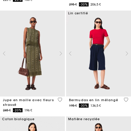
Price reduced from
to
295 €
-30%
206,5 €
Lin certifié
4,2 out of 5 Customer Rating
5 o
Jupe en maille avec fleurs
Bermudas en lin mélangé
strassé
Price reduced from
to
195 €
-30%
136,5 €
Price reduced from
to
245 €
-20%
196 €
Coton biologique
Matière recyclée