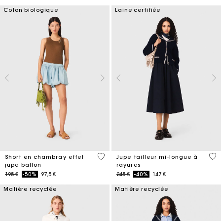
Coton biologique
Laine certifiée
5 out of 5 Customer Rating
4,5
Short en chambray effet
Jupe tailleur mi-longue à
jupe ballon
rayures
Price reduced from
to
Price reduced from
to
195 €
-50%
97,5 €
245 €
-40%
147 €
Matière recyclée
Matière recyclée