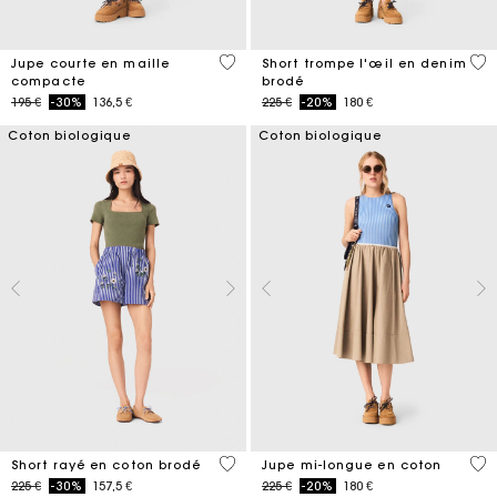
3,3 out of 5 Customer Rating
4,2
Jupe courte en maille
Short trompe l'œil en denim
compacte
brodé
Price reduced from
to
Price reduced from
to
195 €
-30%
136,5 €
225 €
-20%
180 €
Coton biologique
Coton biologique
5 out of 5 Customer Rating
5 o
Short rayé en coton brodé
Jupe mi-longue en coton
Price reduced from
to
Price reduced from
to
225 €
-30%
157,5 €
225 €
-20%
180 €