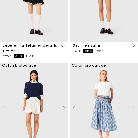
4,7 out of 5 Customer Rating
5 o
Jupe en taffetas et détails
Short en satin
perles
Price reduced from
to
175 €
-30%
122,5 €
Price reduced from
to
225 €
-40%
135 €
Coton biologique
Coton biologique