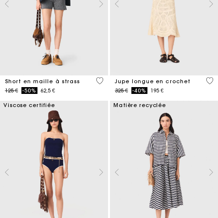
5 out of 5 Customer Rating
4,6
Short en maille à strass
Jupe longue en crochet
Price reduced from
to
Price reduced from
to
125 €
-50%
62,5 €
325 €
-40%
195 €
Viscose certifiée
Matière recyclée