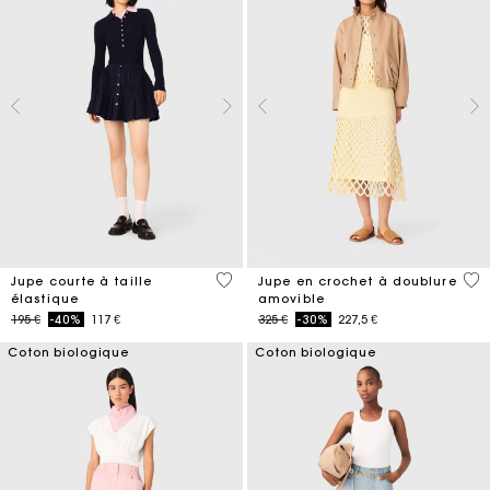
3,4 out of 5 Customer Rating
5 o
Jupe courte à taille
Jupe en crochet à doublure
élastique
amovible
Price reduced from
to
Price reduced from
to
195 €
-40%
117 €
325 €
-30%
227,5 €
Coton biologique
Coton biologique