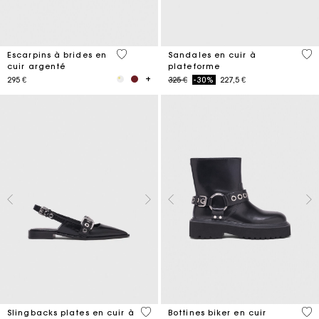
5 out of 5 Customer Rating
3,1
Escarpins à brides en
Sandales en cuir à
cuir argenté
plateforme
Price reduced from
to
295 €
325 €
-30%
227,5 €
4 out of 5 Customer Rating
5 o
Slingbacks plates en cuir à
Bottines biker en cuir