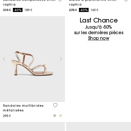
raphia
raphia
Price reduced from
to
Price reduced from
to
315 €
-40%
189 €
275 €
-40%
165 €
Last Chance
Jusqu'à -50%
sur les dernières pièces
Shop now
4,6 out of 5 Customer Rating
Sandales multibrides
métalisées
295 €