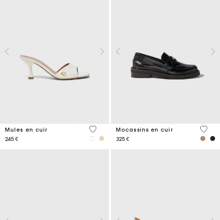
5 out of 5 Customer Rating
5 out 
Mules en cuir
Mocassins en cuir
245 €
325 €