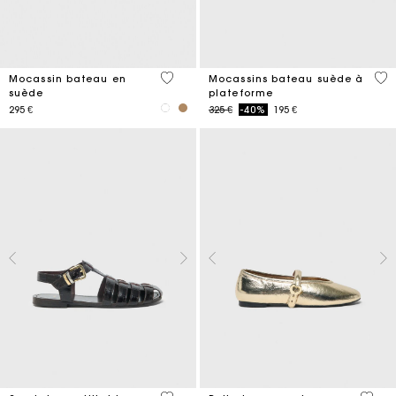
5 out of 5 Customer Rating
5 o
Mocassin bateau en
Mocassins bateau suède à
suède
plateforme
Price reduced from
to
295 €
325 €
-40%
195 €