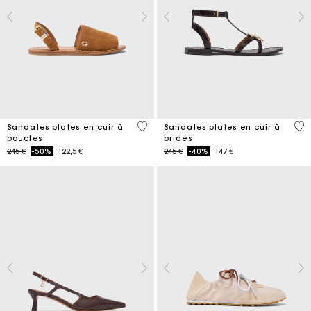
5 out of 5 Customer Rating
3,9
Sandales plates en cuir à
Sandales plates en cuir à
boucles
brides
Price reduced from
to
Price reduced from
to
245 €
-50%
122,5 €
245 €
-40%
147 €