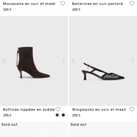
4,3 out of 5 Customer Rating
4,6
Mocassins en cuir et mesh
Ballerines en cuir perforé
365 €
245 €
5 out of 5 Customer Rating
4,1
Bottines zippées en suède
Slingbacks en cuir et mesh
395 €
295 €
Sold out
Sold out