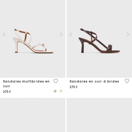
5 out of 5 Customer Rating
3,9
Sandales multibrides en
Sandales en cuir à brides
cuir
275 €
275 €