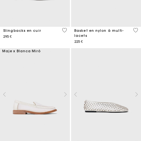
5 out of 5 Customer Rating
3,9
Slingbacks en cuir
Basket en nylon à multi-
lacets
295 €
225 €
Maje x Blanca Miró