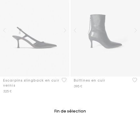
5 out of 5 Customer Rating
3,3
Escarpins slingback en cuir
Bottines en cuir
vernis
395 €
325 €
Fin de sélection