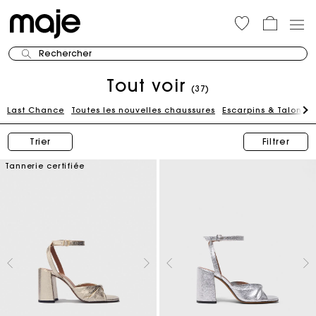
Rechercher
Tout voir
(37)
Last Chance
Toutes les nouvelles chaussures
Escarpins & Talons
Trier
Filtrer
Tannerie certifiée