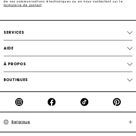
de nos communications électroniques ou en nous contactant sur le
Livraison à domicile offerte sous 2 à 3 jours ouvrés.
formulaire de contact
.
Paiement en 4x fois sans frais
SERVICES
Echanges & Retours offerts
AIDE
Suivi de commande
À PROPOS
Carte Cadeau Maje : la meilleure façon d'offrir le
cadeau parfait
BOUTIQUES
Belgique