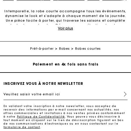
Intemporelle, la robe courte accompagne tous les événements,
dynamise le look et s’adapte à chaque moment de la journée.
Une pièce facile à porter, qui traverse les saisons et complète
Carte Cadeau Maje : la meilleure façon d'offrir le
toutes les garde-robes. Découvrez une sélection de robes
cadeau parfait
Voir plus
courtes aux coupes variées et aux matières de qualité.
Découvrez la sélection de robes courtes
Livraison à domicile offerte sous 2 à 3 jours ouvrés.
La
est une pièce essentielle du vestiaire. Facile à porter, elle
Prêt-à-porter
Robes
Robes courtes
crée instantanément une allure affirmée. Une matière légère
Paiement en 4x fois sans frais
pour l’été. Une texture plus enveloppante pour l’hiver. Un détail
lumineux pour le soir. Cette
pièce versatile
traverse les
saisons avec style.
Echanges & Retours offerts
Si les
robes en tweed
sont parfaites pour composer un
look
officewear
résolument actuel, les
robes chemises
offrent, elles
INSCRIVEZ VOUS À NOTRE NEWSLETTER
aussi, une allure élégante et contemporaine, idéale pour les
Suivi de commande
journées rythmées. Plus légères, les
robes courtes
évasées
Veuillez saisir votre email ici
apportent du mouvement et sont faciles à s’approprier. Une
coupe qui trouve sa place tout au long de l’année, et qui se
Carte Cadeau Maje : la meilleure façon d'offrir le
transforme selon les accessoires et les matières.
En validant votre inscription à notre newsletter, vous acceptez de
cadeau parfait
recevoir des informations par e-mail concernant nos actualités, nos
offres commerciales et invitations à nos ventes privées conformément
Pour vos soirées, les
robes courtes à strass
introduisent juste
à notre
Politique de Confidentialité
. Vous pouvez vous désinscrire à
ce qu’il faut d’éclat. Leur jeu de lumière apporte un accent
tout moment en cliquant sur le lien de désinscription figurant en bas
Livraison à domicile offerte sous 2 à 3 jours ouvrés.
festif, idéal pour compléter une tenue de soirée ou répondre à
de nos communications électroniques ou en nous contactant sur le
formulaire de contact
.
un
dress code
plus habillé.