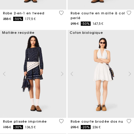
3,1 out of 5 Customer Rating
3,3
Robe 2-en-1 en tweed
Robe courte en maille à col
perlé
Price reduced from
to
355 €
-50%
177,5 €
Price reduced from
to
295 €
-50%
147,5 €
Matière recyclée
Coton biologique
4,9 out of 5 Customer Rating
4,3
Robe plissée imprimée
Robe courte brodée dos nu
Price reduced from
to
Price reduced from
to
195 €
-30%
136,5 €
295 €
-20%
236 €