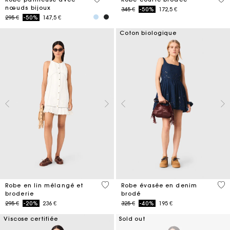
nœuds bijoux
Price reduced from
to
345 €
-50%
172,5 €
Price reduced from
to
295 €
-50%
147,5 €
Coton biologique
4,5 out of 5 Customer Rating
3,3
Robe en lin mélangé et
Robe évasée en denim
broderie
brodé
Price reduced from
to
Price reduced from
to
295 €
-20%
236 €
325 €
-40%
195 €
Viscose certifiée
Sold out