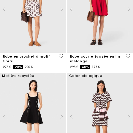
5 out of 5 Customer Rating
3,3
Robe en crochet à motif
Robe courte évasée en lin
floral
mélangé
Price reduced from
to
Price reduced from
to
275 €
-20%
220 €
295 €
-40%
177 €
Matière recyclée
Coton biologique