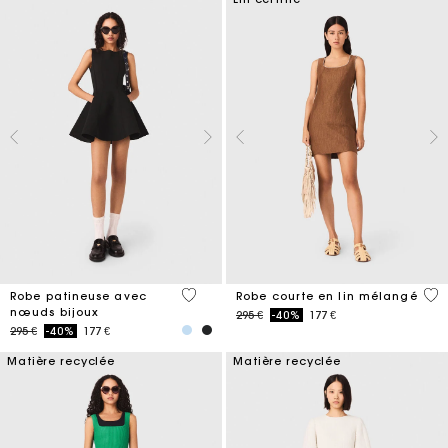
3,2 out of 5 Customer Rating
4,1
Robe patineuse avec
Robe courte en lin mélangé
nœuds bijoux
Price reduced from
to
295 €
-40%
177 €
Price reduced from
to
295 €
-40%
177 €
Matière recyclée
Matière recyclée