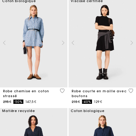
Coton biologique
Viscose certifiée
3,1 out of 5 Customer Rating
4,7
Robe chemise en coton
Robe courte en maille avec
strassé
boutons
Price reduced from
to
Price reduced from
to
295 €
-50%
147,5 €
215 €
-40%
129 €
Matière recyclée
Coton biologique