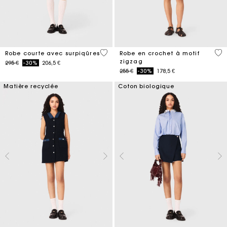
5 out of 5 Customer Rating
4,3
Robe courte avec surpiqûres
Robe en crochet à motif
zigzag
Price reduced from
to
295 €
-30%
206,5 €
Price reduced from
to
255 €
-30%
178,5 €
Matière recyclée
Coton biologique