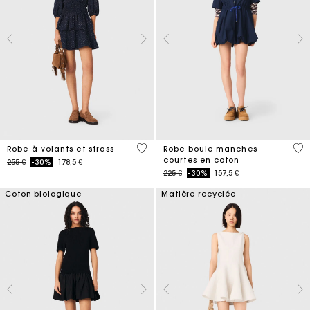
5 out of 5 Customer Rating
4,5
Robe à volants et strass
Robe boule manches
courtes en coton
Price reduced from
to
255 €
-30%
178,5 €
Price reduced from
to
225 €
-30%
157,5 €
Coton biologique
Matière recyclée