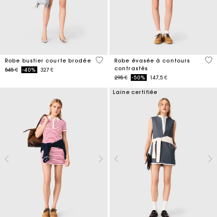
5 out of 5 Customer Rating
4 o
Robe bustier courte brodée
Robe évasée à contours
contrastés
Price reduced from
to
545 €
-40%
327 €
Price reduced from
to
295 €
-50%
147,5 €
Laine certifiée