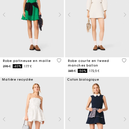
4,1 out of 5 Customer Rating
4 o
Robe patineuse en maille
Robe courte en tweed
manches ballon
Price reduced from
to
295 €
-40%
177 €
Price reduced from
to
345 €
-50%
172,5 €
Matière recyclée
Coton biologique