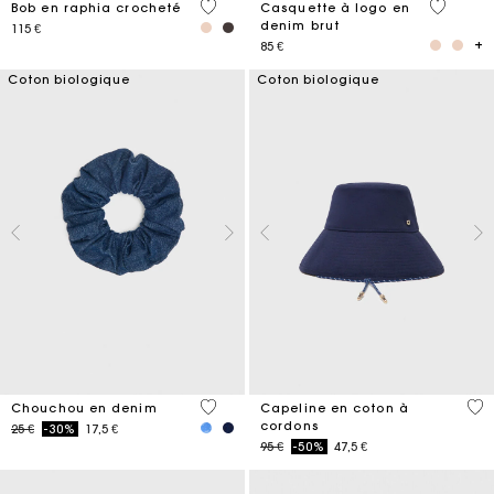
4,5 out of 5 Customer Rating
4,6 out o
Bob en raphia crocheté
Casquette à logo en
denim brut
115 €
85 €
Coton biologique
Coton biologique
4,2 out of 5 Customer Rating
4,8
Chouchou en denim
Capeline en coton à
cordons
Price reduced from
to
25 €
-30%
17,5 €
Price reduced from
to
95 €
-50%
47,5 €