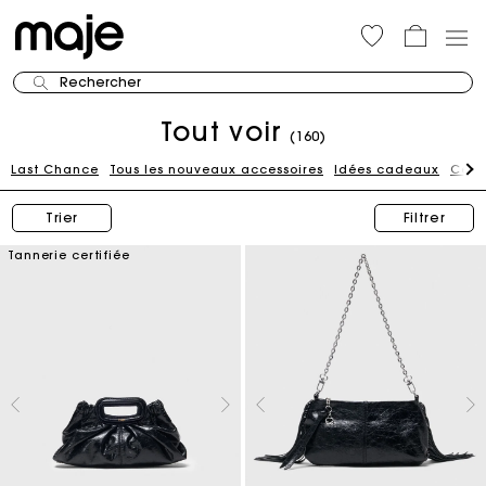
Rechercher
Tout voir
(160)
Last Chance
Tous les nouveaux accessoires
Idées cadeaux
Cein
Trier
Filtrer
Tannerie certifiée