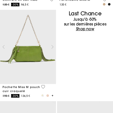
Price reduced from
to
135 €
-30%
94,5 €
135 €
Last Chance
Jusqu'à -50%
sur les dernières pièces
Shop now
4,7 out of 5 Customer Rating
Pochette Miss M pouch
cuir craquelé
Price reduced from
to
195 €
-30%
136,5 €