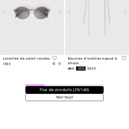
4 out of 5 Customer Rating
5 o
Lunettes de soleil rondes
Boucles d'oreilles nœud à
strass
155 €
Price reduced from
to
85 €
-30%
59,5 €
39 / 160 produits
Plus de produits (39/160)
Voir tout