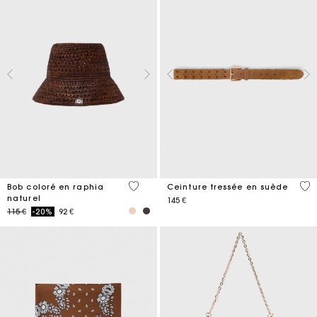
3,5 out of 5 Customer Rating
4,5
Bob coloré en raphia
Ceinture tressée en suède
naturel
145 €
Price reduced from
to
115 €
-20%
92 €