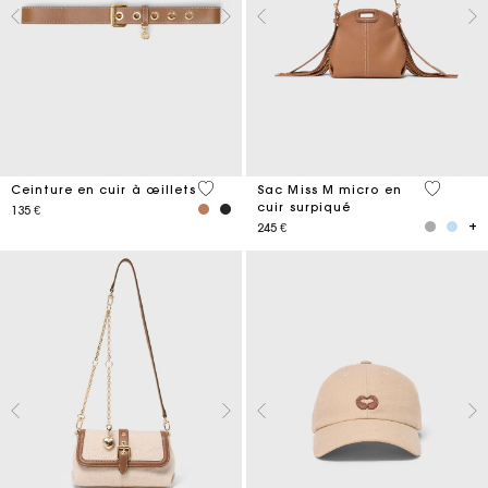
5 out of 5 Customer Rating
4,9 out o
Ceinture en cuir à œillets
Sac Miss M micro en
cuir surpiqué
135 €
245 €