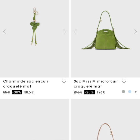
4,7 out of 5 Customer Rating
5 out of 
Charms de sac encuir
Sac Miss M micro cuir
craquelé mat
craquelé mat
Price reduced from
to
Price reduced from
to
55 €
-30%
38,5 €
245 €
-20%
196 €