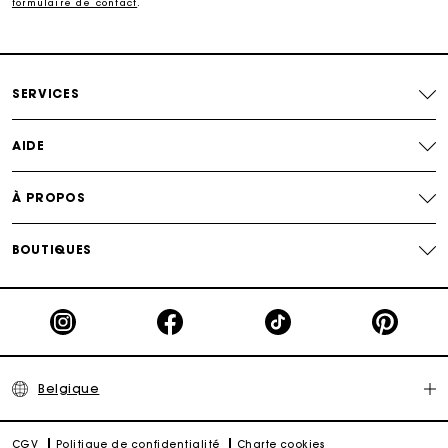
formulaire de contact
.
Paiement en 4x fois sans frais
SERVICES
Echanges & Retours offerts
AIDE
Suivi de commande
À PROPOS
Carte Cadeau Maje : la meilleure façon d'offrir le
cadeau parfait
BOUTIQUES
Belgique
CGV
Politique de confidentialité
Charte cookies