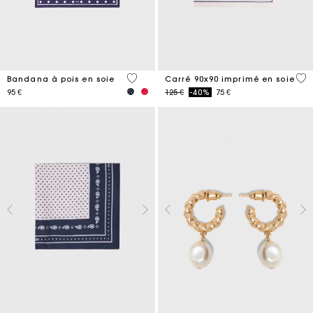
4,6 out of 5 Customer Rating
5 o
Bandana à pois en soie
Carré 90x90 imprimé en soie
Price reduced from
to
95 €
125 €
-40%
75 €