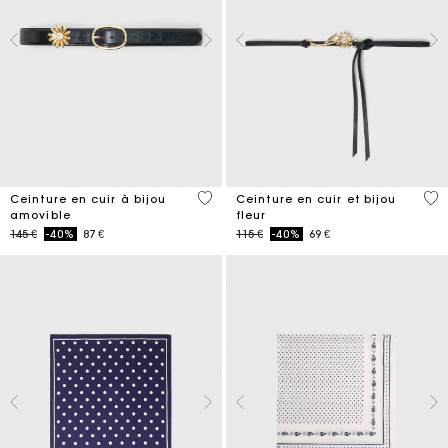
4,5 out of 5 Customer Rating
5 o
Ceinture en cuir à bijou
Ceinture en cuir et bijou
amovible
fleur
Price reduced from
to
Price reduced from
to
145 €
-40%
87 €
115 €
-40%
69 €