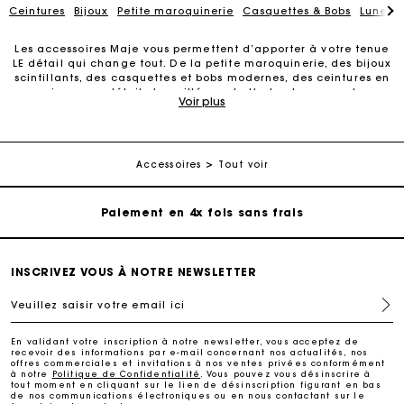
Ceintures
Bijoux
Petite maroquinerie
Casquettes & Bobs
Lunette
Les accessoires Maje vous permettent d’apporter à votre tenue
LE détail qui change tout. De la petite maroquinerie, des bijoux
scintillants, des casquettes et bobs modernes, des ceintures en
Carte Cadeau Maje : la meilleure façon d'offrir le
cuir ou aux détails travaillés pochette tendance, porte-
Voir plus
cadeau parfait
téléphone élégant, ceinture en cuir… Juste un détail, mais qui
change tout. Nous vous proposons divers accessoires pour
apporter une touche d’élégance supplémentaire à vos tenues.
Livraison à domicile offerte sous 2 à 3 jours ouvrés.
Nos ceintures en cuir structurent la silhouette et dessinent un
style parfait. Découvrez aussi toute la collection de bijoux
Accessoires
Tout voir
mode et gold pour illuminer votre silhouette, des pièces
fantaisie dorées à l’or fin. Quant à la petite maroquinerie, elle
Paiement en 4x fois sans frais
a su s’imposer comme un must-have, une pièce iconique à
porter sur soi pour accessoiriser sa tenue. Portefeuilles, porte-
cartes, porte-monnaie, pochettes, pochettes à lunettes, porte-
Echanges & Retours offerts
clés, trousses de voyage, sacs ceinture, porte-téléphone, porte-
lipstick, porte-bouteille : la petite maroquinerie n'oublie rien ni
INSCRIVEZ VOUS À NOTRE NEWSLETTER
personne. Pour une occasion spéciale ou pour se faire plaisir,
les accessoires Maje sont toujours là pour sublimer votre look.
Suivi de commande
Veuillez saisir votre email ici
Découvrez aussi notre sélection de lunettes de soleil, parfaites
pour un look estival. N’attendez plus pour découvrir tous les
accessoires Maje.
Carte Cadeau Maje : la meilleure façon d'offrir le
En validant votre inscription à notre newsletter, vous acceptez de
recevoir des informations par e-mail concernant nos actualités, nos
cadeau parfait
offres commerciales et invitations à nos ventes privées conformément
à notre
Politique de Confidentialité
. Vous pouvez vous désinscrire à
tout moment en cliquant sur le lien de désinscription figurant en bas
de nos communications électroniques ou en nous contactant sur le
Livraison à domicile offerte sous 2 à 3 jours ouvrés.