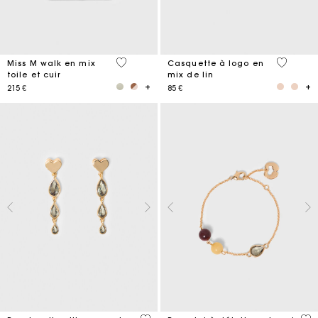
3,3 out of 5 Customer Rating
3,7 out o
Miss M walk en mix
Casquette à logo en
toile et cuir
mix de lin
215 €
85 €