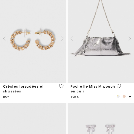
3,2 out of 5 Customer Rating
4,1 out o
Créoles torsadées et
Pochette Miss M pouch
strassées
en cuir
85 €
195 €