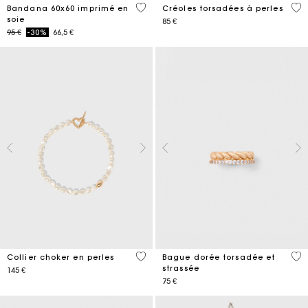
3,5 out of 5 Customer Rating
5 o
Bandana 60x60 imprimé en
Créoles torsadées à perles
soie
85 €
Price reduced from
to
95 €
-30%
66,5 €
3,9 out of 5 Customer Rating
5 o
Collier choker en perles
Bague dorée torsadée et
strassée
145 €
75 €