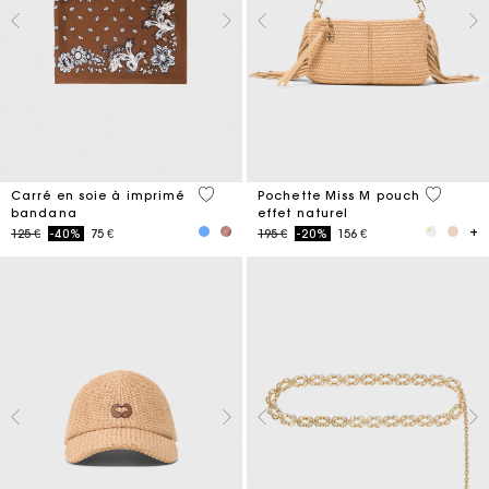
3,7 out of 5 Customer Rating
5 out of 
Carré en soie à imprimé
Pochette Miss M pouch
bandana
effet naturel
Price reduced from
to
Price reduced from
to
125 €
-40%
75 €
195 €
-20%
156 €