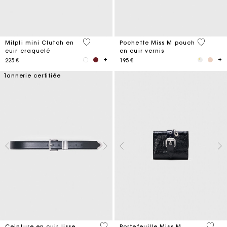
5 out of 5 Customer Rating
3,8 out o
Milpli mini Clutch en
Pochette Miss M pouch
cuir craquelé
en cuir vernis
225 €
195 €
Tannerie certifiée
4,2 out of 5 Customer Rating
3,1 ou
Ceinture en cuir lisse
Portefeuille Miss M