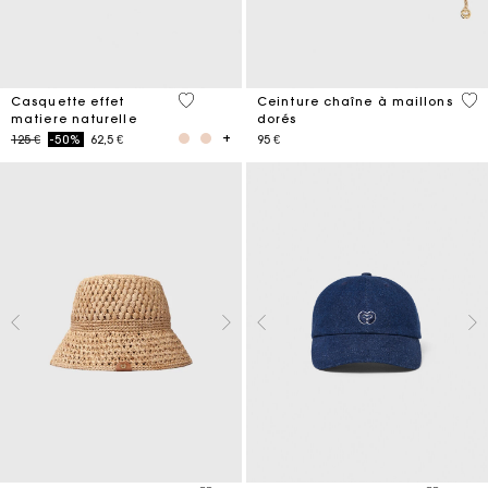
3,7 out of 5 Customer Rating
5 o
Casquette effet
Ceinture chaîne à maillons
matiere naturelle
dorés
Price reduced from
to
125 €
-50%
62,5 €
95 €