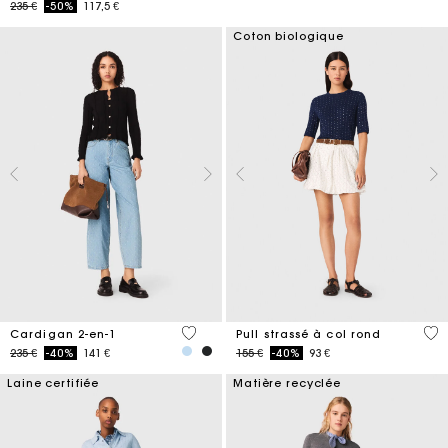
Price reduced from
to
235 €
-50%
117,5 €
Coton biologique
5 out of 5 Customer Rating
5 o
Cardigan 2-en-1
Pull strassé à col rond
Price reduced from
to
Price reduced from
to
235 €
-40%
141 €
155 €
-40%
93 €
Laine certifiée
Matière recyclée