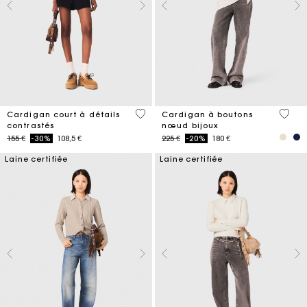
3,1 out of 5 Customer Rating
4 out 
Cardigan court à détails
Cardigan à boutons
contrastés
nœud bijoux
Price reduced from
to
Price reduced from
to
155 €
-30%
108,5 €
225 €
-20%
180 €
Laine certifiée
Laine certifiée