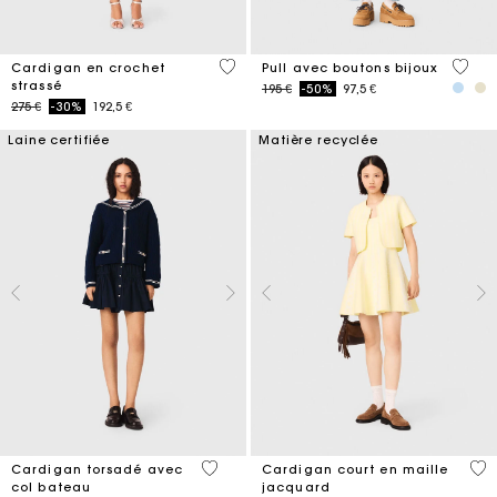
4,1 out of 5 Customer Rating
5 out 
Cardigan en crochet
Pull avec boutons bijoux
strassé
Price reduced from
to
195 €
-50%
97,5 €
Price reduced from
to
275 €
-30%
192,5 €
Laine certifiée
Matière recyclée
3,7 out of 5 Customer Rating
4,7
Cardigan torsadé avec
Cardigan court en maille
col bateau
jacquard