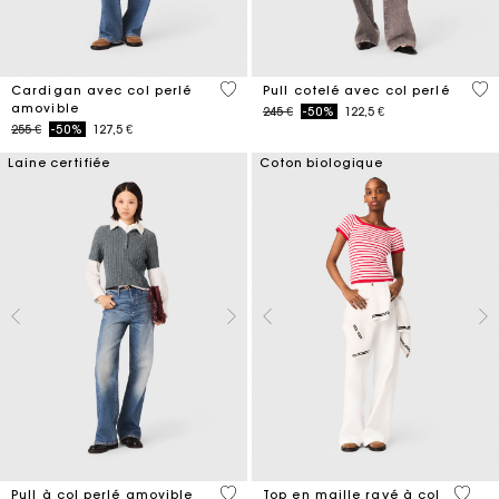
4,8 out of 5 Customer Rating
4 o
Cardigan avec col perlé
Pull cotelé avec col perlé
amovible
Price reduced from
to
245 €
-50%
122,5 €
Price reduced from
to
255 €
-50%
127,5 €
Laine certifiée
Coton biologique
3,9 out of 5 Customer Rating
4 out 
Pull à col perlé amovible
Top en maille rayé à col