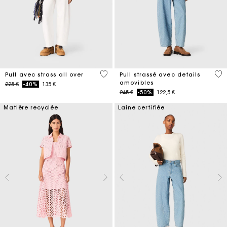
4,7 out of 5 Customer Rating
3,2
Pull avec strass all over
Pull strassé avec details
amovibles
Price reduced from
to
225 €
-40%
135 €
Price reduced from
to
245 €
-50%
122,5 €
Matière recyclée
Laine certifiée