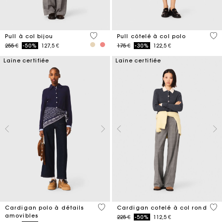
5 out of 5 Customer Rating
5 o
Pull à col bijou
Pull côtelé à col polo
Price reduced from
to
Price reduced from
to
255 €
-50%
127,5 €
175 €
-30%
122,5 €
Laine certifiée
Laine certifiée
4,4 out of 5 Customer Rating
3,9
Cardigan polo à détails
Cardigan cotelé à col rond
amovibles
Price reduced from
to
225 €
-50%
112,5 €