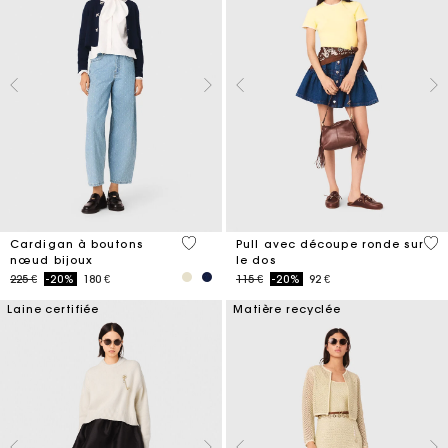
5 out of 5 Customer Rating
3,6
Cardigan à boutons
Pull avec découpe ronde sur
nœud bijoux
le dos
Price reduced from
to
Price reduced from
to
225 €
-20%
180 €
115 €
-20%
92 €
Laine certifiée
Matière recyclée