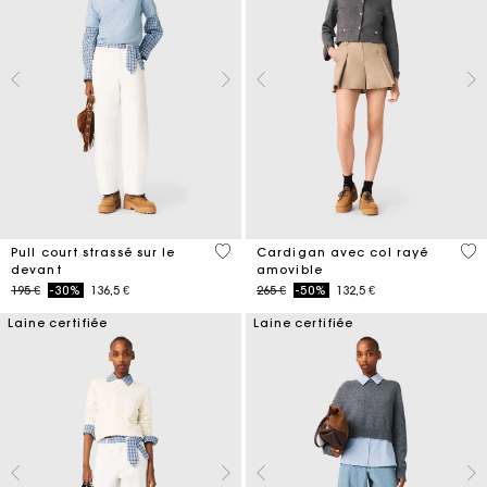
3,5 out of 5 Customer Rating
5 o
Pull court strassé sur le
Cardigan avec col rayé
devant
amovible
Price reduced from
to
Price reduced from
to
195 €
-30%
136,5 €
265 €
-50%
132,5 €
Laine certifiée
Laine certifiée