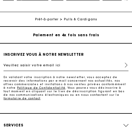
Livraison à domicile offerte sous 2 à 3 jours ouvrés.
Prêt-à-porter
Pulls & Cardigans
Paiement en 4x fois sans frais
Echanges & Retours offerts
INSCRIVEZ VOUS À NOTRE NEWSLETTER
Suivi de commande
Veuillez saisir votre email ici
Carte Cadeau Maje : la meilleure façon d'offrir le
En validant votre inscription à notre newsletter, vous acceptez de
cadeau parfait
recevoir des informations par e-mail concernant nos actualités, nos
offres commerciales et invitations à nos ventes privées conformément
à notre
Politique de Confidentialité
. Vous pouvez vous désinscrire à
tout moment en cliquant sur le lien de désinscription figurant en bas
Livraison à domicile offerte sous 2 à 3 jours ouvrés.
de nos communications électroniques ou en nous contactant sur le
formulaire de contact
.
Paiement en 4x fois sans frais
SERVICES
Echanges & Retours offerts