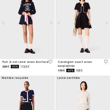
5 out of 5 Customer Rating
5 o
Pull à col rond avec écriture
Cardigan court avec
surpiqûres
Price reduced from
to
225 €
-50%
112,5 €
Price reduced from
to
175 €
-40%
105 €
Matière recyclée
Laine certifiée