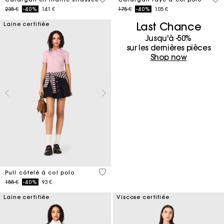
Price reduced from
to
Price reduced from
to
235 €
-40%
141 €
175 €
-40%
105 €
Last Chance
Laine certifiée
Jusqu'à -50%
sur les dernières pièces
Shop now
4 out of 5 Customer Rating
Pull côtelé à col polo
Price reduced from
to
155 €
-40%
93 €
Laine certifiée
Viscose certifiée