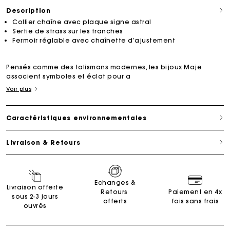
Description
Collier chaîne avec plaque signe astral
Sertie de strass sur les tranches
Fermoir réglable avec chaînette d’ajustement
Pensés comme des talismans modernes, les bijoux Maje
associent symboles et éclat pour a
Voir plus
Caractéristiques environnementales
Livraison & Retours
Echanges &
Livraison offerte
Retours
Paiement en 4x
sous 2-3 jours
offerts
fois sans frais
ouvrés