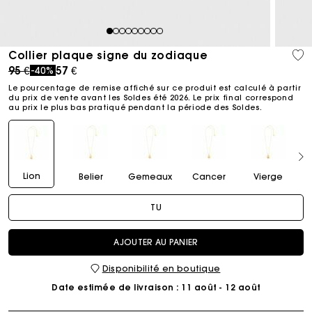
1
2
3
4
5
6
7
8
9
Collier plaque signe du zodiaque
Price reduced from
to
95 €
57 €
-40%
Le pourcentage de remise affiché sur ce produit est calculé à partir
du prix de vente avant les Soldes été 2026. Le prix final correspond
au prix le plus bas pratiqué pendant la période des Soldes.​
Lion
Belier
Gemeaux
Cancer
Vierge
TU
AJOUTER AU PANIER
Disponibilité en boutique
Date estimée de livraison
: 11 août - 12 août