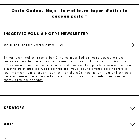
Carte Cadeau Maje : la meilleure façon d'offrir le
cadeau parfait
Livraison à domicile offerte sous 2 à 3 jours ouvrés.
INSCRIVEZ VOUS À NOTRE NEWSLETTER
Veuillez saisir votre email ici
Paiement en 4x fois sans frais
En validant votre inscription à notre newsletter, vous acceptez de
recevoir des informations par e-mail concernant nos actualités, nos
Echanges & Retours offerts
offres commerciales et invitations à nos ventes privées conformément
à notre
Politique de Confidentialité
. Vous pouvez vous désinscrire à
tout moment en cliquant sur le lien de désinscription figurant en bas
de nos communications électroniques ou en nous contactant sur le
formulaire de contact
.
Suivi de commande
Carte Cadeau Maje : la meilleure façon d'offrir le
cadeau parfait
SERVICES
AIDE