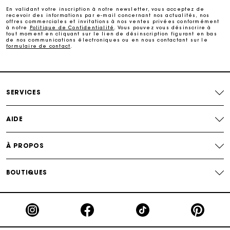
En validant votre inscription à notre newsletter, vous acceptez de
recevoir des informations par e-mail concernant nos actualités, nos
Echanges & Retours offerts
offres commerciales et invitations à nos ventes privées conformément
à notre
Politique de Confidentialité
. Vous pouvez vous désinscrire à
tout moment en cliquant sur le lien de désinscription figurant en bas
de nos communications électroniques ou en nous contactant sur le
formulaire de contact
.
Suivi de commande
Carte Cadeau Maje : la meilleure façon d'offrir le
cadeau parfait
SERVICES
AIDE
À PROPOS
BOUTIQUES