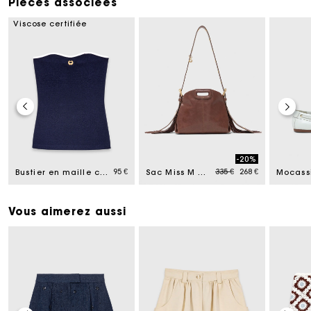
Pièces associées
Viscose certifiée
-20%
ced from
Price reduced from
to
95 €
335 €
268 €
Bustier en maille contrastée
Sac Miss M mini en cuir vintage
Vous aimerez aussi