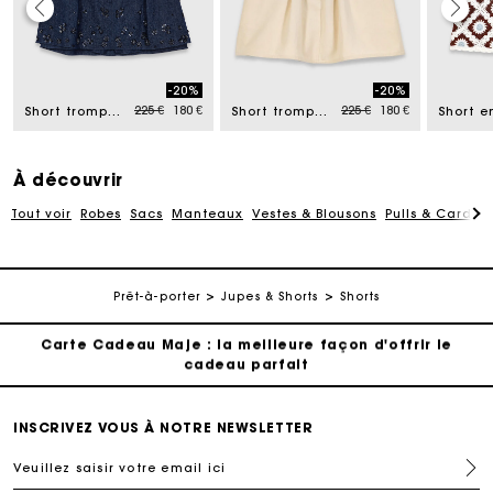
Carte Cadeau Maje : la meilleure façon d'offrir le
cadeau parfait
-20%
-20%
Livraison à domicile offerte sous 2 à 3 jours ouvrés.
d from
Price reduced from
to
Price reduced from
to
225 €
180 €
225 €
180 €
Short trompe l'œil en denim brodé
Short trompe l'œil en coton
Paiement en 4x fois sans frais
À découvrir
Tout voir
Robes
Sacs
Manteaux
Vestes & Blousons
Pulls & Cardig
Echanges & Retours offerts
Suivi de commande
Prêt-à-porter
Jupes & Shorts
Shorts
Carte Cadeau Maje : la meilleure façon d'offrir le
cadeau parfait
Livraison à domicile offerte sous 2 à 3 jours ouvrés.
INSCRIVEZ VOUS À NOTRE NEWSLETTER
Veuillez saisir votre email ici
Paiement en 4x fois sans frais