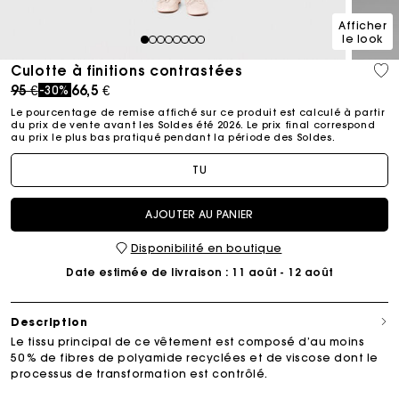
Afficher
le look
1
2
3
4
5
6
7
8
Culotte à finitions contrastées
Price reduced from
to
95 €
66,5 €
-30%
Le pourcentage de remise affiché sur ce produit est calculé à partir
du prix de vente avant les Soldes été 2026. Le prix final correspond
au prix le plus bas pratiqué pendant la période des Soldes.​
TU
AJOUTER AU PANIER
Disponibilité en boutique
Date estimée de livraison
: 11 août - 12 août
Description
Le tissu principal de ce vêtement est composé d’au moins
50 % de fibres de polyamide recyclées et de viscose dont le
processus de transformation est contrôlé.