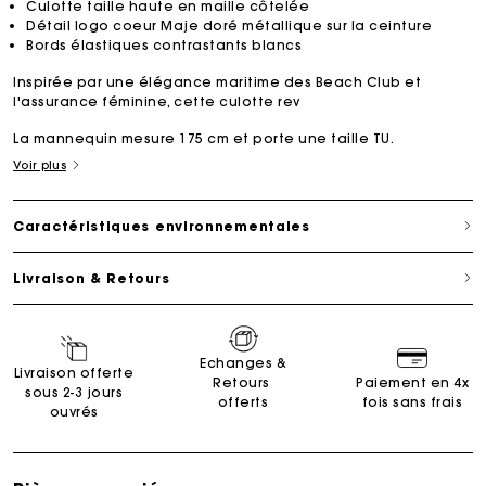
Culotte taille haute en maille côtelée
Détail logo coeur Maje doré métallique sur la ceinture
Bords élastiques contrastants blancs
Inspirée par une élégance maritime des Beach Club et
l'assurance féminine, cette culotte rev
La mannequin mesure 175 cm et porte une taille TU.
Voir plus
Caractéristiques environnementales
Livraison & Retours
Echanges &
Livraison offerte
Retours
Paiement en 4x
sous 2-3 jours
offerts
fois sans frais
ouvrés