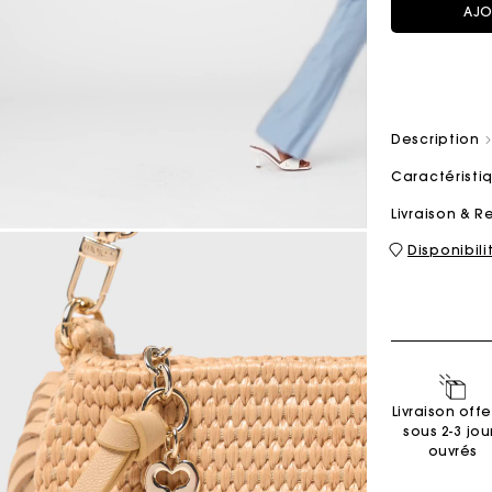
AJO
Sacs M
Sacs Milpli
Description
Caractérist
Seconde M
Chaussur
Livraison & R
Découvri
Découvri
Disponibil
Livraison offe
sous 2-3 jou
ouvrés