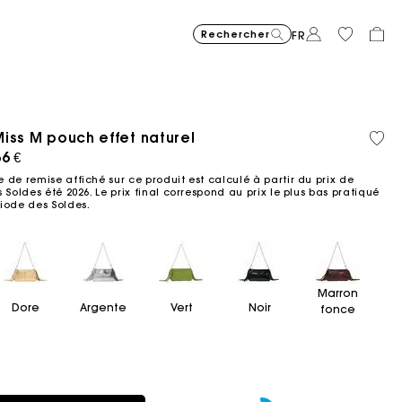
Rechercher
FR
iss M pouch effet naturel
Matière
Coton
Price reduced from
Price reduced fro
Price r
Robe courte en maille jacqu
295
Robe longue fluide imprimée
355
Sac Miss M mini 
345
Milpli Gazette en
325
Chemise
225
Jean ba
215
recyclée
biolog
ced from
56 €
to
to
to
€
€
€
€
€
€
-40%
-50%
-20%
177
172,5
180
 de remise affiché sur ce produit est calculé à partir du prix de
€
€
€
 Soldes été 2026. Le prix final correspond au prix le plus bas pratiqué
iode des Soldes.​
Marron
Dore
Argente
Vert
Noir
fonce