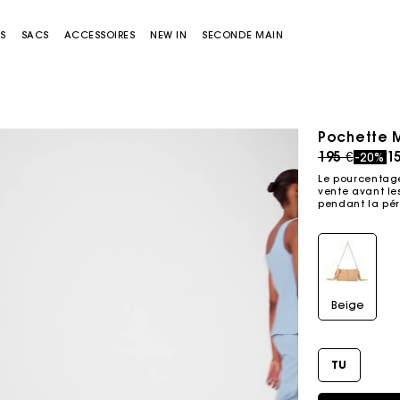
S
SACS
ACCESSOIRES
NEW IN
SECONDE MAIN
Pochette M
Price redu
to
195 €
1
-20%
Le pourcentage
vente avant les
pendant la pér
Sacs Miss M
Sacs Miss M Pouch
Beige
TU