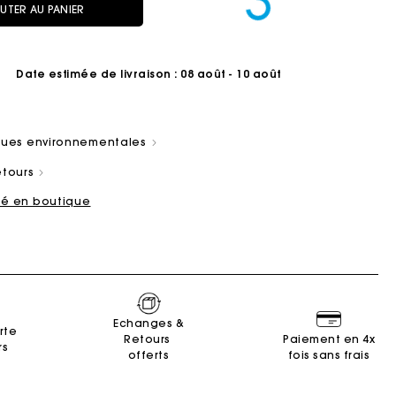
UTER AU PANIER
Date estimée de livraison
: 08 août - 10 août
iques environnementales
ain
es
Summer Suitcase
Sacs Miss M
Robes
Nos engagements
Accessoires
etours
r
r
Découvrir
Découvrir
Découvrir
Découvrir
Découvrir
ité en boutique
Echanges &
rte
Retours
Paiement en 4x
rs
offerts
fois sans frais