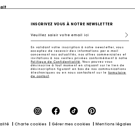
ait
INSCRIVEZ VOUS À NOTRE NEWSLETTER
Veuillez saisir votre email ici
En validant votre inscription à notre newsletter, vous
acceptez de recevoir des informations par e-mail
concernant nos actualités, nos offres commerciales et
invitations à nos ventes privées conformément à notre
Politique de Confidentialité
. Vous pouvez vous
désinscrire à tout moment en cliquant sur le lien de
désinscription figurant en bas de nos communications
électroniques ou en nous contactant sur le
formulaire
de contact
.
ait
alité
Charte cookies
Gérer mes cookies
Mentions légales