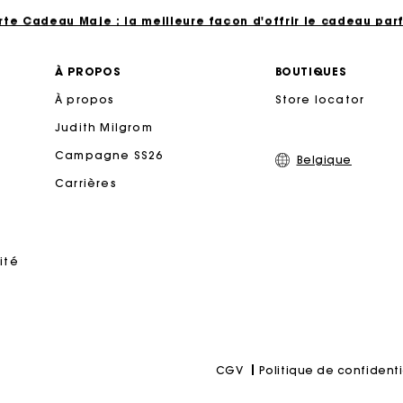
rte Cadeau Maje : la meilleure façon d'offrir le cadeau parf
Livraison à domicile offerte sous 2 à 3 jours ouvrés.
À PROPOS
BOUTIQUES
À propos
Store locator
Paiement en 4x fois sans frais
Judith Milgrom
Echanges & Retours offerts
Campagne SS26
Belgique
Carrières
Suivi de commande
rte Cadeau Maje : la meilleure façon d'offrir le cadeau parf
ité
Politique de confidenti
CGV