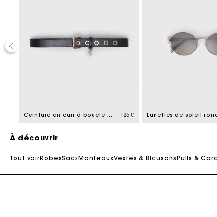
Ca
95 €
Ceinture en cuir à boucle Miss M
125 €
Lunettes de soleil ron
À découvrir
Tout voir
Robes
Sacs
Manteaux
Vestes & Blousons
Pulls & Car