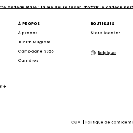
rte Cadeau Maje : la meilleure façon d'offrir le cadeau parf
Livraison à domicile offerte sous 2 à 3 jours ouvrés.
À PROPOS
BOUTIQUES
À propos
Store locator
Paiement en 4x fois sans frais
Judith Milgrom
Echanges & Retours offerts
Campagne SS26
Belgique
Carrières
Suivi de commande
rte Cadeau Maje : la meilleure façon d'offrir le cadeau parf
ité
Politique de confidenti
CGV