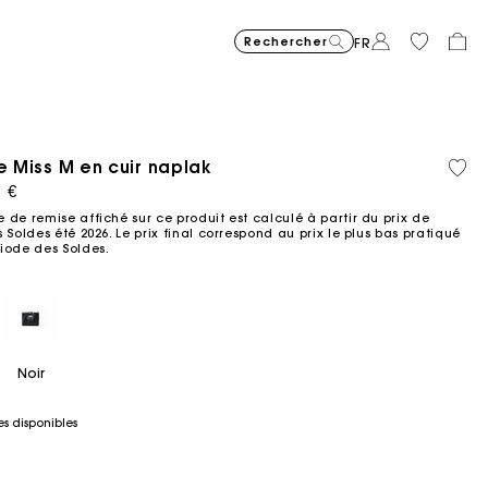
Rechercher
FR
le Miss M en cuir naplak
Matière
Coton
Price reduced from
Price reduced fro
Price r
Robe courte en maille jacqu
295
Robe longue fluide imprimée
355
Sac Miss M mini 
345
Milpli Gazette en
325
Chemise
225
Jean ba
215
recyclée
biolog
ced from
1 €
to
to
to
€
€
€
€
€
€
-40%
-50%
-20%
177
172,5
180
 de remise affiché sur ce produit est calculé à partir du prix de
€
€
€
 Soldes été 2026. Le prix final correspond au prix le plus bas pratiqué
iode des Soldes.​
Noir
es disponibles