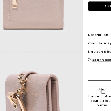
AJO
Sacs M
Sacs Milpli
Description
Caractérist
Seconde M
Chaussur
Livraison & R
Découvri
Découvri
Disponibil
Livraison offe
sous 2-3 jou
ouvrés