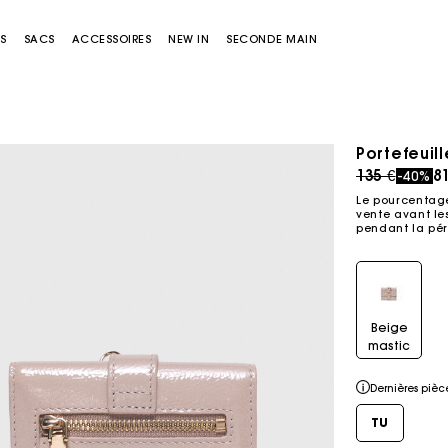
S
SACS
ACCESSOIRES
NEW IN
SECONDE MAIN
Portefeuil
Price redu
to
135 €
8
-40%
Le pourcentage
vente avant les
pendant la pér
Sacs Miss M
Sacs Miss M Pouch
Beige
mastic
Dernières pièc
TU