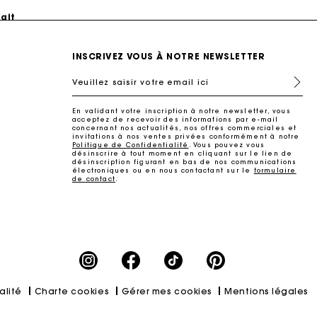
ait
INSCRIVEZ VOUS À NOTRE NEWSLETTER
Veuillez saisir votre email ici
En validant votre inscription à notre newsletter, vous
acceptez de recevoir des informations par e-mail
concernant nos actualités, nos offres commerciales et
invitations à nos ventes privées conformément à notre
Politique de Confidentialité
. Vous pouvez vous
désinscrire à tout moment en cliquant sur le lien de
désinscription figurant en bas de nos communications
électroniques ou en nous contactant sur le
formulaire
de contact
.
ait
alité
Charte cookies
Gérer mes cookies
Mentions légales