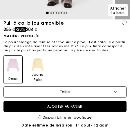
Afficher
le look
1
2
3
4
5
6
7
8
Pull à col bijou amovible
Price reduced from
to
255 €
204 €
-20%
MATIÈRE RECYCLÉE
Le pourcentage de remise affiché sur ce produit est calculé à partir
du prix de vente avant les Soldes été 2026. Le prix final correspond
au prix le plus bas pratiqué pendant la période des Soldes.​
Jaune
Rose
Pale
Taille
AJOUTER AU PANIER
Disponibilité en boutique
Date estimée de livraison
: 11 août - 12 août