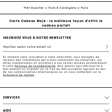
Suivi de commande
Prêt-à-porter
Pulls & Cardigans
Pulls
Carte Cadeau Maje : la meilleure façon d'offrir le
cadeau parfait
Livraison à domicile offerte sous 2 à 3 jours ouvrés.
INSCRIVEZ VOUS À NOTRE NEWSLETTER
Veuillez saisir votre email ici
Paiement en 4x fois sans frais
En validant votre inscription à notre newsletter, vous acceptez de
recevoir des informations par e-mail concernant nos actualités, nos
offres commerciales et invitations à nos ventes privées conformément
Echanges & Retours offerts
à notre
Politique de Confidentialité
. Vous pouvez vous désinscrire à
tout moment en cliquant sur le lien de désinscription figurant en bas
de nos communications électroniques ou en nous contactant sur le
formulaire de contact
.
Suivi de commande
Carte Cadeau Maje : la meilleure façon d'offrir le
cadeau parfait
SERVICES
AIDE