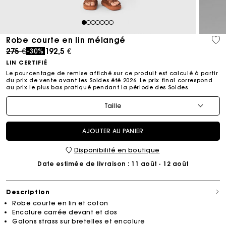
1
2
3
4
5
6
7
Robe courte en lin mélangé
Price reduced from
to
275 €
192,5 €
-30%
LIN CERTIFIÉ
Le pourcentage de remise affiché sur ce produit est calculé à partir
du prix de vente avant les Soldes été 2026. Le prix final correspond
au prix le plus bas pratiqué pendant la période des Soldes.​
Taille
AJOUTER AU PANIER
Disponibilité en boutique
Date estimée de livraison
: 11 août - 12 août
Description
Robe courte en lin et coton
Encolure carrée devant et dos
Galons strass sur bretelles et encolure