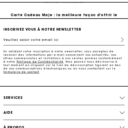
Carte Cadeau Maje : la meilleure façon d'offrir le
cadeau parfait
INSCRIVEZ VOUS À NOTRE NEWSLETTER
Livraison à domicile offerte sous 2 à 3 jours ouvrés.
Veuillez saisir votre email ici
Paiement en 4x fois sans frais
En validant votre inscription à notre newsletter, vous acceptez de
recevoir des informations par e-mail concernant nos actualités, nos
offres commerciales et invitations à nos ventes privées conformément
à notre
Politique de Confidentialité
. Vous pouvez vous désinscrire à
Echanges & Retours offerts
tout moment en cliquant sur le lien de désinscription figurant en bas
de nos communications électroniques ou en nous contactant sur le
formulaire de contact
.
Suivi de commande
Carte Cadeau Maje : la meilleure façon d'offrir le
cadeau parfait
SERVICES
AIDE
À PROPOS