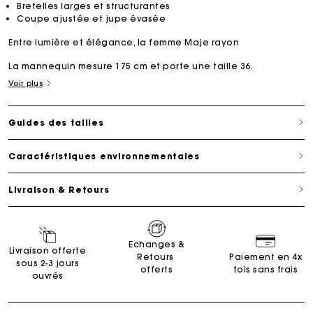
Bretelles larges et structurantes
Coupe ajustée et jupe évasée
Entre lumière et élégance, la femme Maje rayon
La mannequin mesure 175 cm et porte une taille 36.
Voir plus
Guides des tailles
Caractéristiques environnementales
Livraison & Retours
Echanges &
Livraison offerte
Retours
Paiement en 4x
sous 2-3 jours
offerts
fois sans frais
ouvrés