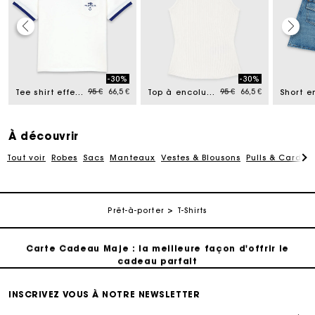
Carte Cadeau Maje : la meilleure façon d'offrir le
cadeau parfait
-30%
-30%
uced from
Price reduced from
to
Price reduced from
to
95 €
66,5 €
95 €
66,5 €
Tee shirt effet superposé
Top à encolure haute droite
Livraison à domicile offerte sous 2 à 3 jours ouvrés.
Paiement en 4x fois sans frais
À découvrir
Tout voir
Robes
Sacs
Manteaux
Vestes & Blousons
Pulls & Cardig
Echanges & Retours offerts
Prêt-à-porter
T-Shirts
Suivi de commande
Carte Cadeau Maje : la meilleure façon d'offrir le
cadeau parfait
Livraison à domicile offerte sous 2 à 3 jours ouvrés.
INSCRIVEZ VOUS À NOTRE NEWSLETTER