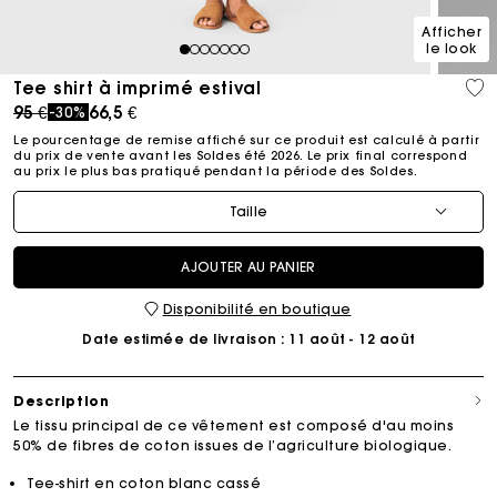
Afficher
le look
1
2
3
4
5
6
7
Tee shirt à imprimé estival
Price reduced from
to
95 €
66,5 €
-30%
Le pourcentage de remise affiché sur ce produit est calculé à partir
du prix de vente avant les Soldes été 2026. Le prix final correspond
au prix le plus bas pratiqué pendant la période des Soldes.​
Taille
AJOUTER AU PANIER
Disponibilité en boutique
Date estimée de livraison
: 11 août - 12 août
Description
Le tissu principal de ce vêtement est composé d'au moins
50% de fibres de coton issues de l’agriculture biologique.
Tee-shirt en coton blanc cassé