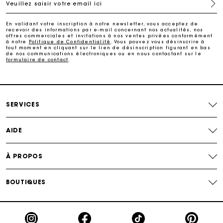
Veuillez saisir votre email ici
Paiement en 4x fois sans frais
En validant votre inscription à notre newsletter, vous acceptez de
recevoir des informations par e-mail concernant nos actualités, nos
offres commerciales et invitations à nos ventes privées conformément
Echanges & Retours offerts
à notre
Politique de Confidentialité
. Vous pouvez vous désinscrire à
tout moment en cliquant sur le lien de désinscription figurant en bas
de nos communications électroniques ou en nous contactant sur le
formulaire de contact
.
Suivi de commande
Carte Cadeau Maje : la meilleure façon d'offrir le
cadeau parfait
SERVICES
AIDE
À PROPOS
BOUTIQUES