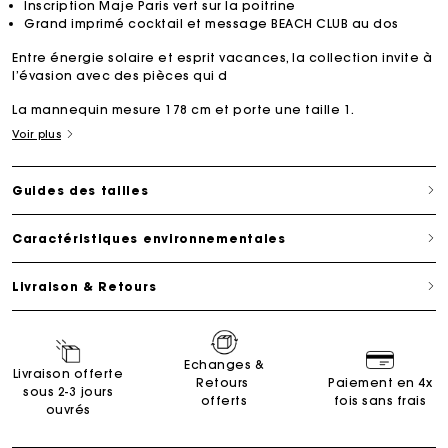
Inscription Maje Paris vert sur la poitrine
Grand imprimé cocktail et message BEACH CLUB au dos
Entre énergie solaire et esprit vacances, la collection invite à
l’évasion avec des pièces qui d
La mannequin mesure 178 cm et porte une taille 1.
Voir plus
Guides des tailles
Caractéristiques environnementales
Livraison & Retours
Echanges &
Livraison offerte
Retours
Paiement en 4x
sous 2-3 jours
offerts
fois sans frais
ouvrés