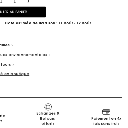
UTER AU PANIER
Date estimée de livraison
: 11 août - 12 août
ailles
ain
es
Summer Suitcase
Sacs Miss M
Robes
Nos engagements
Accessoires
iques environnementales
r
r
Découvrir
Découvrir
Découvrir
Découvrir
Découvrir
etours
ité en boutique
Echanges &
rte
Retours
Paiement en 4x
rs
offerts
fois sans frais