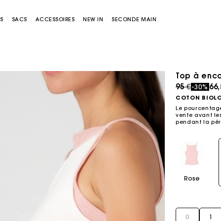
S
SACS
ACCESSOIRES
NEW IN
SECONDE MAIN
Top à enco
Price redu
to
95 €
66,
-30%
COTON BIOL
Le pourcentage
vente avant les
pendant la pér
Sacs Miss M
Sacs Miss M Pouch
Rose
0
1