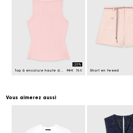
-20%
Price reduced from
to
Top à encolure haute droite
95 €
76 €
Short en tweed
Vous aimerez aussi