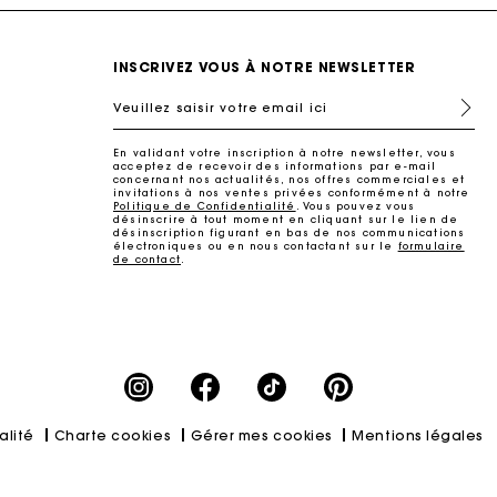
INSCRIVEZ VOUS À NOTRE NEWSLETTER
Veuillez saisir votre email ici
En validant votre inscription à notre newsletter, vous
acceptez de recevoir des informations par e-mail
concernant nos actualités, nos offres commerciales et
invitations à nos ventes privées conformément à notre
Politique de Confidentialité
. Vous pouvez vous
désinscrire à tout moment en cliquant sur le lien de
désinscription figurant en bas de nos communications
électroniques ou en nous contactant sur le
formulaire
de contact
.
ait
alité
Charte cookies
Gérer mes cookies
Mentions légales