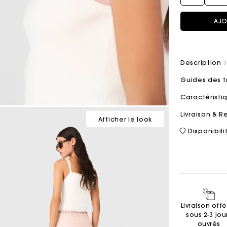
AJO
Sacs M
Sacs Milpli
Description
Guides des t
Seconde M
Chaussur
Caractérist
Découvri
Découvri
Livraison & R
Afficher le look
Disponibil
Livraison offe
sous 2-3 jou
ouvrés