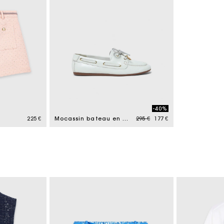
-40%
Price reduced from
to
225 €
Mocassin bateau en cuir
295 €
177 €