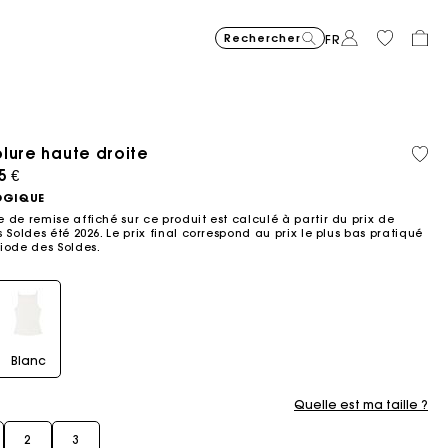
Rechercher
FR
lure haute droite
Matière
Coton
Price reduced from
Price reduced fro
Price r
Robe courte en maille jacqu
295
Robe longue fluide imprimée
355
Sac Miss M mini 
345
Milpli Gazette en
325
Chemise
225
Jean ba
215
recyclée
biolog
ced from
5 €
to
to
to
€
€
€
€
€
€
-40%
-50%
-20%
177
172,5
180
OGIQUE
€
€
€
 de remise affiché sur ce produit est calculé à partir du prix de
 Soldes été 2026. Le prix final correspond au prix le plus bas pratiqué
iode des Soldes.​
Blanc
Quelle est ma taille ?
2
3