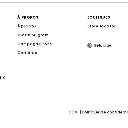
Livraison à domicile offerte sous 2 à 3 jours ouvrés.
À PROPOS
BOUTIQUES
À propos
Store locator
Paiement en 4x fois sans frais
Judith Milgrom
Echanges & Retours offerts
Campagne SS26
Belgique
Carrières
Suivi de commande
rte Cadeau Maje : la meilleure façon d'offrir le cadeau parf
ité
Politique de confidenti
CGV