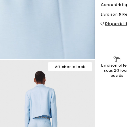
Caractérist
Livraison & R
Sacs M
Sacs Milpli
Disponibil
Seconde M
Chaussur
Découvri
Découvri
Livraison offe
Afficher le look
sous 2-3 jou
ouvrés