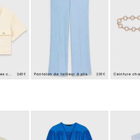
Veste courte à manches courtes
245 €
Pantalon de tailleur à plis
235 €