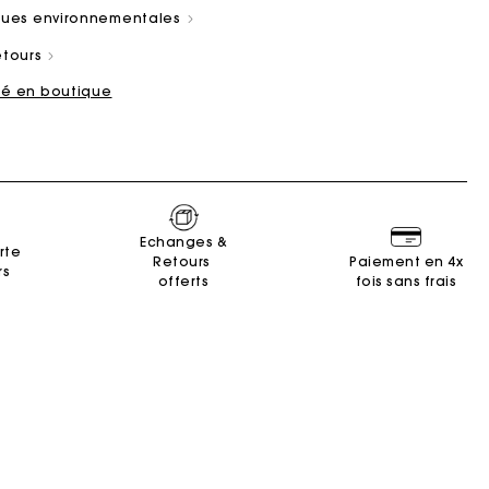
iques environnementales
etours
ité en boutique
ain
es
Summer Suitcase
Sacs Miss M
Robes
Nos engagements
Accessoires
r
r
Découvrir
Découvrir
Découvrir
Découvrir
Découvrir
Echanges &
rte
Retours
Paiement en 4x
rs
offerts
fois sans frais