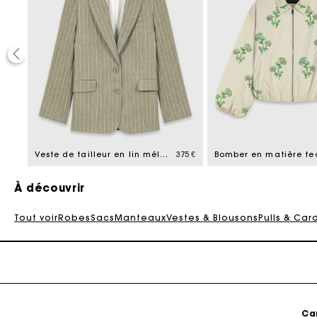
Ca
245 €
Veste de tailleur en lin mélangé
375 €
À découvrir
Tout voir
Robes
Sacs
Manteaux
Vestes & Blousons
Pulls & Car
Ca