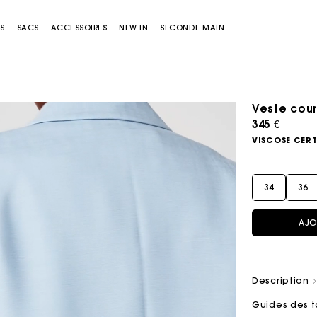
S
SACS
ACCESSOIRES
NEW IN
SECONDE MAIN
Veste cou
345 €
VISCOSE CERT
34
36
AJO
Sacs Miss M
Sacs Miss M Pouch
Description
Guides des t