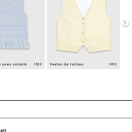
ait
e avec volants
155 €
Veston de tailleur
195 €
Ves
ait