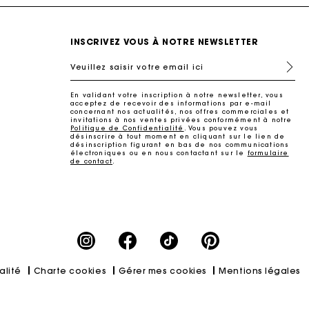
INSCRIVEZ VOUS À NOTRE NEWSLETTER
Veuillez saisir votre email ici
En validant votre inscription à notre newsletter, vous
acceptez de recevoir des informations par e-mail
concernant nos actualités, nos offres commerciales et
invitations à nos ventes privées conformément à notre
Politique de Confidentialité
. Vous pouvez vous
désinscrire à tout moment en cliquant sur le lien de
désinscription figurant en bas de nos communications
électroniques ou en nous contactant sur le
formulaire
de contact
.
ait
alité
Charte cookies
Gérer mes cookies
Mentions légales