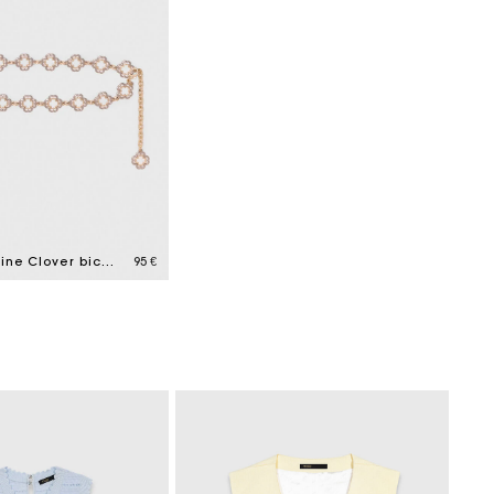
Ceinture chaine Clover bicolore
95 €