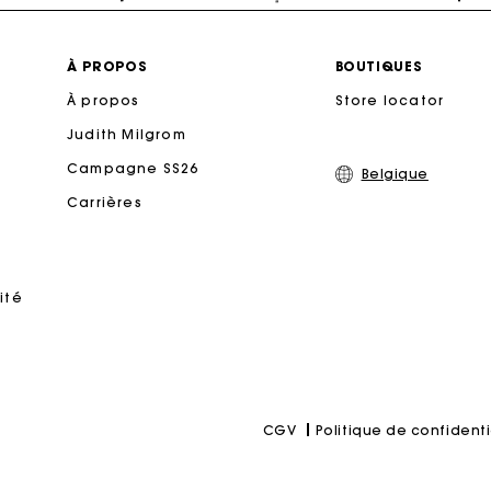
Livraison à domicile offerte sous 2 à 3 jours ouvrés.
À PROPOS
BOUTIQUES
À propos
Store locator
Paiement en 4x fois sans frais
Judith Milgrom
Echanges & Retours offerts
Campagne SS26
Belgique
Carrières
Suivi de commande
rte Cadeau Maje : la meilleure façon d'offrir le cadeau parf
ité
Politique de confidenti
CGV