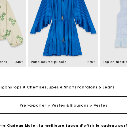
rte Cadeau Maje : la meilleure façon d'offrir le cadeau parf
Livraison à domicile offerte sous 2 à 3 jours ouvrés.
Bomber en matière technique brodé
345 €
Robe courte plissée
275 €
Top en maill
Paiement en 4x fois sans frais
digans
Tops & Chemises
Jupes & Shorts
Pantalons & Jeans
Echanges & Retours offerts
Prêt-à-porter
Vestes & Blousons
Vestes
Suivi de commande
rte Cadeau Maje : la meilleure façon d'offrir le cadeau parf