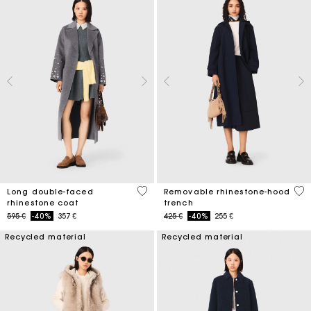
3,3 out of 5 Customer Rating
5 o
Long double-faced
Removable rhinestone-hood
rhinestone coat
trench
Price reduced from
to
Price reduced from
to
595 €
-40%
357 €
425 €
-40%
255 €
Recycled material
Recycled material