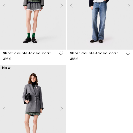
4,4 out of 5 Customer Rating
4,1
Short double-faced coat
Short double-faced coat
395 €
455 €
New