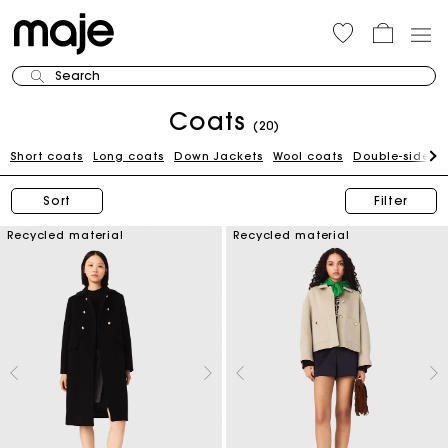
Search
Coats
(20)
Short coats
Long coats
Down Jackets
Wool coats
Double-sided 
Sort
Filter
Recycled material
Recycled material