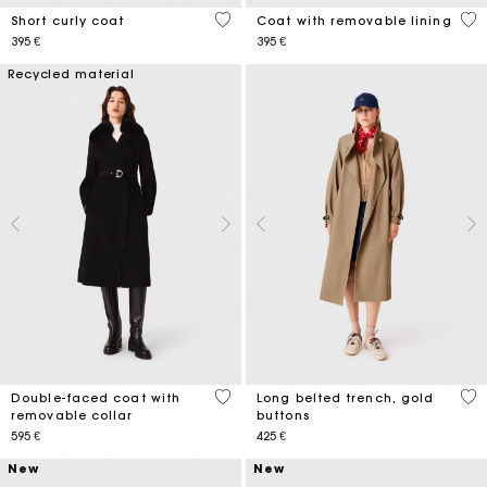
4,1 out of 5 Customer Rating
4,1
Short curly coat
Coat with removable lining
395 €
395 €
Recycled material
5 out of 5 Customer Rating
4,8
Double-faced coat with
Long belted trench, gold
removable collar
buttons
595 €
425 €
New
New