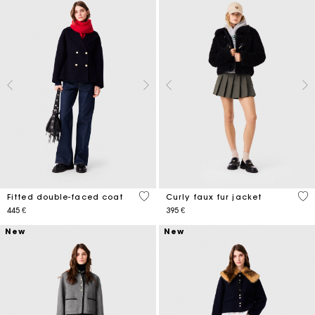
5 out of 5 Customer Rating
5 o
Fitted double-faced coat
Curly faux fur jacket
445 €
395 €
New
New