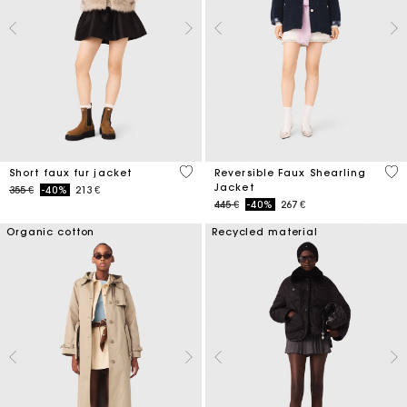
4,5 out of 5 Customer Rating
4,8
Short faux fur jacket
Reversible Faux Shearling
Jacket
Price reduced from
to
355 €
-40%
213 €
Price reduced from
to
445 €
-40%
267 €
Organic cotton
Recycled material