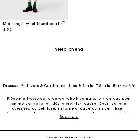
5 out of 5 Customer Rating
Mid-length wool blend coat
445 €
Selection end
Dresses
Pullovers & Cardigans
Tops & Shirts
T-Shirts
Blazers & Ja
Pièce maîtresse de la garde-robe hivernale, le manteau pour
femme donne le ton dès le premier regard. Court ou long,
oversized
ou ceinturé, en laine chaude ou en cuir lisse…
Découvrez notre collection qui conjugue élégance, confort et
See more
style. À porter au quotidien, en ville comme en escapade, dès
Maje Gift card: the best way to give the perfect gift
les premiers signes de froid.
Découvrez la collection de manteaux pour femme
Free home delivery within 2-3 working days.