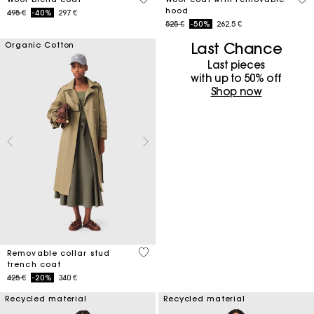
hood
Price reduced from
to
495 €
-40%
297 €
Price reduced from
to
525 €
-50%
262.5 €
Last Chance
Organic Cotton
Last pieces
with up to 50%​ off
Shop now
5 out of 5 Customer Rating
Removable collar stud
trench coat
Price reduced from
to
425 €
-20%
340 €
Recycled material
Recycled material