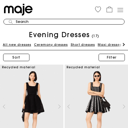
Search
Evening Dresses
(17)
All new dresses
Ceremony dresses
Short dresses
Maxi dresses
W
Sort
Filter
Recycled material
Recycled material