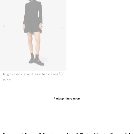
3,2 out of 5 Customer Rating
High-neck short skater dress
215 €
Selection end