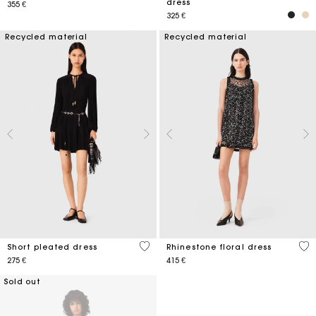
dress
355 €
325 €
Recycled material
Recycled material
3,2 out of 5 Customer Rating
3,2
Short pleated dress
Rhinestone floral dress
275 €
415 €
Sold out