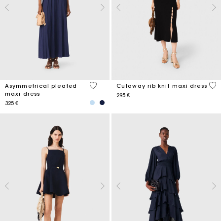
4,8 out of 5 Customer Rating
5 o
Asymmetrical pleated
Cutaway rib knit maxi dress
maxi dress
295 €
325 €