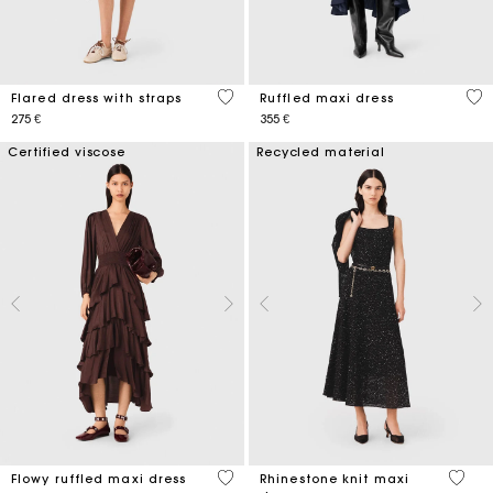
3,7 out of 5 Customer Rating
4,2
Flared dress with straps
Ruffled maxi dress
275 €
355 €
Certified viscose
Recycled material
4,6 out of 5 Customer Rating
4,7 ou
Flowy ruffled maxi dress
Rhinestone knit maxi