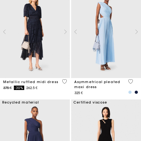
4 out of 5 Customer Rating
5 out 
Metallic ruffled midi dress
Asymmetrical pleated
maxi dress
Price reduced from
to
375 €
-30%
262.5 €
325 €
Recycled material
Certified viscose