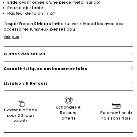
Bride avant ornée d'une pièce métal haricot
Boucle ajustable
Hauteur de talon : 7 cm
L’esprit French Riviera s’invite sur vos silhouettes avec des
accessoires lumineux, pensés pou
Voir plus
Guides des tailles
Caractéristiques environnementales
Livraison & Retours
Echanges &
Livraison offerte
Retours
Paiement en 4x
sous 2-3 jours
offerts
fois sans frais
ouvrés