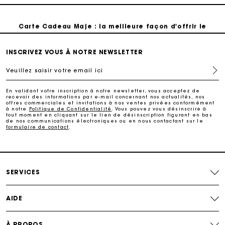
Carte Cadeau Maje : la meilleure façon d'offrir le
cadeau parfait
INSCRIVEZ VOUS À NOTRE NEWSLETTER
Livraison à domicile offerte sous 2 à 3 jours ouvrés.
Veuillez saisir votre email ici
Paiement en 4x fois sans frais
En validant votre inscription à notre newsletter, vous acceptez de
recevoir des informations par e-mail concernant nos actualités, nos
offres commerciales et invitations à nos ventes privées conformément
à notre
Politique de Confidentialité
. Vous pouvez vous désinscrire à
Echanges & Retours offerts
tout moment en cliquant sur le lien de désinscription figurant en bas
de nos communications électroniques ou en nous contactant sur le
formulaire de contact
.
Suivi de commande
Carte Cadeau Maje : la meilleure façon d'offrir le
cadeau parfait
SERVICES
AIDE
À PROPOS