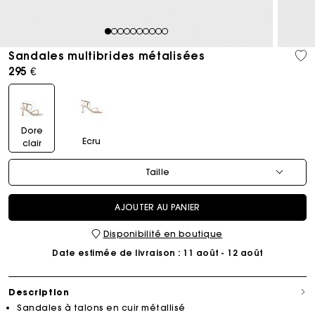
1
2
3
4
5
6
7
8
9
10
Sandales multibrides métalisées
295 €
Dore
Ecru
clair
Taille
AJOUTER AU PANIER
Disponibilité en boutique
Date estimée de livraison
: 11 août - 12 août
Description
Sandales à talons en cuir métallisé