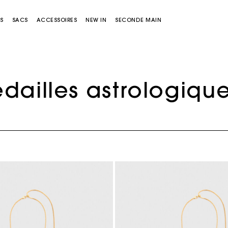
S
SACS
ACCESSOIRES
NEW IN
SECONDE MAIN
dailles astrologiqu
Sacs Miss M
Sacs Miss M Pouch