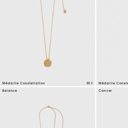
Médaille Constellation
85 €
Médaille Conste
4,5 out of 5 Customer Rating
3,4 out of 5 Cus
Balance
Cancer