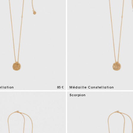
llation
85 €
Médaille Constellation
mer Rating
3,4 out of 5 Customer Rating
Scorpion