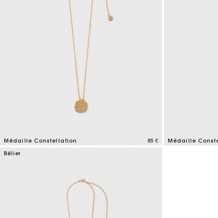
Médaille Constellation
85 €
Médaille Conste
5 out of 5 Customer Rating
3,8 out of 5 Cus
Bélier