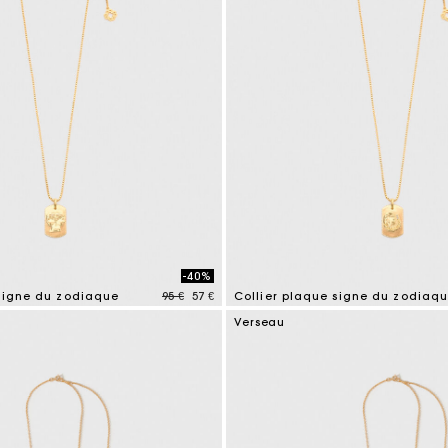
-40%
Price reduced from
to
 signe du zodiaque
95 €
57 €
Collier plaque signe du zodiaq
tomer Rating
5 out of 5 Customer Rating
Verseau