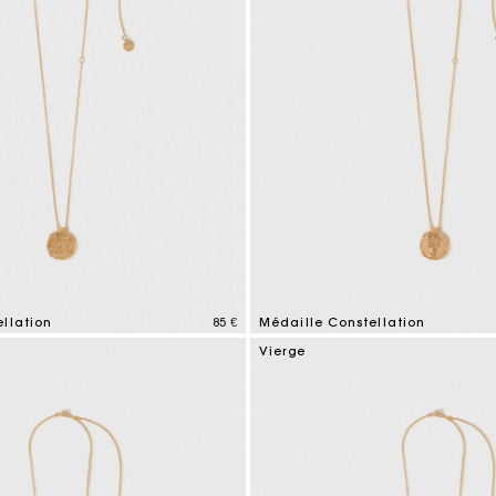
llation
85 €
Médaille Constellation
tomer Rating
3,1 out of 5 Customer Rating
Vierge