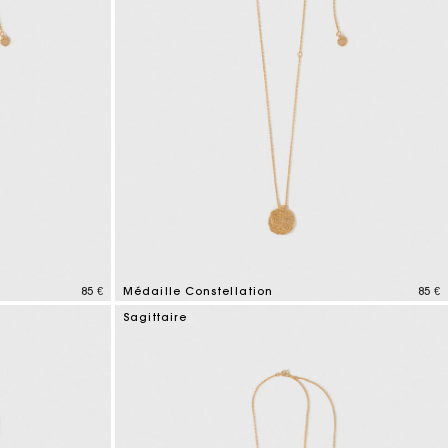
85 €
Médaille Constellation
85 €
5 out of 5 Customer Rating
Sagittaire