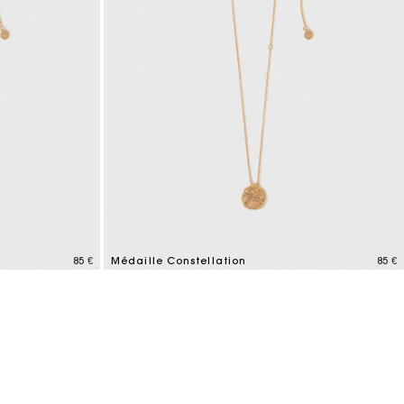
85 €
Médaille Constellation
85 €
4,2 out of 5 Customer Rating