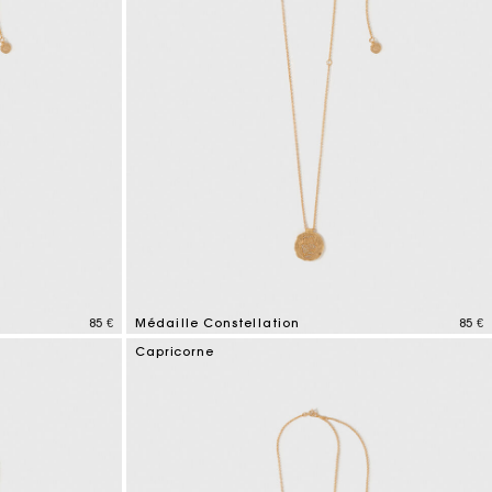
85 €
Médaille Constellation
85 €
3,8 out of 5 Customer Rating
Capricorne