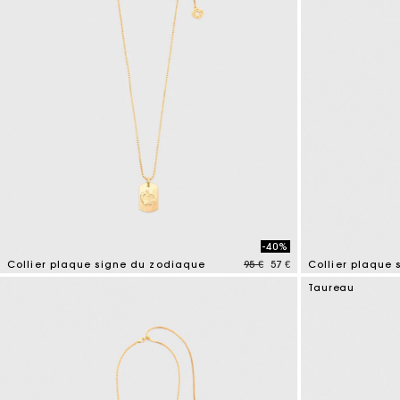
-40%
Price reduced from
to
Collier plaque signe du zodiaque
95 €
57 €
Collier plaque
5 out of 5 Customer Rating
3,9 out of 5 Cus
Taureau