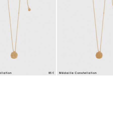
llation
85 €
Médaille Constellation
tomer Rating
4,9 out of 5 Customer Rating