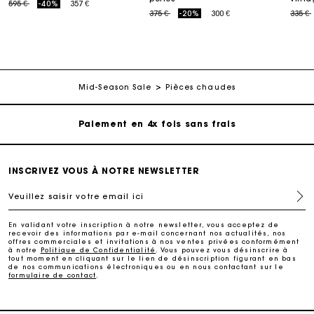
Price reduced from
to
595 €
-40%
357 €
Price reduced from
to
Price
375 €
-20%
300 €
335 €
Carte Cadeau Maje : la meilleure façon d'offrir le
cadeau parfait
Livraison à domicile offerte sous 2 à 3 jours ouvrés.
Mid-Season Sale
Pièces chaudes
Paiement en 4x fois sans frais
Echanges & Retours offerts
INSCRIVEZ VOUS À NOTRE NEWSLETTER
Veuillez saisir votre email ici
Suivi de commande
En validant votre inscription à notre newsletter, vous acceptez de
recevoir des informations par e-mail concernant nos actualités, nos
Carte Cadeau Maje : la meilleure façon d'offrir le
offres commerciales et invitations à nos ventes privées conformément
cadeau parfait
à notre
Politique de Confidentialité
. Vous pouvez vous désinscrire à
tout moment en cliquant sur le lien de désinscription figurant en bas
de nos communications électroniques ou en nous contactant sur le
formulaire de contact
.
Livraison à domicile offerte sous 2 à 3 jours ouvrés.