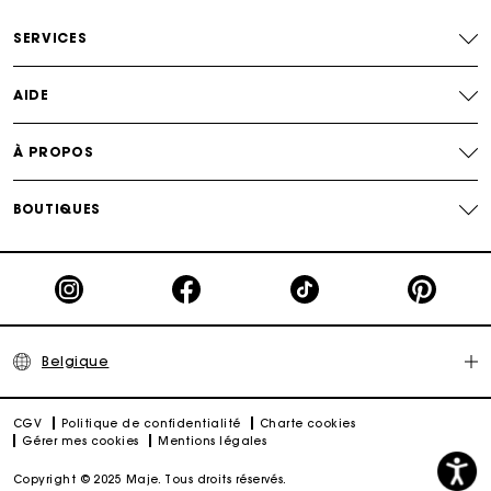
Paiement en 4x fois sans frais
SERVICES
Echanges & Retours offerts
AIDE
Suivi de commande
À PROPOS
Carte Cadeau Maje : la meilleure façon d'offrir le
cadeau parfait
BOUTIQUES
Belgique
CGV
Politique de confidentialité
Charte cookies
Gérer mes cookies
Mentions légales
Copyright © 2025 Maje. Tous droits réservés.