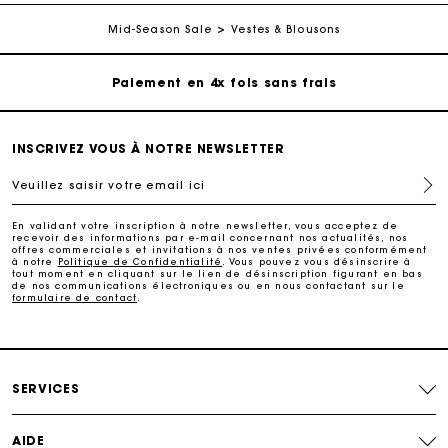
Livraison à domicile offerte sous 2 à 3 jours ouvrés.
Mid-Season Sale
Vestes & Blousons
Paiement en 4x fois sans frais
Echanges & Retours offerts
INSCRIVEZ VOUS À NOTRE NEWSLETTER
Veuillez saisir votre email ici
Suivi de commande
En validant votre inscription à notre newsletter, vous acceptez de
recevoir des informations par e-mail concernant nos actualités, nos
Carte Cadeau Maje : la meilleure façon d'offrir le
offres commerciales et invitations à nos ventes privées conformément
cadeau parfait
à notre
Politique de Confidentialité
. Vous pouvez vous désinscrire à
tout moment en cliquant sur le lien de désinscription figurant en bas
de nos communications électroniques ou en nous contactant sur le
formulaire de contact
.
Livraison à domicile offerte sous 2 à 3 jours ouvrés.
Paiement en 4x fois sans frais
SERVICES
Echanges & Retours offerts
AIDE