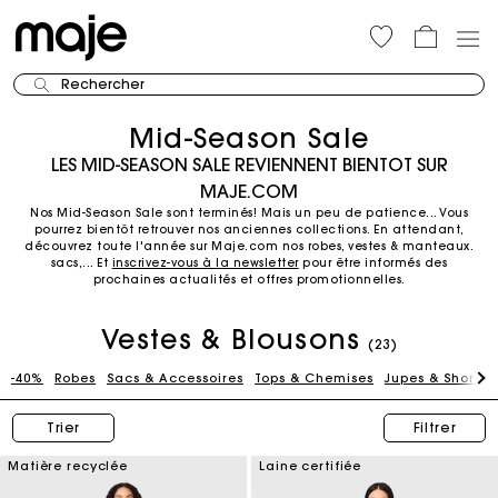
Rechercher
Mid-Season Sale
LES MID-SEASON SALE REVIENNENT BIENTOT SUR
MAJE.COM
Nos Mid-Season Sale sont terminés! Mais un peu de patience... Vous
pourrez bientôt retrouver nos anciennes collections.
En attendant,
découvrez toute l'année sur Maje.com nos robes, vestes & manteaux.
sacs,...
Et
inscrivez-vous à la newsletter
pour être informés des
prochaines actualités et offres promotionnelles.
Vestes & Blousons
(23)
-40%
Robes
Sacs & Accessoires
Tops & Chemises
Jupes & Shorts
Trier
Filtrer
Matière recyclée
Laine certifiée