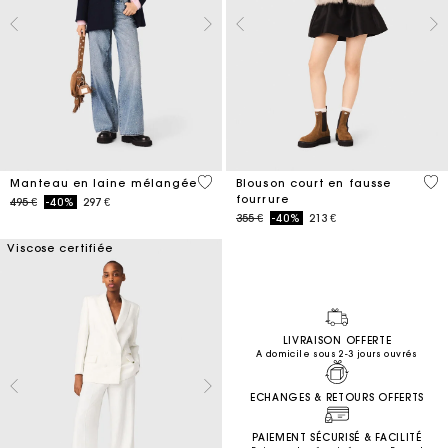
5 out of 5 Customer Rating
4,5
Manteau en laine mélangée
Blouson court en fausse
fourrure
Price reduced from
to
495 €
-40%
297 €
Price reduced from
to
355 €
-40%
213 €
Viscose certifiée
LIVRAISON OFFERTE
A domicile sous 2-3 jours ouvrés
ECHANGES & RETOURS OFFERTS
PAIEMENT SÉCURISÉ & FACILITÉ