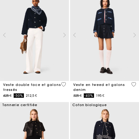
4,5 out of 5 Customer Rating
5 o
Veste double face et galons
Veste en tweed et galons
tressés
denim
Price reduced from
to
Price reduced from
to
425 €
-50%
212,5 €
325 €
-40%
195 €
Tannerie certifiée
Coton biologique