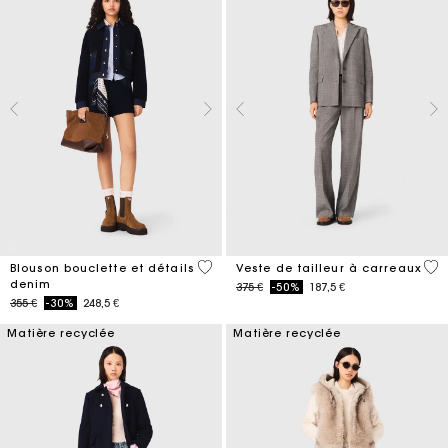
5 out of 5 Customer Rating
4 o
Blouson bouclette et détails
Veste de tailleur à carreaux
denim
Price reduced from
to
375 €
-50%
187,5 €
Price reduced from
to
355 €
-30%
248,5 €
Matière recyclée
Matière recyclée