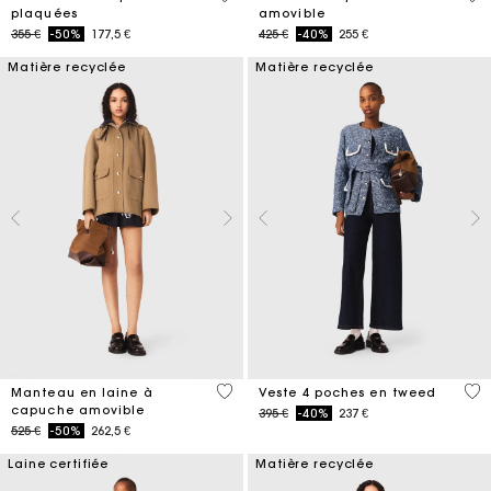
plaquées
amovible
Price reduced from
to
Price reduced from
to
355 €
-50%
177,5 €
425 €
-40%
255 €
Matière recyclée
Matière recyclée
5 out of 5 Customer Rating
5 o
Manteau en laine à
Veste 4 poches en tweed
capuche amovible
Price reduced from
to
395 €
-40%
237 €
Price reduced from
to
525 €
-50%
262,5 €
Laine certifiée
Matière recyclée