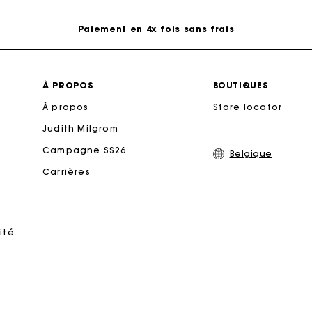
Paiement en 4x fois sans frais
Echanges & Retours offerts
À PROPOS
BOUTIQUES
À propos
Suivi de commande
Store locator
Judith Milgrom
rte Cadeau Maje : la meilleure façon d'offrir le cadeau parf
Campagne SS26
Belgique
Carrières
Livraison à domicile offerte sous 2 à 3 jours ouvrés.
Paiement en 4x fois sans frais
ité
Echanges & Retours offerts
Suivi de commande