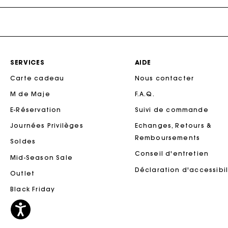
Maje x Blanca Miró
SERVICES
AIDE
Carte cadeau
Nous contacter
M de Maje
F.A.Q.
Ca
E-Réservation
Suivi de commande
Journées Privilèges
Echanges, Retours &
Remboursements
Soldes
Conseil d'entretien
Mid-Season Sale
Déclaration d'accessibil
Outlet
Black Friday