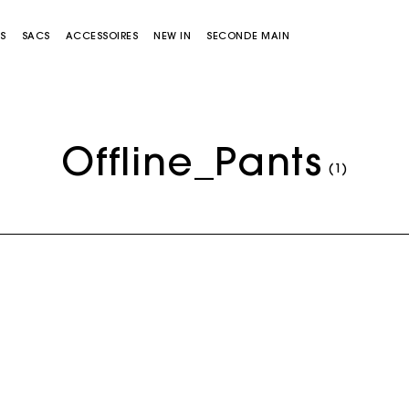
S
SACS
ACCESSOIRES
NEW IN
SECONDE MAIN
Offline_Pants
(1)
Sacs Miss M
Sacs Miss M Pouch