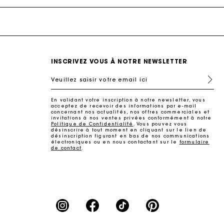
INSCRIVEZ VOUS À NOTRE NEWSLETTER
Veuillez saisir votre email ici
En validant votre inscription à notre newsletter, vous
ait
acceptez de recevoir des informations par e-mail
concernant nos actualités, nos offres commerciales et
invitations à nos ventes privées conformément à notre
Politique de Confidentialité
. Vous pouvez vous
désinscrire à tout moment en cliquant sur le lien de
désinscription figurant en bas de nos communications
électroniques ou en nous contactant sur le
formulaire
de contact
.