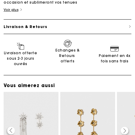
occasion et sublimeront vos tenues
Voir plus
Livraison & Retours
Echanges &
Livraison offerte
Retours
Paiement en 4x
sous 2-3 jours
offerts
fois sans frais
ouvrés
Vous aimerez aussi