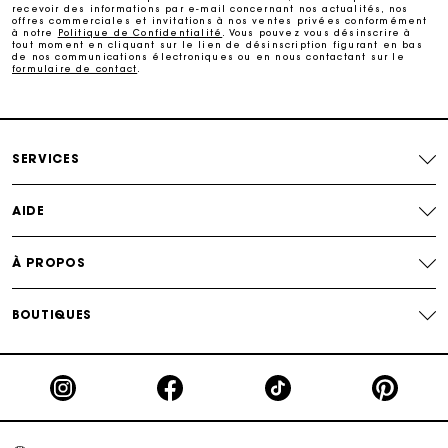
recevoir des informations par e-mail concernant nos actualités, nos
Carte Cadeau Maje : la meilleure façon d'offrir le
offres commerciales et invitations à nos ventes privées conformément
cadeau parfait
à notre
Politique de Confidentialité
. Vous pouvez vous désinscrire à
tout moment en cliquant sur le lien de désinscription figurant en bas
de nos communications électroniques ou en nous contactant sur le
formulaire de contact
.
Livraison à domicile offerte sous 2 à 3 jours ouvrés.
Paiement en 4x fois sans frais
SERVICES
Echanges & Retours offerts
AIDE
Suivi de commande
À PROPOS
Carte Cadeau Maje : la meilleure façon d'offrir le
cadeau parfait
BOUTIQUES