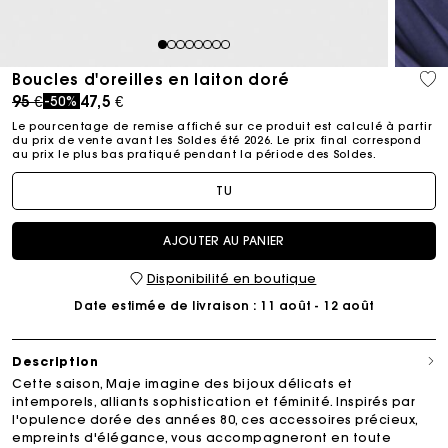
1
2
3
4
5
6
7
8
Boucles d'oreilles en laiton doré
Price reduced from
to
95 €
47,5 €
-50%
Le pourcentage de remise affiché sur ce produit est calculé à partir
du prix de vente avant les Soldes été 2026. Le prix final correspond
au prix le plus bas pratiqué pendant la période des Soldes.​
TU
AJOUTER AU PANIER
Disponibilité en boutique
Date estimée de livraison
: 11 août - 12 août
Description
Cette saison, Maje imagine des bijoux délicats et
intemporels, alliants sophistication et féminité. Inspirés par
l'opulence dorée des années 80, ces accessoires précieux,
empreints d'élégance, vous accompagneront en toute