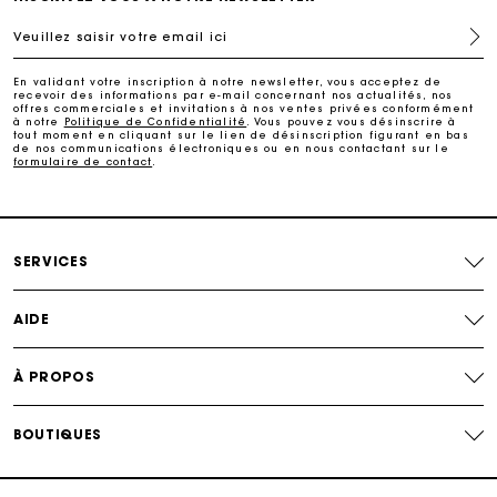
Livraison à domicile offerte sous 2 à 3 jours ouvrés.
Veuillez saisir votre email ici
Paiement en 4x fois sans frais
En validant votre inscription à notre newsletter, vous acceptez de
recevoir des informations par e-mail concernant nos actualités, nos
offres commerciales et invitations à nos ventes privées conformément
à notre
Politique de Confidentialité
. Vous pouvez vous désinscrire à
Echanges & Retours offerts
tout moment en cliquant sur le lien de désinscription figurant en bas
de nos communications électroniques ou en nous contactant sur le
formulaire de contact
.
Suivi de commande
Carte Cadeau Maje : la meilleure façon d'offrir le
SERVICES
cadeau parfait
AIDE
À PROPOS
BOUTIQUES