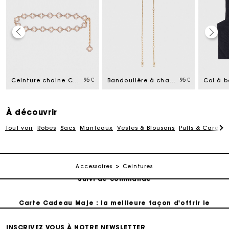
Carte Cadeau Maje : la meilleure façon d'offrir le
cadeau parfait
95 €
95 €
Ceinture chaine Clover bicolore
Bandoulière à chaîne
Livraison à domicile offerte sous 2 à 3 jours ouvrés.
À découvrir
Paiement en 4x fois sans frais
Tout voir
Robes
Sacs
Manteaux
Vestes & Blousons
Pulls & Cardig
Echanges & Retours offerts
Accessoires
Ceintures
Suivi de commande
Carte Cadeau Maje : la meilleure façon d'offrir le
cadeau parfait
INSCRIVEZ VOUS À NOTRE NEWSLETTER