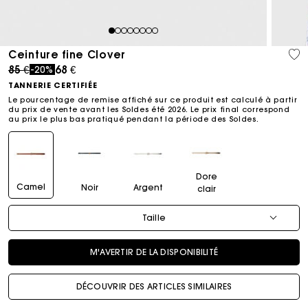
1
2
3
4
5
6
7
8
Ceinture fine Clover
Price reduced from
to
85 €
68 €
-20%
TANNERIE CERTIFIÉE
Le pourcentage de remise affiché sur ce produit est calculé à partir
du prix de vente avant les Soldes été 2026. Le prix final correspond
au prix le plus bas pratiqué pendant la période des Soldes.​
Dore
Camel
Noir
Argent
clair
Taille
M'AVERTIR DE LA DISPONIBILITÉ
DÉCOUVRIR DES ARTICLES SIMILAIRES