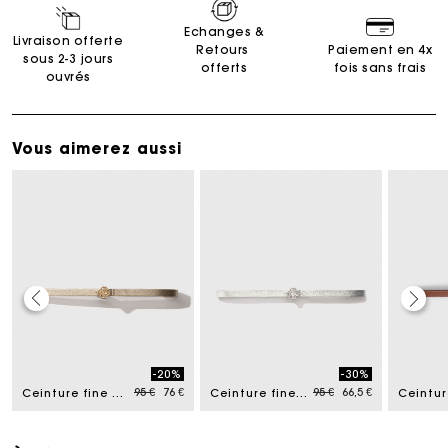
Echanges &
Livraison offerte
Retours
Paiement en 4x
sous 2-3 jours
offerts
fois sans frais
ouvrés
Vous aimerez aussi
Carte Cadeau Maje : la meilleure façon d'offrir le
cadeau parfait
-20%
-30%
ed from
Price reduced from
to
Price reduced from
to
95 €
76 €
95 €
66,5 €
Ceinture fine à boucle Clover
Ceinture fine à boucle Clover
Livraison à domicile offerte sous 2 à 3 jours ouvrés.