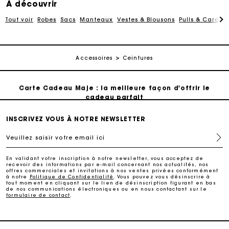
À découvrir
Paiement en 4x fois sans frais
Tout voir
Robes
Sacs
Manteaux
Vestes & Blousons
Pulls & Cardig
Echanges & Retours offerts
Accessoires
Ceintures
Suivi de commande
Carte Cadeau Maje : la meilleure façon d'offrir le
cadeau parfait
Livraison à domicile offerte sous 2 à 3 jours ouvrés.
INSCRIVEZ VOUS À NOTRE NEWSLETTER
Veuillez saisir votre email ici
Paiement en 4x fois sans frais
En validant votre inscription à notre newsletter, vous acceptez de
recevoir des informations par e-mail concernant nos actualités, nos
offres commerciales et invitations à nos ventes privées conformément
Echanges & Retours offerts
à notre
Politique de Confidentialité
. Vous pouvez vous désinscrire à
tout moment en cliquant sur le lien de désinscription figurant en bas
de nos communications électroniques ou en nous contactant sur le
formulaire de contact
.
Suivi de commande
Carte Cadeau Maje : la meilleure façon d'offrir le