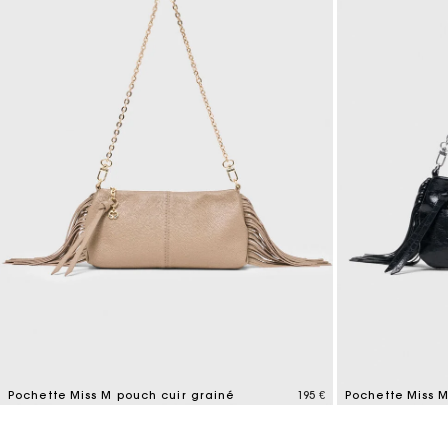
Maje x Blanca Miró
Pochette Miss M pouch cuir grainé
195 €
Pochette Miss M
4,7 out of 5 Customer Rating
3,8 out of 5 Cus