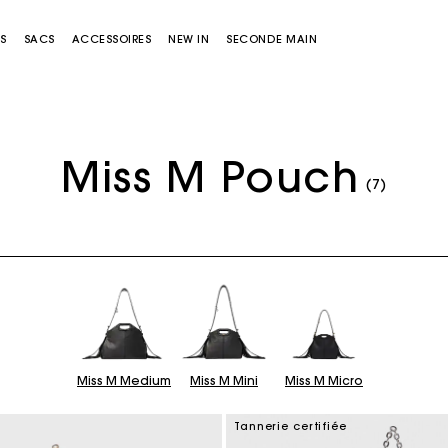
S
SACS
ACCESSOIRES
NEW IN
SECONDE MAIN
Miss M Pouch
(7)
Sacs Miss M
Sacs Miss M Pouch
Miss M Medium
Miss M Mini
Miss M Micro
Tannerie certifiée