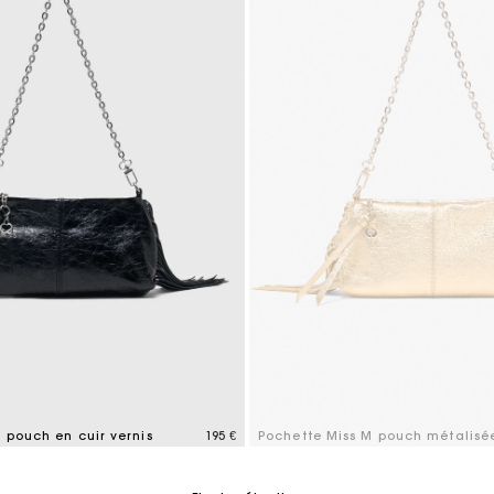
 pouch en cuir vernis
195 €
Pochette Miss M pouch métalisé
tomer Rating
5 out of 5 Customer Rating