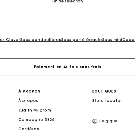
Fin de sélection
rte Cadeau Maje : la meilleure façon d'offrir le cadeau parf
cs Clover
Sacs bandoulières
Sacs porté épaule
Sacs mini
Cabas
Livraison à domicile offerte sous 2 à 3 jours ouvrés.
Paiement en 4x fois sans frais
Echanges & Retours offerts
À PROPOS
BOUTIQUES
À propos
Suivi de commande
Store locator
Judith Milgrom
rte Cadeau Maje : la meilleure façon d'offrir le cadeau parf
Campagne SS26
Belgique
Carrières
Livraison à domicile offerte sous 2 à 3 jours ouvrés.