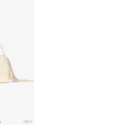
e
195 €