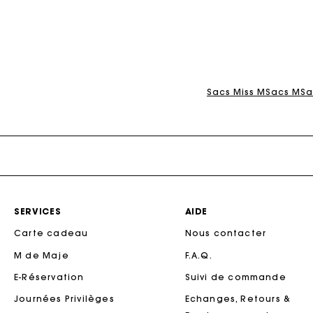
Ca
Sacs Miss M
Sacs M
Sa
SERVICES
AIDE
Carte cadeau
Nous contacter
M de Maje
F.A.Q.
Ca
E-Réservation
Suivi de commande
Journées Privilèges
Echanges, Retours &