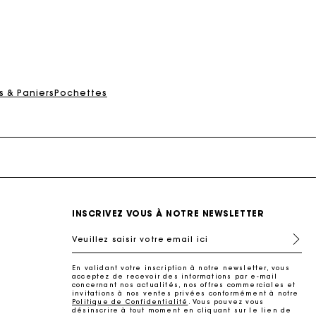
ait
 & Paniers
Pochettes
INSCRIVEZ VOUS À NOTRE NEWSLETTER
Veuillez saisir votre email ici
En validant votre inscription à notre newsletter, vous
ait
acceptez de recevoir des informations par e-mail
concernant nos actualités, nos offres commerciales et
invitations à nos ventes privées conformément à notre
Politique de Confidentialité
. Vous pouvez vous
désinscrire à tout moment en cliquant sur le lien de