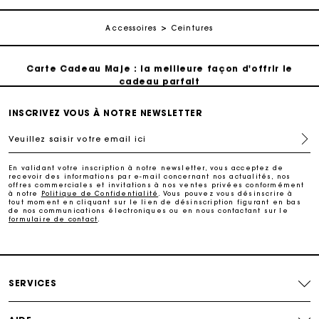
Accessoires
Ceintures
Suivi de commande
Carte Cadeau Maje : la meilleure façon d'offrir le
cadeau parfait
Livraison à domicile offerte sous 2 à 3 jours ouvrés.
INSCRIVEZ VOUS À NOTRE NEWSLETTER
Veuillez saisir votre email ici
Paiement en 4x fois sans frais
En validant votre inscription à notre newsletter, vous acceptez de
recevoir des informations par e-mail concernant nos actualités, nos
offres commerciales et invitations à nos ventes privées conformément
Echanges & Retours offerts
à notre
Politique de Confidentialité
. Vous pouvez vous désinscrire à
tout moment en cliquant sur le lien de désinscription figurant en bas
de nos communications électroniques ou en nous contactant sur le
formulaire de contact
.
Suivi de commande
Carte Cadeau Maje : la meilleure façon d'offrir le
cadeau parfait
SERVICES