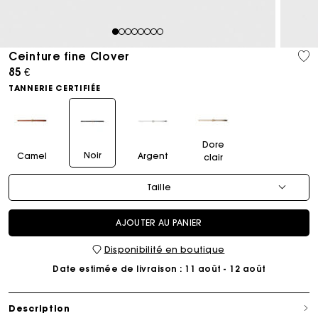
1
2
3
4
5
6
7
8
Ceinture fine Clover
85 €
TANNERIE CERTIFIÉE
Dore
Noir
Camel
Argent
clair
Taille
AJOUTER AU PANIER
Disponibilité en boutique
Date estimée de livraison
: 11 août - 12 août
Description