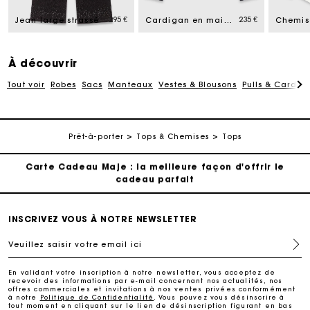
Livraison à domicile offerte sous 2 à 3 jours ouvrés.
ed from
295 €
235 €
Jean large strassé
Cardigan en maille strassée
Paiement en 4x fois sans frais
À découvrir
Tout voir
Robes
Sacs
Manteaux
Vestes & Blousons
Pulls & Cardig
Echanges & Retours offerts
Suivi de commande
Prêt-à-porter
Tops & Chemises
Tops
Carte Cadeau Maje : la meilleure façon d'offrir le
cadeau parfait
Livraison à domicile offerte sous 2 à 3 jours ouvrés.
INSCRIVEZ VOUS À NOTRE NEWSLETTER
Veuillez saisir votre email ici
Paiement en 4x fois sans frais
En validant votre inscription à notre newsletter, vous acceptez de
recevoir des informations par e-mail concernant nos actualités, nos
Echanges & Retours offerts
offres commerciales et invitations à nos ventes privées conformément
à notre
Politique de Confidentialité
. Vous pouvez vous désinscrire à
tout moment en cliquant sur le lien de désinscription figurant en bas