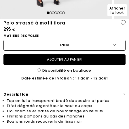
Afficher
le look
1
2
3
4
5
6
7
Polo strassé à motif floral
295 €
MATIÈRE RECYCLÉE
Taille
AJOUTER AU PANIER
Disponibilité en boutique
Date estimée de livraison
: 11 août - 12 août
Description
Top en tulle transparent brodé de sequins et perles
Effet dégradé argenté sur le haut du corps
Col chemise et patte de boutonnage en velours
Finitions pompons au bas des manches
Boutons ronds recouverts de tissu noir