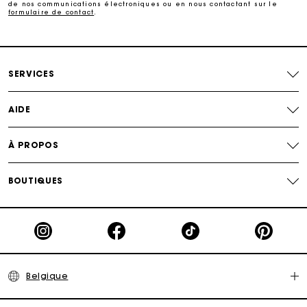
de nos communications électroniques ou en nous contactant sur le
formulaire de contact
.
Suivi de commande
Carte Cadeau Maje : la meilleure façon d'offrir le
cadeau parfait
SERVICES
AIDE
À PROPOS
BOUTIQUES
Belgique