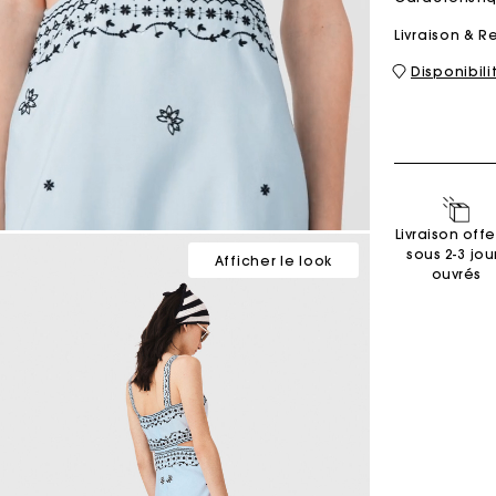
Livraison & R
Disponibil
Sacs M
Sacs Milpli
Seconde M
Chaussur
Livraison offe
Découvri
Découvri
sous 2-3 jou
Afficher le look
ouvrés