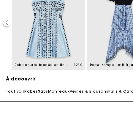
Ca
325 €
Robe courte brodée en lin mélangé
325 €
À découvrir
Tout voir
Robes
Sacs
Manteaux
Vestes & Blousons
Pulls & Car
Ca