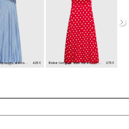
ait
Robe imprimée avec découpe
425 €
Robe longue dos nu en lin mélangé
275 €
ait