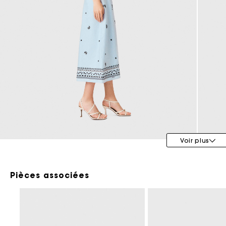
Maje x Blanca Miró
Voir plus
Pièces associées