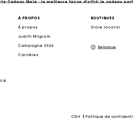
Livraison à domicile offerte sous 2 à 3 jours ouvrés.
À PROPOS
BOUTIQUES
À propos
Store locator
Paiement en 4x fois sans frais
Judith Milgrom
Echanges & Retours offerts
Campagne SS26
Belgique
Carrières
Suivi de commande
rte Cadeau Maje : la meilleure façon d'offrir le cadeau parf
ité
Politique de confidenti
CGV