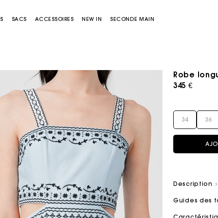
S
SACS
ACCESSOIRES
NEW IN
SECONDE MAIN
Robe long
345 €
34
36
AJO
Sacs Miss M
Sacs Miss M Pouch
Description
Guides des t
Caractérist