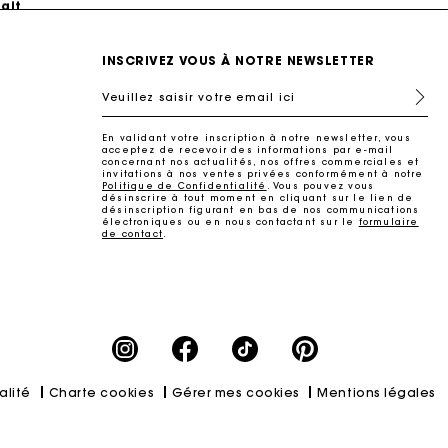
INSCRIVEZ VOUS À NOTRE NEWSLETTER
Veuillez saisir votre email ici
En validant votre inscription à notre newsletter, vous
acceptez de recevoir des informations par e-mail
concernant nos actualités, nos offres commerciales et
invitations à nos ventes privées conformément à notre
Politique de Confidentialité
. Vous pouvez vous
désinscrire à tout moment en cliquant sur le lien de
désinscription figurant en bas de nos communications
électroniques ou en nous contactant sur le
formulaire
de contact
.
ait
alité
Charte cookies
Gérer mes cookies
Mentions légales