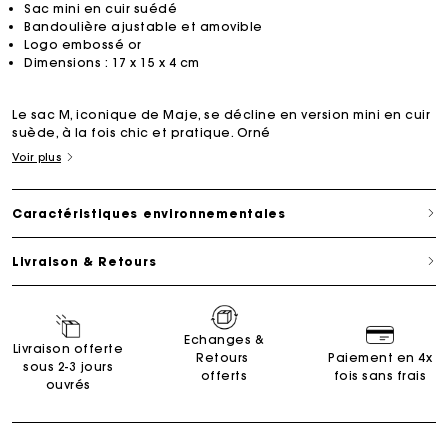
Sac mini en cuir suédé
Bandoulière ajustable et amovible
Logo embossé or
Dimensions : 17 x 15 x 4 cm
Le sac M, iconique de Maje, se décline en version mini en cuir
suède, à la fois chic et pratique. Orné
Voir plus
Caractéristiques environnementales
Livraison & Retours
Echanges &
Livraison offerte
Retours
Paiement en 4x
sous 2-3 jours
offerts
fois sans frais
ouvrés