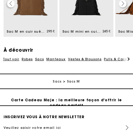
Carte Cadeau Maje : la meilleure façon d'offrir le
cadeau parfait
295 €
245 €
Sac M en cuir suède
Sac M mini en cuir lisse
Livraison à domicile offerte sous 2 à 3 jours ouvrés.
À découvrir
Paiement en 4x fois sans frais
Tout voir
Robes
Sacs
Manteaux
Vestes & Blousons
Pulls & Cardig
Echanges & Retours offerts
Sacs
Sacs M
Suivi de commande
Carte Cadeau Maje : la meilleure façon d'offrir le
cadeau parfait
Livraison à domicile offerte sous 2 à 3 jours ouvrés.
INSCRIVEZ VOUS À NOTRE NEWSLETTER
Veuillez saisir votre email ici