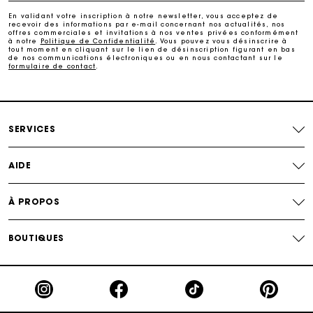
Paiement en 4x fois sans frais
En validant votre inscription à notre newsletter, vous acceptez de
recevoir des informations par e-mail concernant nos actualités, nos
offres commerciales et invitations à nos ventes privées conformément
Echanges & Retours offerts
à notre
Politique de Confidentialité
. Vous pouvez vous désinscrire à
tout moment en cliquant sur le lien de désinscription figurant en bas
de nos communications électroniques ou en nous contactant sur le
formulaire de contact
.
Suivi de commande
Carte Cadeau Maje : la meilleure façon d'offrir le
cadeau parfait
SERVICES
AIDE
À PROPOS
BOUTIQUES