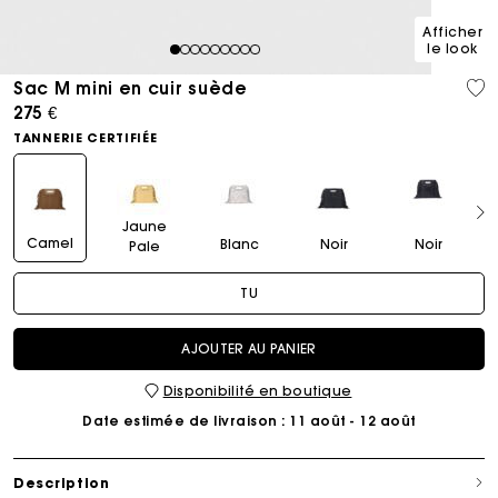
Afficher
le look
1
2
3
4
5
6
7
8
9
Sac M mini en cuir suède
275 €
TANNERIE CERTIFIÉE
Jaune
Camel
Blanc
Noir
Noir
Pale
TU
AJOUTER AU PANIER
Disponibilité en boutique
Date estimée de livraison
: 11 août - 12 août
Description