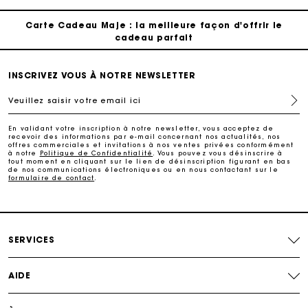
Carte Cadeau Maje : la meilleure façon d'offrir le
cadeau parfait
Livraison à domicile offerte sous 2 à 3 jours ouvrés.
INSCRIVEZ VOUS À NOTRE NEWSLETTER
Veuillez saisir votre email ici
Paiement en 4x fois sans frais
En validant votre inscription à notre newsletter, vous acceptez de
recevoir des informations par e-mail concernant nos actualités, nos
Echanges & Retours offerts
offres commerciales et invitations à nos ventes privées conformément
à notre
Politique de Confidentialité
. Vous pouvez vous désinscrire à
tout moment en cliquant sur le lien de désinscription figurant en bas
de nos communications électroniques ou en nous contactant sur le
formulaire de contact
.
Suivi de commande
Carte Cadeau Maje : la meilleure façon d'offrir le
cadeau parfait
SERVICES
AIDE