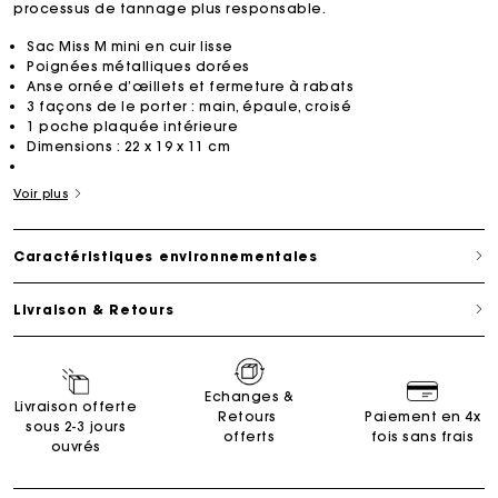
processus de tannage plus responsable.
Sac Miss M mini en cuir lisse
Poignées métalliques dorées
Anse ornée d’œillets et fermeture à rabats
3 façons de le porter : main, épaule, croisé
1 poche plaquée intérieure
Dimensions : 22 x 19 x 11 cm
Voir plus
Caractéristiques environnementales
Livraison & Retours
Echanges &
Livraison offerte
Retours
Paiement en 4x
sous 2-3 jours
offerts
fois sans frais
ouvrés