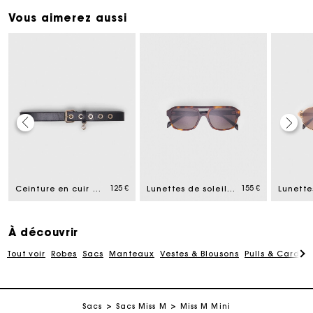
Vous aimerez aussi
Carte Cadeau Maje : la meilleure façon d'offrir le
cadeau parfait
Livraison à domicile offerte sous 2 à 3 jours ouvrés.
125 €
155 €
Ceinture en cuir à boucle Miss M
Lunettes de soleil pilote
Paiement en 4x fois sans frais
À découvrir
Tout voir
Robes
Sacs
Manteaux
Vestes & Blousons
Pulls & Cardig
Echanges & Retours offerts
Suivi de commande
Sacs
Sacs Miss M
Miss M Mini