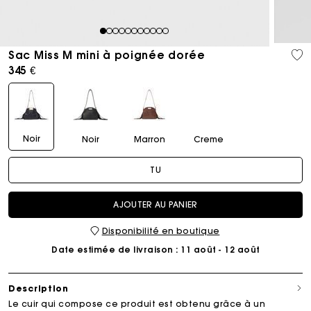
1
2
3
4
5
6
7
8
9
10
11
Sac Miss M mini à poignée dorée
345 €
Noir
Noir
Marron
Creme
TU
AJOUTER AU PANIER
Disponibilité en boutique
Date estimée de livraison
: 11 août - 12 août
Description
Le cuir qui compose ce produit est obtenu grâce à un