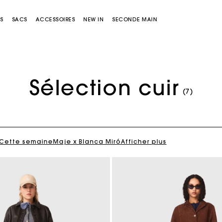
S
SACS
ACCESSOIRES
NEW IN
SECONDE MAIN
Sélection cuir
(7)
Cette semaine
Maje x Blanca Miró
Afficher plus
Sacs Miss M
Sacs Miss M Pouch