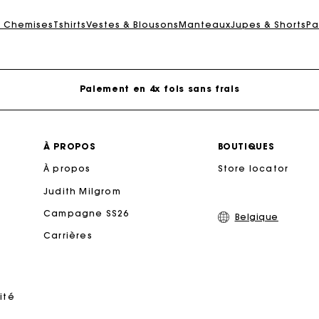
rte Cadeau Maje : la meilleure façon d'offrir le cadeau parf
& Chemises
Tshirts
Vestes & Blousons
Manteaux
Jupes & Shorts
Pa
Livraison à domicile offerte sous 2 à 3 jours ouvrés.
Paiement en 4x fois sans frais
Echanges & Retours offerts
À PROPOS
BOUTIQUES
À propos
Suivi de commande
Store locator
Judith Milgrom
rte Cadeau Maje : la meilleure façon d'offrir le cadeau parf
Campagne SS26
Belgique
Carrières
Livraison à domicile offerte sous 2 à 3 jours ouvrés.
Paiement en 4x fois sans frais
ité