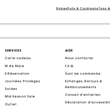
Ca
Robes
Pulls & Cardigans
Tops 
SERVICES
AIDE
Carte cadeau
Nous contacter
M de Maje
F.A.Q.
Ca
E-Réservation
Suivi de commande
Journées Privilèges
Echanges, Retours &
Remboursements
Soldes
Conseil d'entretien
Mid-Season Sale
Déclaration d'accessibil
Outlet