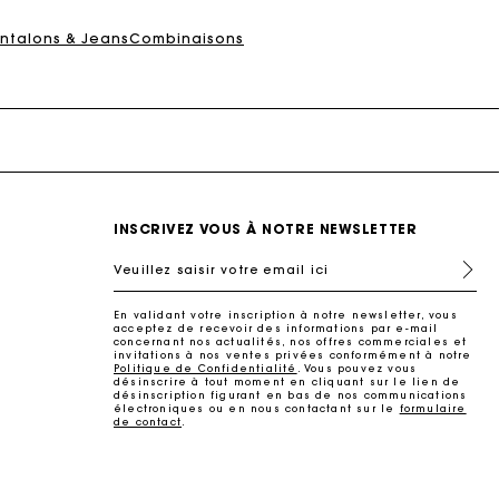
ait
ntalons & Jeans
Combinaisons
INSCRIVEZ VOUS À NOTRE NEWSLETTER
Veuillez saisir votre email ici
En validant votre inscription à notre newsletter, vous
ait
acceptez de recevoir des informations par e-mail
concernant nos actualités, nos offres commerciales et
invitations à nos ventes privées conformément à notre
Politique de Confidentialité
. Vous pouvez vous
désinscrire à tout moment en cliquant sur le lien de
désinscription figurant en bas de nos communications
électroniques ou en nous contactant sur le
formulaire
de contact
.