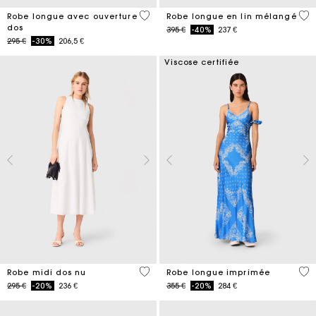
4,4 out of 5 Customer Rating
4,5
Robe longue avec ouverture
Robe longue en lin mélangé
dos
Price reduced from
to
395 €
-40%
237 €
Price reduced from
to
295 €
-30%
206,5 €
Viscose certifiée
5 out of 5 Customer Rating
5 o
Robe midi dos nu
Robe longue imprimée
Price reduced from
to
Price reduced from
to
295 €
-20%
236 €
355 €
-20%
284 €