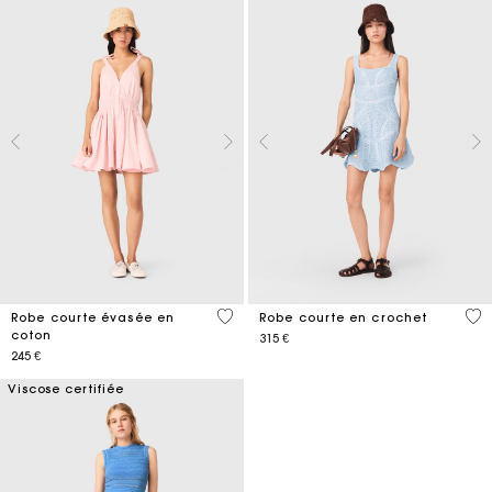
5 out of 5 Customer Rating
5 o
Robe courte évasée en
Robe courte en crochet
coton
315 €
245 €
Viscose certifiée