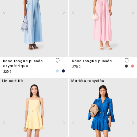
5 out of 5 Customer Rating
4,7 ou
Robe longue plissée
Robe longue plissée
asymétrique
275 €
325 €
Lin certifié
Matière recyclée