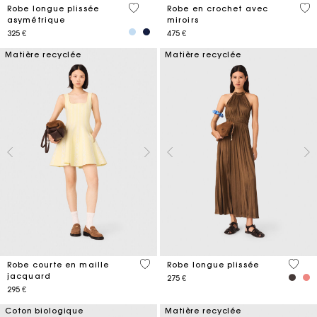
4,8 out of 5 Customer Rating
5 o
Robe longue plissée
Robe en crochet avec
asymétrique
miroirs
325 €
475 €
Matière recyclée
Matière recyclée
3,5 out of 5 Customer Rating
5 out 
Robe courte en maille
Robe longue plissée
jacquard
275 €
295 €
Coton biologique
Matière recyclée