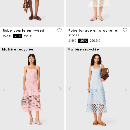
4,7 out of 5 Customer Rating
5 o
Robe courte en tweed
Robe longue en crochet et
strass
Price reduced from
to
275 €
-20%
220 €
Price reduced from
to
415 €
-30%
290,5 €
Matière recyclée
Matière recyclée