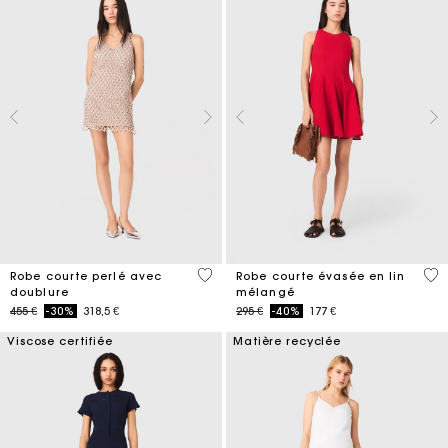
3,3 out of 5 Customer Rating
3,3
Robe courte perlé avec
Robe courte évasée en lin
doublure
mélangé
Price reduced from
to
Price reduced from
to
455 €
-30%
318,5 €
295 €
-40%
177 €
Viscose certifiée
Matière recyclée