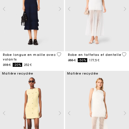
5 out of 5 Customer Rating
4,6
Robe longue en maille avec
Robe en taffetas et dentelle
volants
Price reduced from
to
355 €
-50%
177,5 €
Price reduced from
to
315 €
-20%
252 €
Matière recyclée
Matière recyclée