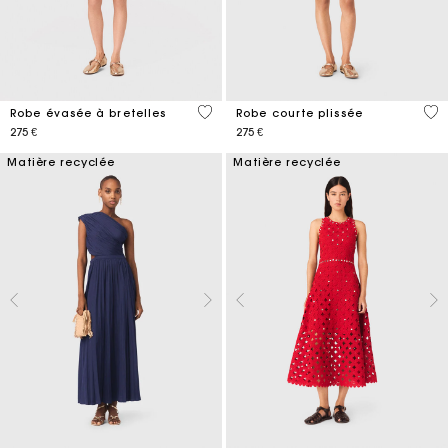
5 out of 5 Customer Rating
3,3
Robe évasée à bretelles
Robe courte plissée
275 €
275 €
Matière recyclée
Matière recyclée