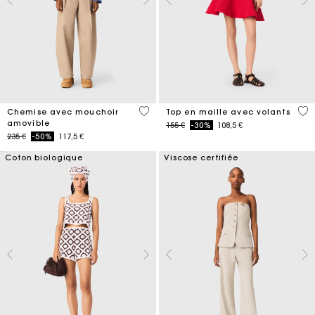
4,1 out of 5 Customer Rating
5 o
Chemise avec mouchoir
Top en maille avec volants
amovible
Price reduced from
to
155 €
-30%
108,5 €
Price reduced from
to
235 €
-50%
117,5 €
Coton biologique
Viscose certifiée