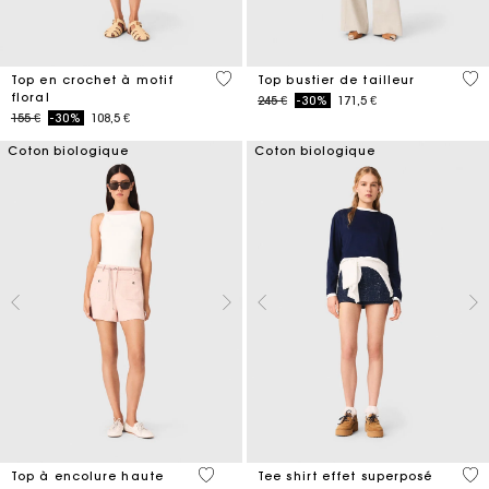
5 out of 5 Customer Rating
3,4
Top en crochet à motif
Top bustier de tailleur
floral
Price reduced from
to
245 €
-30%
171,5 €
Price reduced from
to
155 €
-30%
108,5 €
Coton biologique
Coton biologique
4,3 out of 5 Customer Rating
3,8
Top à encolure haute
Tee shirt effet superposé