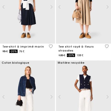
5 out of 5 Customer Rating
4,1
Tee-shirt à imprimé marin
Tee shirt rayé à fleurs
strassées
Price reduced from
to
95 €
-20%
76 €
Price reduced from
to
135 €
-20%
108 €
Coton biologique
Matière recyclée