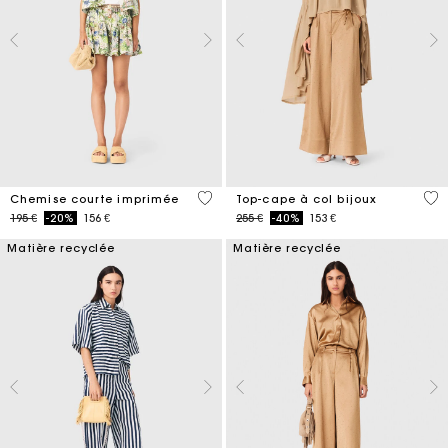
3,2 out of 5 Customer Rating
3,1
Chemise courte imprimée
Top-cape à col bijoux
Price reduced from
to
Price reduced from
to
195 €
-20%
156 €
255 €
-40%
153 €
Matière recyclée
Matière recyclée