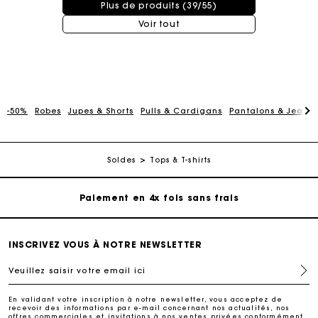
Plus de produits (39/55)
Voir tout
Carte Cadeau Maje : la meilleure façon d'offrir le
-50%
Robes
Jupes & Shorts
Pulls & Cardigans
Pantalons & Jeans
cadeau parfait
Livraison à domicile offerte sous 2 à 3 jours ouvrés.
Soldes
Tops & T-shirts
Paiement en 4x fois sans frais
Echanges & Retours offerts
INSCRIVEZ VOUS À NOTRE NEWSLETTER
Suivi de commande
Veuillez saisir votre email ici
En validant votre inscription à notre newsletter, vous acceptez de
Carte Cadeau Maje : la meilleure façon d'offrir le
recevoir des informations par e-mail concernant nos actualités, nos
cadeau parfait
offres commerciales et invitations à nos ventes privées conformément