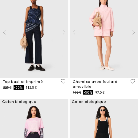
3,4 out of 5 Customer Rating
5 o
Top bustier imprimé
Chemise avec foulard
amovible
Price reduced from
to
225 €
-50%
112,5 €
Price reduced from
to
195 €
-50%
97,5 €
Coton biologique
Coton biologique