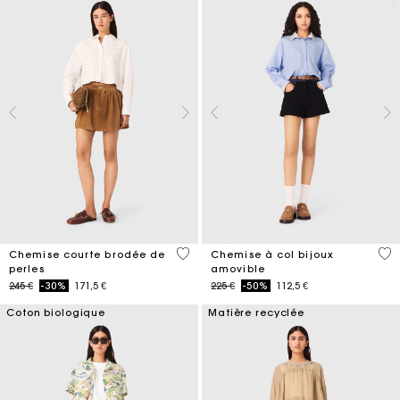
4,2 out of 5 Customer Rating
3,5
Chemise courte brodée de
Chemise à col bijoux
perles
amovible
Price reduced from
to
Price reduced from
to
245 €
-30%
171,5 €
225 €
-50%
112,5 €
Coton biologique
Matière recyclée