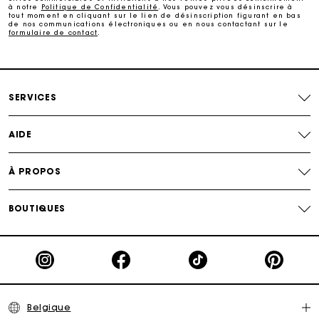
à notre
Politique de Confidentialité
. Vous pouvez vous désinscrire à
tout moment en cliquant sur le lien de désinscription figurant en bas
de nos communications électroniques ou en nous contactant sur le
Livraison à domicile offerte sous 2 à 3 jours ouvrés.
formulaire de contact
.
Paiement en 4x fois sans frais
SERVICES
Echanges & Retours offerts
AIDE
Suivi de commande
À PROPOS
Carte Cadeau Maje : la meilleure façon d'offrir le
cadeau parfait
BOUTIQUES
Belgique