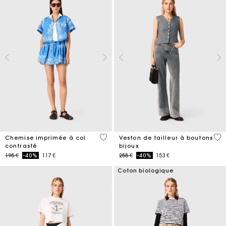
5 out of 5 Customer Rating
5 o
Chemise imprimée à col
Veston de tailleur à boutons
contrasté
bijoux
Price reduced from
to
Price reduced from
to
195 €
-40%
117 €
255 €
-40%
153 €
Coton biologique