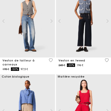
4,8 out of 5 Customer Rating
3,1
Veston de tailleur à
Veston en tweed
carreaux
Price reduced from
to
245 €
-20%
196 €
Price reduced from
to
195 €
-50%
97,5 €
Coton biologique
Matière recyclée