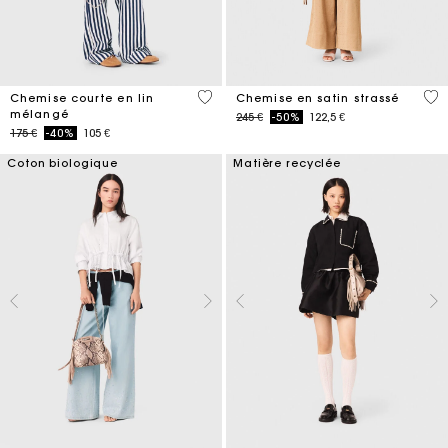
5 out of 5 Customer Rating
5 o
Chemise courte en lin
Chemise en satin strassé
mélangé
Price reduced from
to
245 €
-50%
122,5 €
Price reduced from
to
175 €
-40%
105 €
Coton biologique
Matière recyclée