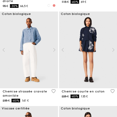
droite
Price reduced from
to
115 €
-40%
69 €
Price reduced from
to
95 €
-30%
66,5 €
Coton biologique
Coton biologique
4,4 out of 5 Customer Rating
5 o
Chemise strassée cravate
Chemise courte en coton
amovible
Price reduced from
to
225 €
-40%
135 €
Price reduced from
to
235 €
-40%
141 €
Viscose certifiée
Coton biologique