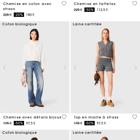
4,4 out of 5 Customer Rating
5 o
Chemise en coton avec
Chemise en taffetas
strass
Price reduced from
to
225 €
-50%
112,5 €
Price reduced from
to
225 €
-20%
180 €
Coton biologique
Laine certifiée
4,5 out of 5 Customer Rating
4,1
Chemise avec détails bijoux
Top en maille à strass
Price reduced from
to
Price reduced from
to
195 €
-50%
97,5 €
195 €
-50%
97,5 €
Coton biologique
Laine certifiée