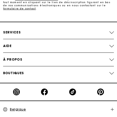
tout moment en cliquant sur le lien de désinscription figurant en bas
de nos communications électroniques ou en nous contactant sur le
formulaire de contact
.
Livraison à domicile offerte sous 2 à 3 jours ouvrés.
Paiement en 4x fois sans frais
SERVICES
Echanges & Retours offerts
AIDE
Suivi de commande
À PROPOS
Carte Cadeau Maje : la meilleure façon d'offrir le
cadeau parfait
BOUTIQUES
Belgique