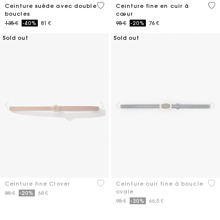
5 out of 5 Customer Rating
5 o
Ceinture suède avec double
Ceinture fine en cuir à
boucles
cœur
Price reduced from
to
Price reduced from
to
135 €
-40%
81 €
95 €
-20%
76 €
Sold out
Sold out
5 out of 5 Customer Rating
3,4
Ceinture fine Clover
Ceinture cuir fine à boucle
ovale
Price reduced from
to
85 €
-20%
68 €
Price reduced from
to
95 €
-30%
66,5 €