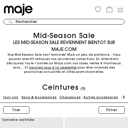
Rechercher
Mid-Season Sale
LES MID-SEASON SALE REVIENNENT BIENTOT SUR
MAJE.COM
Nos Mid-Season Sale sont terminés! Mais un peu de patience... Vous
pourrez bientôt retrouver nos anciennes collections.
En attendant,
découvrez toute l'année sur Maje.com nos robes, vestes & manteaux.
sacs,...
Et
inscrivez-vous à la newsletter
pour être informés des
prochaines actualités et offres promotionnelles.
Ceintures
(9)
Tout voir
Sacs & Accessoires
Chaussures
Autres accessoires
Bij
Trier
Filtrer
Tannerie certifiée