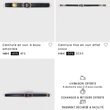
4,5 out of 5 Customer Rating
5 o
Ceinture en cuir à bijou
Ceinture fine en cuir effet
amovible
croco
Price reduced from
to
Price reduced from
to
145 €
-40%
87 €
115 €
-50%
57,5 €
LIVRAISON OFFERTE
A domicile sous 2-3 jours ouvrés
ECHANGES & RETOURS OFFERTS
PAIEMENT SÉCURISÉ & FACILITÉ