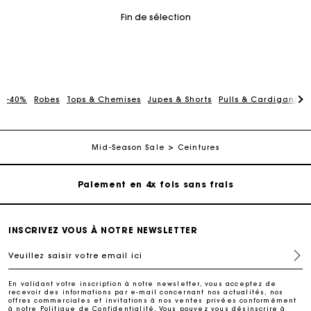
Fin de sélection
-40%
Robes
Tops & Chemises
Jupes & Shorts
Pulls & Cardigans
P
Carte Cadeau Maje : la meilleure façon d'offrir le
cadeau parfait
Livraison à domicile offerte sous 2 à 3 jours ouvrés.
Mid-Season Sale
Ceintures
Paiement en 4x fois sans frais
Echanges & Retours offerts
INSCRIVEZ VOUS À NOTRE NEWSLETTER
Veuillez saisir votre email ici
Suivi de commande
En validant votre inscription à notre newsletter, vous acceptez de
recevoir des informations par e-mail concernant nos actualités, nos
Carte Cadeau Maje : la meilleure façon d'offrir le
offres commerciales et invitations à nos ventes privées conformément
cadeau parfait
à notre
Politique de Confidentialité
. Vous pouvez vous désinscrire à