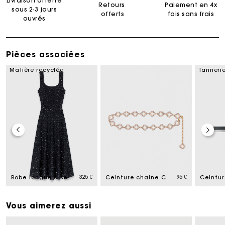
Livraison offerte
Retours
Paiement en 4x
sous 2-3 jours
offerts
fois sans frais
ouvrés
Pièces associées
Matière recyclée
Tannerie
325 €
95 €
Robe longue à sequin
Ceinture chaine Clover bicolore
Ceintur
Vous aimerez aussi