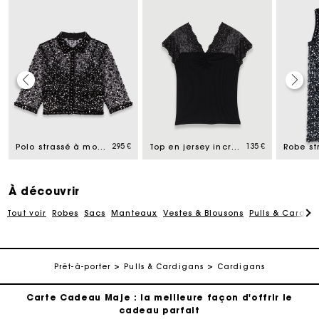
Carte Cadeau Maje : la meilleure façon d'offrir le
cadeau parfait
Livraison à domicile offerte sous 2 à 3 jours ouvrés.
295 €
135 €
Polo strassé à motif floral
Top en jersey incrusté de dentelle
Paiement en 4x fois sans frais
À découvrir
Tout voir
Robes
Sacs
Manteaux
Vestes & Blousons
Pulls & Cardig
Echanges & Retours offerts
Suivi de commande
Prêt-à-porter
Pulls & Cardigans
Cardigans
Carte Cadeau Maje : la meilleure façon d'offrir le
cadeau parfait