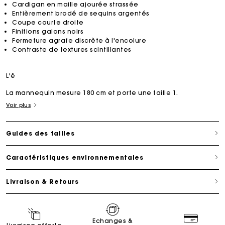
Cardigan en maille ajourée strassée
Entièrement brodé de sequins argentés
Coupe courte droite
Finitions galons noirs
Fermeture agrafe discrète à l'encolure
Contraste de textures scintillantes
L'é
La mannequin mesure 180 cm et porte une taille 1.
Voir plus
Guides des tailles
Caractéristiques environnementales
Livraison & Retours
Echanges &