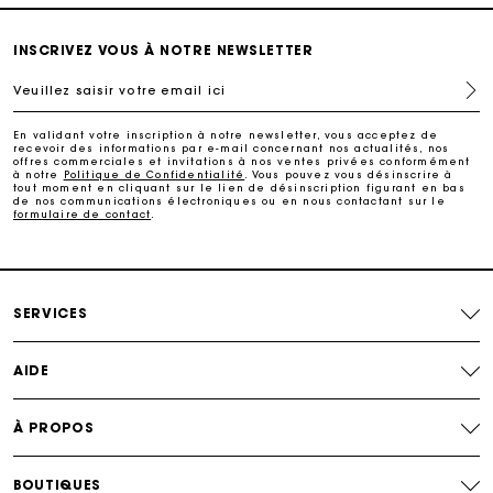
Livraison à domicile offerte sous 2 à 3 jours ouvrés.
INSCRIVEZ VOUS À NOTRE NEWSLETTER
Veuillez saisir votre email ici
Paiement en 4x fois sans frais
En validant votre inscription à notre newsletter, vous acceptez de
recevoir des informations par e-mail concernant nos actualités, nos
Echanges & Retours offerts
offres commerciales et invitations à nos ventes privées conformément
à notre
Politique de Confidentialité
. Vous pouvez vous désinscrire à
tout moment en cliquant sur le lien de désinscription figurant en bas
de nos communications électroniques ou en nous contactant sur le
formulaire de contact
.
Suivi de commande
Carte Cadeau Maje : la meilleure façon d'offrir le
cadeau parfait
SERVICES
AIDE
À PROPOS
BOUTIQUES