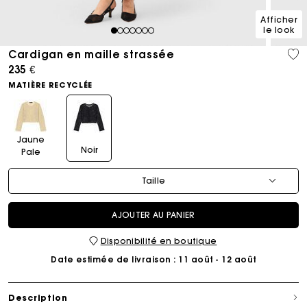
Afficher
le look
1
2
3
4
5
6
7
Cardigan en maille strassée
235 €
MATIÈRE RECYCLÉE
Jaune
Noir
Pale
Taille
AJOUTER AU PANIER
Disponibilité en boutique
Date estimée de livraison
: 11 août - 12 août
Description