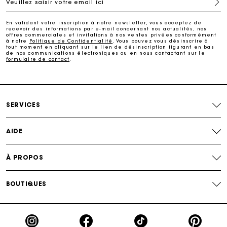
Veuillez saisir votre email ici
Paiement en 4x fois sans frais
En validant votre inscription à notre newsletter, vous acceptez de
recevoir des informations par e-mail concernant nos actualités, nos
offres commerciales et invitations à nos ventes privées conformément
Echanges & Retours offerts
à notre
Politique de Confidentialité
. Vous pouvez vous désinscrire à
tout moment en cliquant sur le lien de désinscription figurant en bas
de nos communications électroniques ou en nous contactant sur le
formulaire de contact
.
Suivi de commande
Carte Cadeau Maje : la meilleure façon d'offrir le
cadeau parfait
SERVICES
AIDE
À PROPOS
BOUTIQUES