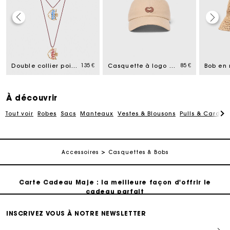
Carte Cadeau Maje : la meilleure façon d'offrir le
cadeau parfait
135 €
85 €
Double collier poisson
Casquette à logo en mix de lin
Livraison à domicile offerte sous 2 à 3 jours ouvrés.
À découvrir
Paiement en 4x fois sans frais
Tout voir
Robes
Sacs
Manteaux
Vestes & Blousons
Pulls & Cardig
Echanges & Retours offerts
Accessoires
Casquettes & Bobs
Suivi de commande
Carte Cadeau Maje : la meilleure façon d'offrir le
cadeau parfait
Livraison à domicile offerte sous 2 à 3 jours ouvrés.
INSCRIVEZ VOUS À NOTRE NEWSLETTER