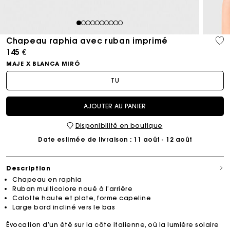
1
2
3
4
5
6
7
8
9
10
Chapeau raphia avec ruban imprimé
145 €
MAJE X BLANCA MIRÓ
TU
AJOUTER AU PANIER
Disponibilité en boutique
Date estimée de livraison
: 11 août - 12 août
Description
Chapeau en raphia
Ruban multicolore noué à l’arrière
Calotte haute et plate, forme capeline
Large bord incliné vers le bas
Évocation d’un été sur la côte italienne, où la lumière solaire