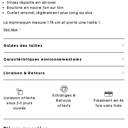
Strass répartis en all-over
Boutons en nacre ton sur ton
Ourlet arrondi, légèrement plus long au dos
La mannequin mesure 178 cm et porte une taille 1.
Voir plus
Guides des tailles
Caractéristiques environnementales
Livraison & Retours
Echanges &
Livraison offerte
Retours
Paiement en 4x
sous 2-3 jours
offerts
fois sans frais
ouvrés