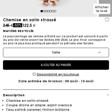
Afficher
le look
1
2
3
4
5
6
7
Chemise en satin strassé
Price reduced from
to
245 €
122,5 €
-50%
MATIÈRE RECYCLÉE
Le pourcentage de remise affiché sur ce produit est calculé à partir
du prix de vente avant les Soldes été 2026. Le prix final correspond
au prix le plus bas pratiqué pendant la période des Soldes.​
Taille
AJOUTER AU PANIER
Disponibilité en boutique
Date estimée de livraison
: 08 août - 10 août
Description
Chemise en satin strassé
Coupe droite et ample, esprit oversize
Tissu satiné caramel, finition brillante