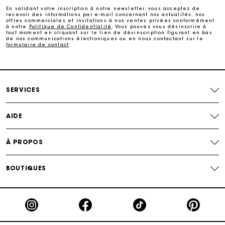
En validant votre inscription à notre newsletter, vous acceptez de
recevoir des informations par e-mail concernant nos actualités, nos
offres commerciales et invitations à nos ventes privées conformément
Echanges & Retours offerts
à notre
Politique de Confidentialité
. Vous pouvez vous désinscrire à
tout moment en cliquant sur le lien de désinscription figurant en bas
de nos communications électroniques ou en nous contactant sur le
formulaire de contact
.
Suivi de commande
Carte Cadeau Maje : la meilleure façon d'offrir le
cadeau parfait
SERVICES
AIDE
À PROPOS
BOUTIQUES