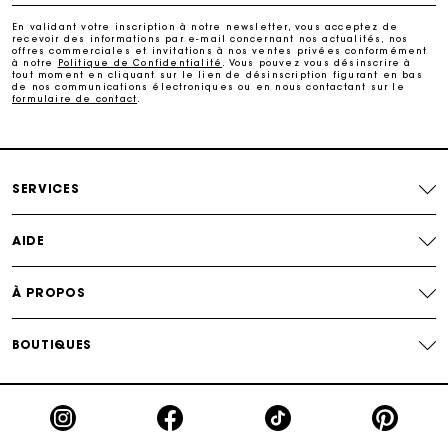
En validant votre inscription à notre newsletter, vous acceptez de
recevoir des informations par e-mail concernant nos actualités, nos
offres commerciales et invitations à nos ventes privées conformément
Echanges & Retours offerts
à notre
Politique de Confidentialité
. Vous pouvez vous désinscrire à
tout moment en cliquant sur le lien de désinscription figurant en bas
de nos communications électroniques ou en nous contactant sur le
formulaire de contact
.
Suivi de commande
Carte Cadeau Maje : la meilleure façon d'offrir le
cadeau parfait
SERVICES
AIDE
À PROPOS
BOUTIQUES