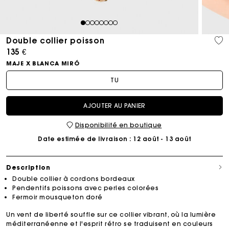
1
2
3
4
5
6
7
8
Double collier poisson
135 €
MAJE X BLANCA MIRÓ
TU
AJOUTER AU PANIER
Disponibilité en boutique
Date estimée de livraison
: 12 août - 13 août
Description
Double collier à cordons bordeaux
Pendentifs poissons avec perles colorées
Fermoir mousqueton doré
Un vent de liberté souffle sur ce collier vibrant, où la lumière
méditerranéenne et l'esprit rétro se traduisent en couleurs