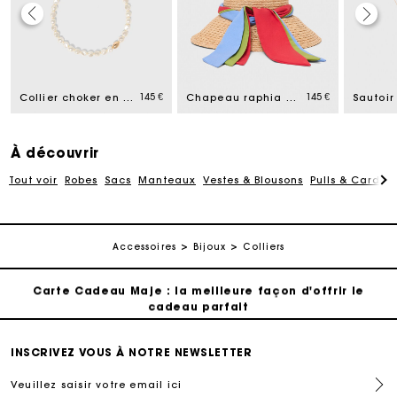
Carte Cadeau Maje : la meilleure façon d'offrir le
cadeau parfait
145 €
145 €
Livraison à domicile offerte sous 2 à 3 jours ouvrés.
Collier choker en perles
Chapeau raphia avec ruban imprimé
Paiement en 4x fois sans frais
À découvrir
Tout voir
Robes
Sacs
Manteaux
Vestes & Blousons
Pulls & Cardig
Echanges & Retours offerts
Suivi de commande
Accessoires
Bijoux
Colliers
Carte Cadeau Maje : la meilleure façon d'offrir le
cadeau parfait
Livraison à domicile offerte sous 2 à 3 jours ouvrés.
INSCRIVEZ VOUS À NOTRE NEWSLETTER
Veuillez saisir votre email ici
Paiement en 4x fois sans frais