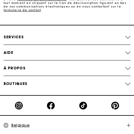
tout moment en cliquant sur le lien de désinscription figurant en bas
de nos communications électroniques ou en nous contactant sur le
formulaire de contact
.
Suivi de commande
Carte Cadeau Maje : la meilleure façon d'offrir le
cadeau parfait
SERVICES
AIDE
À PROPOS
BOUTIQUES
Belgique