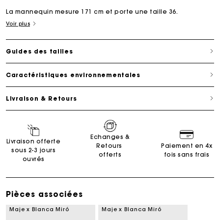
La mannequin mesure 171 cm et porte une taille 36.
Voir plus
Guides des tailles
Caractéristiques environnementales
Livraison & Retours
Echanges &
Livraison offerte
Retours
Paiement en 4x
sous 2-3 jours
offerts
fois sans frais
ouvrés
Pièces associées
Maje x Blanca Miró
Maje x Blanca Miró