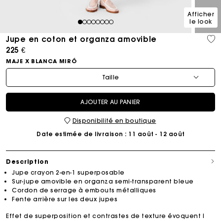
Afficher
le look
1
2
3
4
5
6
7
8
Jupe en coton et organza amovible
225 €
MAJE X BLANCA MIRÓ
Taille
AJOUTER AU PANIER
Disponibilité en boutique
Date estimée de livraison
: 11 août - 12 août
Description
Jupe crayon 2-en-1 superposable
Sur-jupe amovible en organza semi-transparent bleue
Cordon de serrage à embouts métalliques
Fente arrière sur les deux jupes
Effet de superposition et contrastes de texture évoquent l