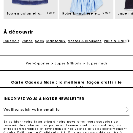
cadeau parfait
175 €
275 €
Top en coton et organza amovible
Robe bi-matière en jersey et coton
Livraison à domicile offerte sous 2 à 3 jours ouvrés.
À découvrir
Paiement en 4x fois sans frais
Tout voir
Robes
Sacs
Manteaux
Vestes & Blousons
Pulls & Cardig
Echanges & Retours offerts
Prêt-à-porter
Jupes & Shorts
Jupes midi
Suivi de commande
Carte Cadeau Maje : la meilleure façon d'offrir le
cadeau parfait
INSCRIVEZ VOUS À NOTRE NEWSLETTER
Livraison à domicile offerte sous 2 à 3 jours ouvrés.
Veuillez saisir votre email ici
Paiement en 4x fois sans frais
En validant votre inscription à notre newsletter, vous acceptez de
recevoir des informations par e-mail concernant nos actualités, nos
offres commerciales et invitations à nos ventes privées conformément
Echanges & Retours offerts
à notre
Politique de Confidentialité
. Vous pouvez vous désinscrire à