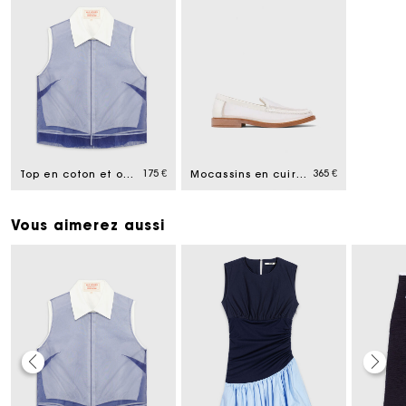
175 €
365 €
Top en coton et organza amovible
Mocassins en cuir et mesh
Vous aimerez aussi
Carte Cadeau Maje : la meilleure façon d'offrir le