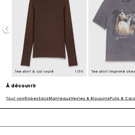
Ca
255 €
Tee shirt à col roulé
115 €
Tee shirt imprimé che
À découvrir
Tout voir
Robes
Sacs
Manteaux
Vestes & Blousons
Pulls & Car