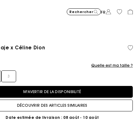
Rechercher
FR
Maje x Céline Dion
Matière
Coton
Price reduced from
Price reduced fro
Price r
Robe courte en maille jacqu
295
Robe longue fluide imprimée
355
Sac Miss M mini 
345
Milpli Gazette en
325
Chemise
225
Jean ba
215
recyclée
biolog
to
to
to
€
€
€
€
€
€
-40%
-50%
-20%
177
172,5
180
Quelle est ma taille ?
€
€
€
3
M'AVERTIR DE LA DISPONIBILITÉ
DÉCOUVRIR DES ARTICLES SIMILAIRES
Date estimée de livraison
: 08 août - 10 août