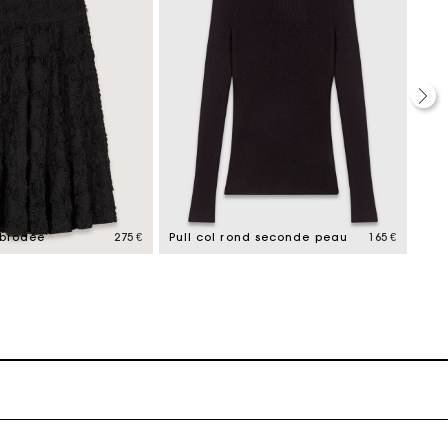
ait
 brodée
275 €
Pull col rond seconde peau
165 €
Pan