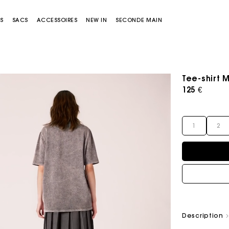
S
SACS
ACCESSOIRES
NEW IN
SECONDE MAIN
Tee-shirt 
125 €
1
2
Sacs Miss M
Sacs Miss M Pouch
Description