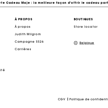
rte Cadeau Maje : la meilleure façon d'offrir le cadeau parf
Livraison à domicile offerte sous 2 à 3 jours ouvrés.
À PROPOS
BOUTIQUES
À propos
Store locator
Paiement en 4x fois sans frais
Judith Milgrom
Echanges & Retours offerts
Campagne SS26
Belgique
Carrières
Suivi de commande
rte Cadeau Maje : la meilleure façon d'offrir le cadeau parf
ité
Politique de confidenti
CGV