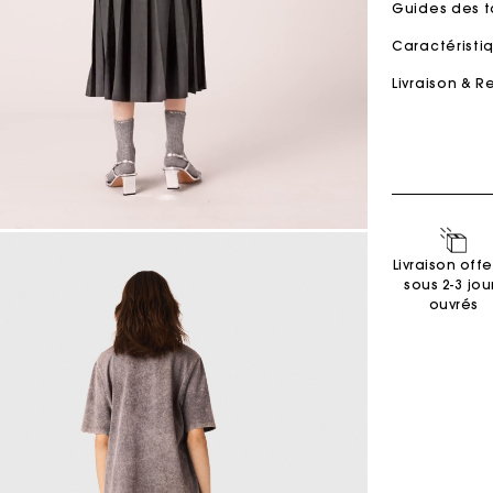
Guides des t
Caractérist
Sacs M
Sacs Milpli
Livraison & R
Seconde M
Chaussur
Découvri
Découvri
Livraison offe
sous 2-3 jou
ouvrés