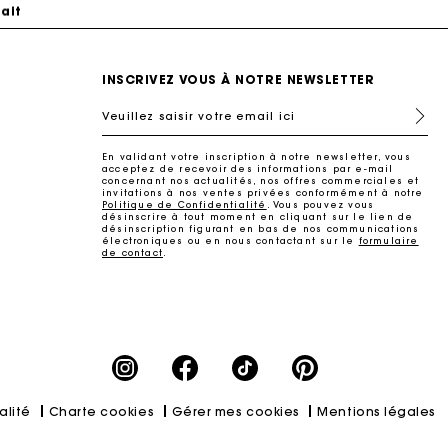
ait
INSCRIVEZ VOUS À NOTRE NEWSLETTER
Veuillez saisir votre email ici
En validant votre inscription à notre newsletter, vous
acceptez de recevoir des informations par e-mail
concernant nos actualités, nos offres commerciales et
invitations à nos ventes privées conformément à notre
Politique de Confidentialité
. Vous pouvez vous
désinscrire à tout moment en cliquant sur le lien de
désinscription figurant en bas de nos communications
électroniques ou en nous contactant sur le
formulaire
de contact
.
ait
alité
Charte cookies
Gérer mes cookies
Mentions légales