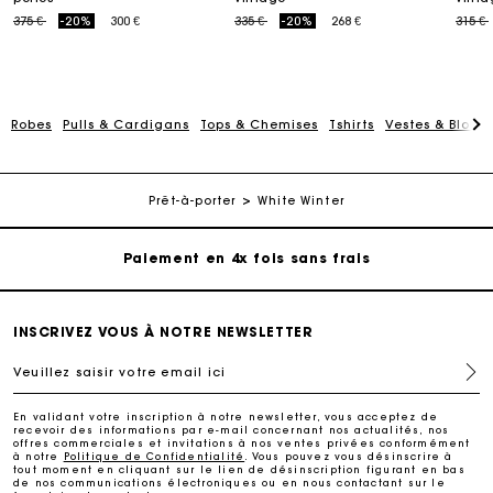
Price reduced from
to
Price reduced from
to
Price
375 €
-20%
300 €
335 €
-20%
268 €
315 €
Robes
Pulls & Cardigans
Tops & Chemises
Tshirts
Vestes & Blous
Carte Cadeau Maje : la meilleure façon d'offrir le
cadeau parfait
Livraison à domicile offerte sous 2 à 3 jours ouvrés.
Prêt-à-porter
White Winter
Paiement en 4x fois sans frais
Echanges & Retours offerts
INSCRIVEZ VOUS À NOTRE NEWSLETTER
Veuillez saisir votre email ici
Suivi de commande
En validant votre inscription à notre newsletter, vous acceptez de
recevoir des informations par e-mail concernant nos actualités, nos
Carte Cadeau Maje : la meilleure façon d'offrir le
offres commerciales et invitations à nos ventes privées conformément
cadeau parfait
à notre
Politique de Confidentialité
. Vous pouvez vous désinscrire à
tout moment en cliquant sur le lien de désinscription figurant en bas
de nos communications électroniques ou en nous contactant sur le