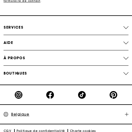
formulaire de contact
.
Livraison à domicile offerte sous 2 à 3 jours ouvrés.
Paiement en 4x fois sans frais
SERVICES
Echanges & Retours offerts
AIDE
Suivi de commande
À PROPOS
Carte Cadeau Maje : la meilleure façon d'offrir le
cadeau parfait
BOUTIQUES
Belgique
CGV
Politique de confidentialité
Charte cookies