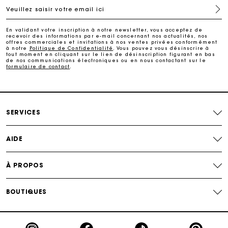
Veuillez saisir votre email ici
Suivi de commande
En validant votre inscription à notre newsletter, vous acceptez de
recevoir des informations par e-mail concernant nos actualités, nos
Carte Cadeau Maje : la meilleure façon d'offrir le
offres commerciales et invitations à nos ventes privées conformément
cadeau parfait
à notre
Politique de Confidentialité
. Vous pouvez vous désinscrire à
tout moment en cliquant sur le lien de désinscription figurant en bas
de nos communications électroniques ou en nous contactant sur le
formulaire de contact
.
Livraison à domicile offerte sous 2 à 3 jours ouvrés.
Paiement en 4x fois sans frais
SERVICES
Echanges & Retours offerts
AIDE
Suivi de commande
À PROPOS
Carte Cadeau Maje : la meilleure façon d'offrir le
cadeau parfait
BOUTIQUES