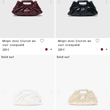
5 out of 5 Customer Rating
5 out of 
Milpli mini Clutch en
Milpli mini Clutch en
cuir craquelé
cuir craquelé
225 €
225 €
Sold out
Sold out