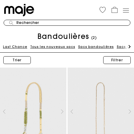
Rechercher
Bandoulières
(2)
Last Chance
Tous les nouveaux sacs
Sacs bandoulières
Sacs por
Trier
Filtrer