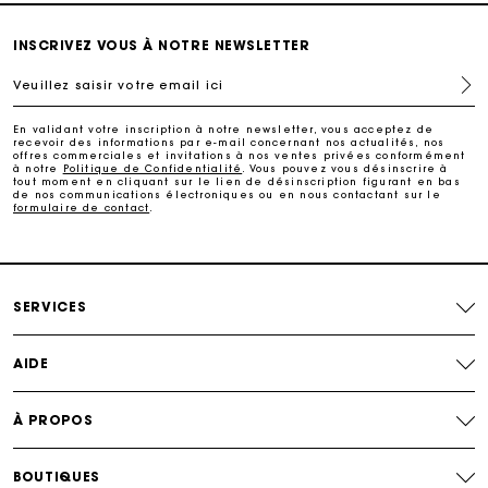
Echanges & Retours offerts
INSCRIVEZ VOUS À NOTRE NEWSLETTER
Veuillez saisir votre email ici
Suivi de commande
En validant votre inscription à notre newsletter, vous acceptez de
recevoir des informations par e-mail concernant nos actualités, nos
Carte Cadeau Maje : la meilleure façon d'offrir le
offres commerciales et invitations à nos ventes privées conformément
cadeau parfait
à notre
Politique de Confidentialité
. Vous pouvez vous désinscrire à
tout moment en cliquant sur le lien de désinscription figurant en bas
de nos communications électroniques ou en nous contactant sur le
formulaire de contact
.
Livraison à domicile offerte sous 2 à 3 jours ouvrés.
Paiement en 4x fois sans frais
SERVICES
Echanges & Retours offerts
AIDE
Suivi de commande
À PROPOS
Carte Cadeau Maje : la meilleure façon d'offrir le
cadeau parfait
BOUTIQUES