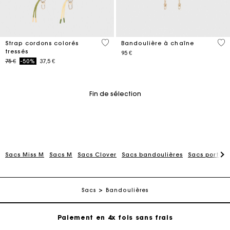
3,8 out of 5 Customer Rating
5 o
Strap cordons colorés
Bandoulière à chaîne
tressés
95 €
Price reduced from
to
75 €
-50%
37,5 €
Fin de sélection
Sacs Miss M
Sacs M
Sacs Clover
Sacs bandoulières
Sacs porté 
Carte Cadeau Maje : la meilleure façon d'offrir le
cadeau parfait
Livraison à domicile offerte sous 2 à 3 jours ouvrés.
Sacs
Bandoulières
Paiement en 4x fois sans frais