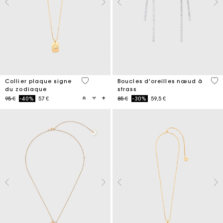
5 out of 5 Customer Rating
5 o
Collier plaque signe
Boucles d'oreilles nœud à
du zodiaque
strass
Price reduced from
to
Price reduced from
to
95 €
-40%
57 €
85 €
-30%
59,5 €