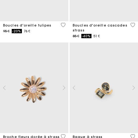
5 out of 5 Customer Rating
3,3
Boucles d'oreille tulipes
Boucles d'oreille cascades
strass
Price reduced from
to
95 €
-20%
76 €
Price reduced from
to
85 €
-40%
51 €
3,9 out of 5 Customer Rating
5 o
Broche fleurs dorée à strass
Bague à strass