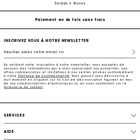
Livraison à domicile offerte sous 2 à 3 jours ouvrés.
Soldes
Bijoux
Paiement en 4x fois sans frais
Echanges & Retours offerts
INSCRIVEZ VOUS À NOTRE NEWSLETTER
Veuillez saisir votre email ici
Suivi de commande
En validant votre inscription à notre newsletter, vous acceptez de
Carte Cadeau Maje : la meilleure façon d'offrir le
recevoir des informations par e-mail concernant nos actualités, nos
offres commerciales et invitations à nos ventes privées conformément
cadeau parfait
à notre
Politique de Confidentialité
. Vous pouvez vous désinscrire à
tout moment en cliquant sur le lien de désinscription figurant en bas
de nos communications électroniques ou en nous contactant sur le
formulaire de contact
.
Livraison à domicile offerte sous 2 à 3 jours ouvrés.
Paiement en 4x fois sans frais
SERVICES
Echanges & Retours offerts
AIDE