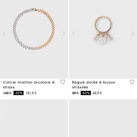
5 out of 5 Customer Rating
5 o
Collier maillon bicolore à
Bague dorée à bijoux
strass
strassés
Price reduced from
to
Price reduced from
to
145 €
-30%
101,5 €
85 €
-50%
42,5 €