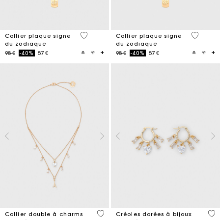
3,2 out of 5 Customer Rating
5 out of 
Collier plaque signe
Collier plaque signe
du zodiaque
du zodiaque
Price reduced from
to
Price reduced from
to
95 €
-40%
57 €
95 €
-40%
57 €
4,7 out of 5 Customer Rating
4,1
Collier double à charms
Créoles dorées à bijoux