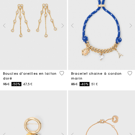
5 out of 5 Customer Rating
3,6
Boucles d'oreilles en laiton
Bracelet chaine à cordon
doré
marin
Price reduced from
to
Price reduced from
to
95 €
-50%
47,5 €
85 €
-40%
51 €