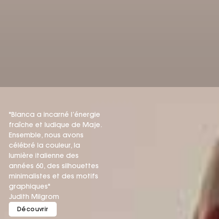
"Blanca a incarné l’énergie
fraîche et ludique de Maje.
Ensemble, nous avons
célébré la couleur, la
lumière italienne des
années 60, des silhouettes
minimalistes et des motifs
graphiques"
Judith Milgrom