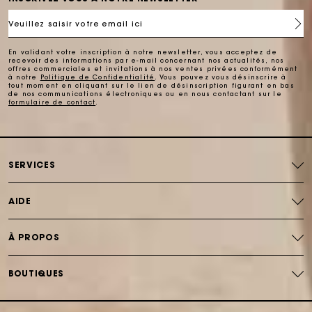
Veuillez saisir votre email ici
Carte Cadeau Maje : la meilleure façon d'offrir le
cadeau parfait
En validant votre inscription à notre newsletter, vous acceptez de
recevoir des informations par e-mail concernant nos actualités, nos
offres commerciales et invitations à nos ventes privées conformément
Livraison à domicile offerte sous 2 à 3 jours ouvrés.
à notre
Politique de Confidentialité
. Vous pouvez vous désinscrire à
tout moment en cliquant sur le lien de désinscription figurant en bas
de nos communications électroniques ou en nous contactant sur le
formulaire de contact
.
Paiement en 4x fois sans frais
Echanges & Retours offerts
SERVICES
Suivi de commande
AIDE
Carte Cadeau Maje : la meilleure façon d'offrir le
À PROPOS
cadeau parfait
BOUTIQUES