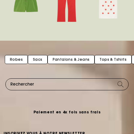
Robes
Sacs
Pantalons & Jeans
Tops & Tshirts
Carte Cadeau Maje : la meilleure façon d'offrir le
cadeau parfait
Livraison à domicile offerte sous 2 à 3 jours ouvrés.
Paiement en 4x fois sans frais
Echanges & Retours offerts
INSCRIVEZ VOUS À NOTRE NEWSLETTER
Suivi de commande