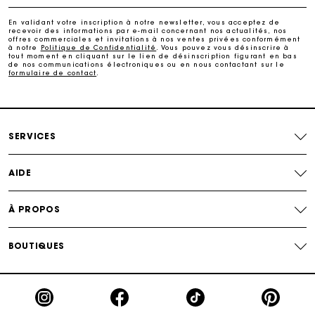
Paiement en 4x fois sans frais
En validant votre inscription à notre newsletter, vous acceptez de
recevoir des informations par e-mail concernant nos actualités, nos
offres commerciales et invitations à nos ventes privées conformément
Echanges & Retours offerts
à notre
Politique de Confidentialité
. Vous pouvez vous désinscrire à
tout moment en cliquant sur le lien de désinscription figurant en bas
de nos communications électroniques ou en nous contactant sur le
formulaire de contact
.
Suivi de commande
Carte Cadeau Maje : la meilleure façon d'offrir le
cadeau parfait
SERVICES
AIDE
À PROPOS
BOUTIQUES