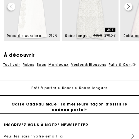
Carte Cadeau Maje : la meilleure façon d'offrir le
cadeau parfait
-30%
d from
Price reduced from
to
315 €
415 €
290,5 €
Livraison à domicile offerte sous 2 à 3 jours ouvrés.
Robe à fleurs brodées perlées
Robe longue en crochet et strass
Paiement en 4x fois sans frais
À découvrir
Tout voir
Robes
Sacs
Manteaux
Vestes & Blousons
Pulls & Cardig
Echanges & Retours offerts
Suivi de commande
Prêt-à-porter
Robes
Robes longues
Carte Cadeau Maje : la meilleure façon d'offrir le
cadeau parfait
Livraison à domicile offerte sous 2 à 3 jours ouvrés.
INSCRIVEZ VOUS À NOTRE NEWSLETTER
Veuillez saisir votre email ici