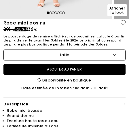
Afficher
le look
1
2
3
4
5
6
7
Robe midi dos nu
Price reduced from
to
295 €
236 €
-20%
Le pourcentage de remise affiché sur ce produit est calculé à partir
du prix de vente avant les Soldes été 2026. Le prix final correspond
au prix le plus bas pratiqué pendant la période des Soldes.​
Taille
AJOUTER AU PANIER
Disponibilité en boutique
Date estimée de livraison
: 08 août - 10 août
Description
Robe midi évasée
Grand dos nu
Encolure haute ras-du-cou
Fermeture invisible au dos