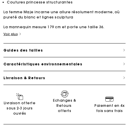
Coutures princesse structurantes
La femme Maje incarne une allure résolument moderne, où
pureté du blanc et lignes sculptura
La mannequin mesure 179 cm et porte une taille 36.
Voir plus
Guides des tailles
Caractéristiques environnementales
Livraison & Retours
Echanges &
Livraison offerte
Retours
Paiement en 4x
sous 2-3 jours
offerts
fois sans frais
ouvrés